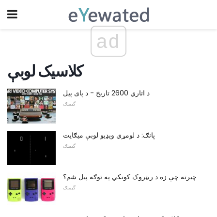
ad
کلاسیک لوبې
د اتاري 2600 تاریخ - د پای پیل
گیمنګ
پانګ: د لومړي ویډیو لوبې میګایت
گیمنګ
چیرته چې زه د ریټروک کونکي په توګه پیل شم؟
گیمنګ