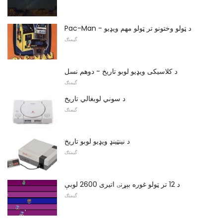
Pac-Man - د ټولو وختونو تر ټولو مهم ویډیو
گیمنګ
د کلاسیکی ویډیو لوبو تاریخ - دوهم نسل
گیمنګ
د سوني لوبغالي تاریخ
گیمنګ
د نینټینډ ویډیو لوبو تاریخ
گیمنګ
د 12 تر ټولو غوره بېړنۍ اتیری 2600 لوبې
گیمنګ