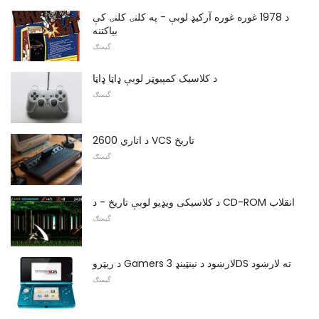
د 1978 غوره غوره آرکیډ لوبې - په کلنۍ کلنۍ کې
بیاکتنه
گیمنګ
د کلاسیک کمپیوټر لوبې ډاټا ډاټا
گیمنګ
د اتاري 2600 VCS تاریخ
گیمنګ
د کلاسیکی ویډیو لوبې تاریخ - د CD-ROM انقلاب
گیمنګ
د ریټرو Gamers لارښود د نینټینډ 3DS ته لارښود
گیمنګ