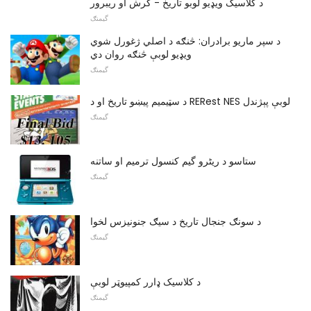
د کلاسیک ویډیو لوبو تاریخ - کرش او ریبرور
گیمنګ
د سپر ماریو برادران: څنګه د اصلي ژغورل شوي
ویډیو لوبې څنګه روان دي
گیمنګ
د سټیمیم پیښو تاریخ او د RERest NES لوبې پېژندل
گیمنګ
ستاسو د ریٹرو گیم کنسول ترمیم او ساتنه
گیمنګ
د سونګ جنجال تاریخ د سیګ جنونیزس لخوا
گیمنګ
د کلاسیک ډارر کمپیوټر لوبې
گیمنګ