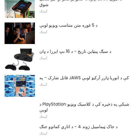
شوق
گیمنګ
د 5 غوره متن متناسب ویډیو لوبې
گیمنګ
د سیګ پینټاین تاریخ - د 16 بټ ایررا د ډان
گیمنګ
قاتل شارک - په JAWS کې د انوریا ډارر آرکیډ لوبې
گیمنګ
د PlayStation شبکې په ذخیره کې د کلاسیک ویډیو
لوبې
گیمنګ
د جاک ټیمامییل ژوند 4 - د اتاري کمانډو جنګ
گیمنګ