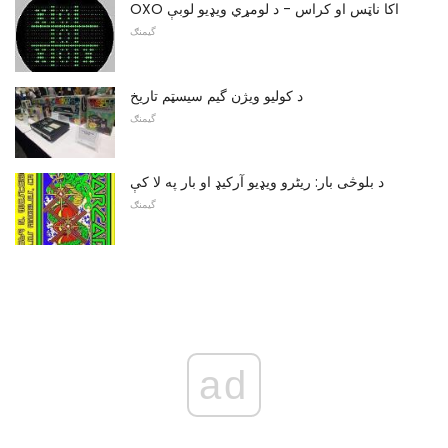
OXO اکا ناټس او کراس - د لومړي ویډیو لوبې
گیمنګ
د کولیو ویژن گیم سیسټم تاریخ
گیمنګ
د بلوڅی بار: ریٹرو ویډیو آرکیډ او بار په لا کې
گیمنګ
ad