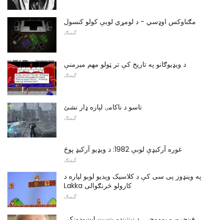
مګناوکس اوډسي - د لومړي لوبې کولو کنسول
گیمنګ
د ویډیوګانو په تاریخ کې تر ټولو مهم میرمنې
گیمنګ
تاسو د ناکامۍ لپاره ډار نشئ
گیمنګ
غوره آرکیډې لوبې 1982: د ویډیو آرکیډ پوڅ
گیمنګ
په وینډوز پی سی کې د کلاسیک ویدیو لوبو لپاره د
Lakka کارولو څرنګوالی
گیمنګ
فینجرورو یوموچي، د نینټینډو بنسټ ایښودونکی