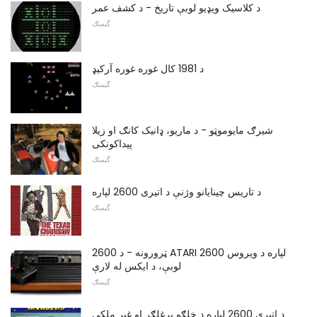
د کلاسیک ویډیو لوبې تاریخ - د کشف عمر
گیمنګ
د 1981 کال غوره غوره آرکیډ
گیمنګ
شیرګ مایوموټو - د ماریو، ډانیک کانګ او زیلا
پیداکونکی
گیمنګ
د تاریس چینایانو وژنې د اتیری 2600 لپاره
گیمنګ
2600 ټرورونه - د ATARI 2600 لپاره د ویروس
لوبې، د ایکس له لارې
گیمنګ
د اتیری 2600 لپاره د خلګو یرغلګر او غیر ملکی