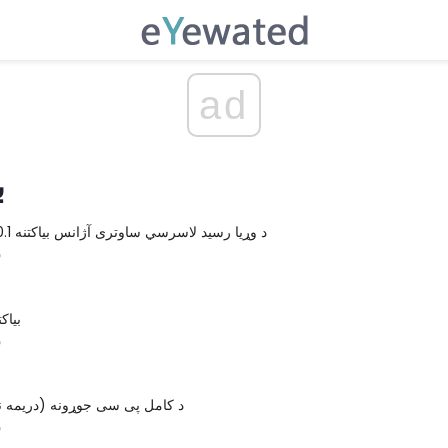
ad
ب
AnyDesk 4.0.1 د وړیا رسيد لاسرسي ساوتری آژانس بیاکتنه
س
بیاکتنه v1.0
س
د کامل پی سی جوړونه (دریمه نس
س