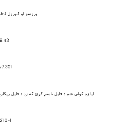
د ASTRA32 3.50 پروسو او کنټرول
س
9.43
س
بیک اپ میکر .301
س
ایا زه کولی شم د فایل ناسم کړئ که زه د فایل ریکار
س
31.0-1
س