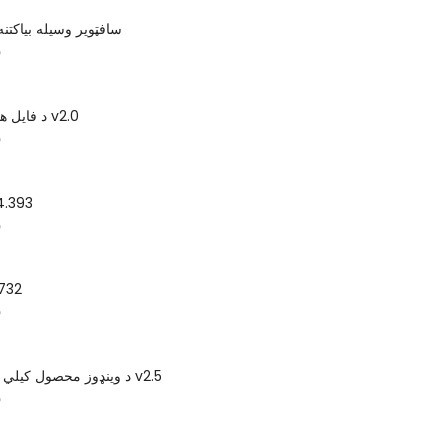
د KillDisk v11 سافټویر وسیله بیاکتنه
س
د فایل هیلوپ اپ مدیر v2.0
س
4.393
س
ځانګړی
س
د وینډوز محصول کیلي موندونکي پرو v2.5
س