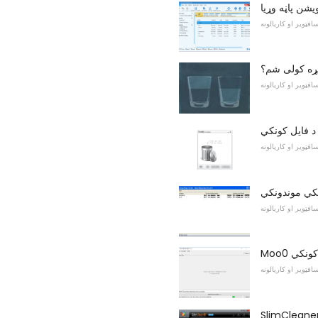
افټویر او کاریالونه
یکړه کولی شم؟
افټویر او کاریالونه
افټویر او کاریالونه
افټویر او کاریالونه
افټویر او کاریالونه
SlimCleane