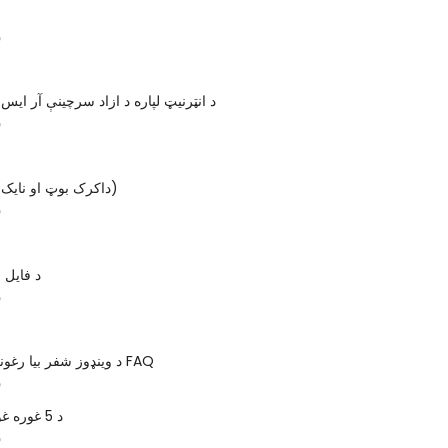
س
6 د انټرنیټ لپاره د ازاد سرچینې آر ای
س
DBAN 2.3.0 (داکرک بوټ او نایک)
س
د فایل ز
س
د وینډوز شفر بیا رغونې پروگرامونه FAQ
س
د 5 غوره غوره متن ایډیټز
س