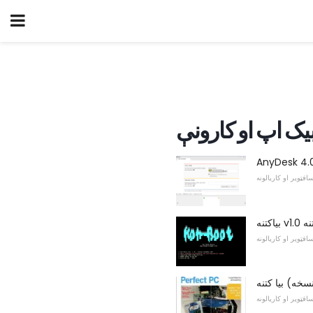
یک اپ او کارونې
افټویر او کاریالونه
 بیاکتنه
افټویر او کاریالونه
خه) بیا کتنه
افټویر او کاریالونه