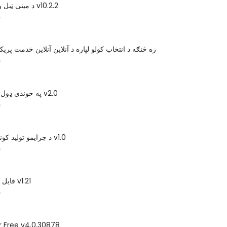
د مینی ټبل ویشن پاڼه وړیا v10.2.2
س
زه څنګه د انتخاب کولو لپاره د آنلاین آنلاین خدمت پر
س
په خوندي ډول د فایل کونکي v2.0
س
د جرایمو تولید کونکي موندونکي v1.0
س
Moo0 فایل کونکي v1.21
س
r Free v4.0.30878