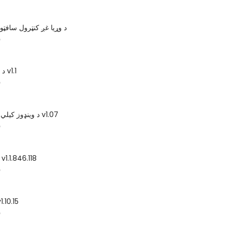
د وړیا غږ کنټرول سافټو
س
د سافټویر اپارتر v1.1
س
د وینډوز کیلي کیلي لیدونکی v1.07
س
v1.1.846.118
س
یاده! بیک اپ 0.15
س