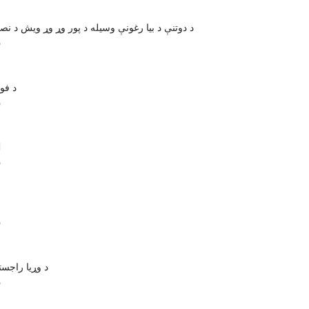
د دوتنې د بیا رغونې وسیله د پور وړ وړ ویش د نص
س
د فو
س
و
س
س
د وړیا راجستر 
س