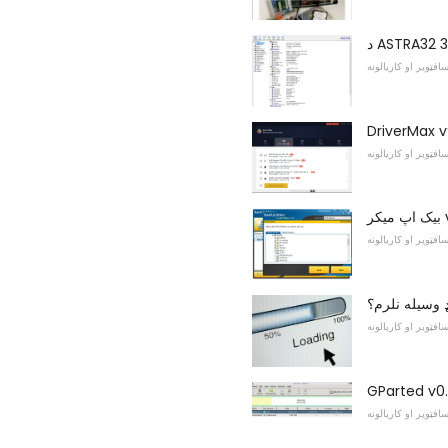
افټویر او کاریالونه
DriverMax v
افټویر او کاریالونه
v7
افټویر او کاریالونه
ډ وسیله نلرم؟
افټویر او کاریالونه
GParted v0.
افټویر او کاریالونه