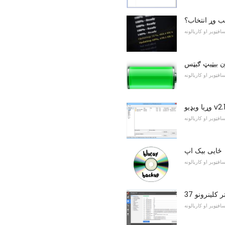
ب وړ انتخاب؟
افټویر او کاریالونه
ن بیټیټ ګیټس
افټویر او کاریالونه
ړیا ویډیو v2.1
افټویر او کاریالونه
ځایی بیک اپ
افټویر او کاریالونه
کلینرونو 37
افټویر او کاریالونه