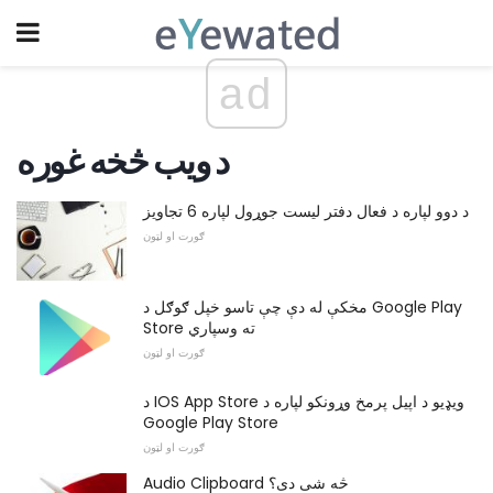
ad
د ویب څخه غوره
د دوو لپاره د فعال دفتر لیست جوړول لپاره 6 تجاویز
ګورت او لټون
مخکې له دې چې تاسو خپل ګوګل د Google Play
Store ته وسپاري
ګورت او لټون
د IOS App Store ویډیو د اپیل پرمخ وړونکو لپاره د
Google Play Store
ګورت او لټون
Audio Clipboard څه شی دی؟