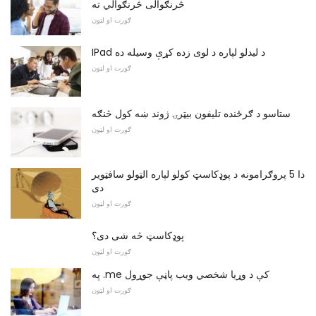
څرنګوالی څرنګوالي ته
ګورت او لټون
IPad د لیدلو لپاره د لوی زده کړې وسیله ده
ګورت او لټون
ستاسو د ګرځنده تلیفون بیټرۍ ژوند ښه کول څنګه
ګورت او لټون
دا 5 پروګرامونه د پوډکاسټ کولو لپاره الټولو سافټویر
دی
ګورت او لټون
پوډکاسټ څه شی دی؟
ګورت او لټون
په .me کې د وړیا شخصي ویب پاڼې جوړول
ګورت او لټون