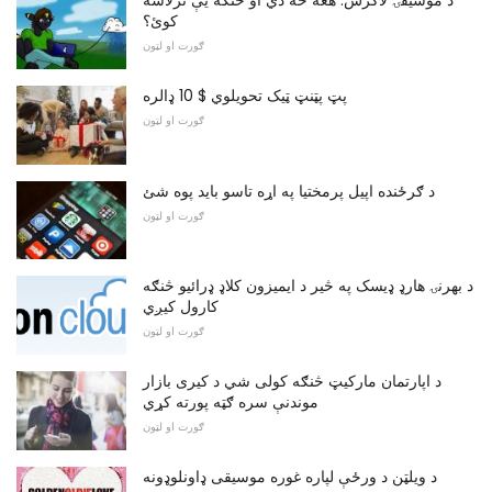
د موسیقۍ لاکرس: هغه څه دي او څنګه یې ترلاسه
کوئ؟
ګورت او لټون
پټ پټنټ ټیک تحویلوي $ 10 ډالره
ګورت او لټون
د ګرځنده اپیل پرمختیا په اړه تاسو باید پوه شئ
ګورت او لټون
د بهرنۍ هارډ ډیسک په څیر د ایمیزون کلاډ ډرائیو څنګه
کارول کیږي
ګورت او لټون
د اپارتمان مارکیټ څنګه کولی شي د کیری بازار
موندنې سره ګټه پورته کړي
ګورت او لټون
د ویلټن د ورځې لپاره غوره موسیقی ډاونلوډونه