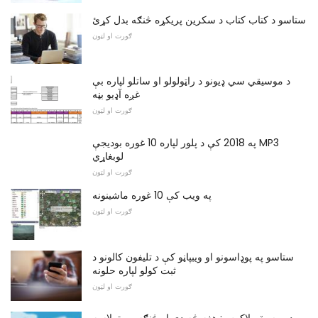
ستاسو د کتاب کتاب د سکرین پریکړه څنګه بدل کړئ
ګورت او لټون
د موسیقي سي ډيونو د راټولولو او ساتلو لپاره بې
غږه آډیو بڼه
ګورت او لټون
په 2018 کې د پلور لپاره 10 غوره بودیجې MP3
لوبغاړي
ګورت او لټون
په ویب کې 10 غوره ماشینونه
ګورت او لټون
ستاسو په پوډاسونو او ویبپاڼو کې د تلیفون کالونو د
ثبت کولو لپاره حلونه
ګورت او لټون