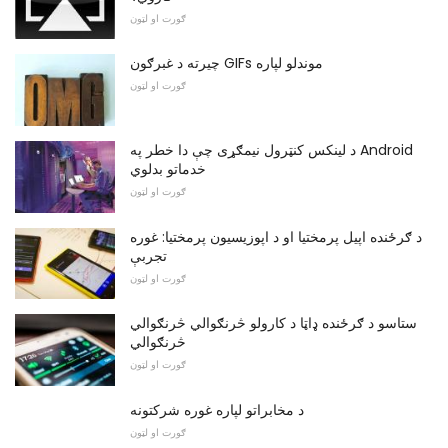
ګورت او لټون
چیرته د غبرګون GIFs موندلو لپاره
ګورت او لټون
د لینکس کنټرول نیمګړی چې دا خطر په Android
خدماتو بدلوي
ګورت او لټون
د ګرځنده اپیل پرمختیا او د اپوزیسیون پرمختیا: غوره
تجربې
ګورت او لټون
ستاسو د ګرځنده ډاټا د کارولو څرنګوالي څرنګوالي
څرنګوالي
ګورت او لټون
د مخابراتو لپاره غوره شرکتونه
ګورت او لټون