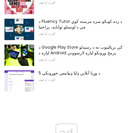
ګورت او لټون
د Fluency Tutor د زده کونکو سره مرسته کوي
چې د لوستلو توانایه، پراختیا
ګورت او لټون
د Google Play Store کې بریالیتوب ته د رسیدلو
لپاره د Android پرمخ وړونکو لپاره لارښوونې
ګورت او لټون
5 د وړیا آنلاین ډاټا ډیټابیس جوړونکي
ګورت او لټون