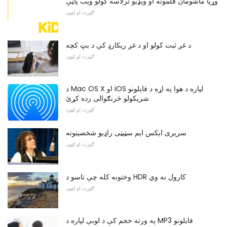
وړیا ماشومان فلمونه او ویډیو ترلاسه کولو ویب پاڼې
ګورت او لټون
د غږ ثبت کولو او د غږ ریکارډ کې د بټ کچه
ګورت او لټون
د Mac OS X او iOS لپاره د هوا په اړه د فایلونو
شریکولو څرنګوالی زده کړئ
ګورت او لټون
سریری ایکس ایم سټیټی راډیو شخصیتونه
ګورت او لټون
وختونه کله چې تاسو د HDR کارول نه وي
ګورت او لټون
په ورته حجم کې د لوبې لپاره د MP3 فایلونو