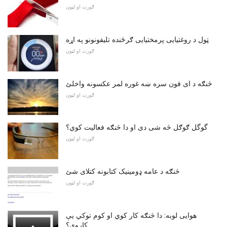
ګورت او لټون
ټول د روغتیایی پرمختیایی ګرځنده تلیفونونو په اړه
ګورت او لټون
څنګه د ای فون سره ښه غوره لمر عکسونه واخلئ
ګورت او لټون
گوگل ګوګل څه شی دی او دا څنګه فعالیت کوي؟
ګورت او لټون
څنګه د عامه ډومینیک کتابونه کتلای شئ
ګورت او لټون
هوایی لوبه: دا څنګه کار کوي او کوم توکي یې
کاروي؟