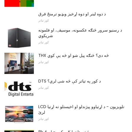
د دوه لینر او دوه اړخیز ویډیو ترمنځ فرق
کور تیاتر
د رسنیو سرور څنګه عکسونه، موسیقۍ، او فلمونه
شریکوي
کور تیاتر
THX څه دی؟ څنګه پیل شو او څه یې کوي
کور تیاتر
DTS د کور په تیاتر کې څه شی لري؟
کور تیاتر
LCD تلویزیون - د اړتیاوو پیژندلو او اخیستلو ته اړتیا
لرئ
کور تیاتر