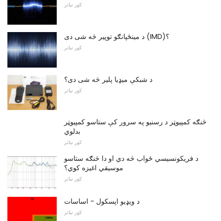
کور تیاتر
د مینځپانګو توپیر څه شی دی (IMD)؟
کور تیاتر
د شبکې میډیا پلیر څه شی دی؟
کور تیاتر
څنګه کمپیوټر د رسنیو په سرور کې ستاسو کمپیوټر
بدلوي
کور تیاتر
د فریکونسیسي ځواب څه دي او دا څنګه ستاسو
موسیقي اغیزه کوي؟
کور تیاتر
د ويډیو اپسکول - اساسات
کور تیاتر