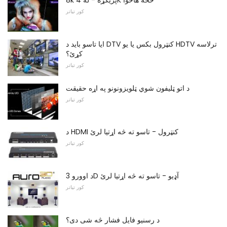
8k پریکړه - له 4K څخه هاخوا
کور تیاتر
ایا تاسو باید د DTV کنټرول بکس یا یو HDTV ترلاسه
کړئ؟
کور تیاتر
د اتو ټلیفون شوي ټلویزونونو په اړه حقیقت
کور تیاتر
د HDMI کنټرول - تاسو ته څه اړتیا لرئ
کور تیاتر
د اوورو 3D آډیو - تاسو ته څه اړتیا لرئ
کور تیاتر
د رسنیو فایل فشار څه شی دی؟