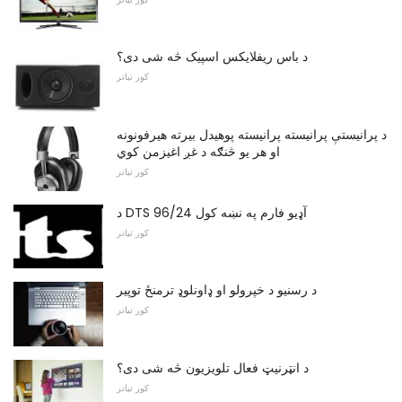
د باس ریفلایکس اسپیک څه شی دی؟
کور تیاتر
د پرانیستې پرانیسته پرانیسته پوهیدل بیرته هیرفونونه
او هر یو څنګه د غږ اغیزمن کوي
کور تیاتر
د DTS 96/24 آډیو فارم په نښه کول
کور تیاتر
د رسنیو د خپرولو او ډاونلوډ ترمنځ توپیر
کور تیاتر
د انټرنیټ فعال تلویزیون څه شی دی؟
کور تیاتر