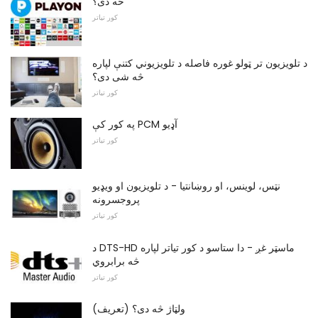
څه دی؟
کور تیاتر
د تلویزیون تر ټولو غوره فاصله د تلویزیوني کتنې لپاره
څه شی دی؟
کور تیاتر
په کور کې PCM آډیو
کور تیاتر
نټس، لوینس، او روښانتیا - د تلویزیون او ویډیو
پروجسرونه
کور تیاتر
د DTS-HD ماسټر غږ - دا ستاسو د کور تیاتر لپاره
څه برابروي
کور تیاتر
ولټاژ څه دی؟ (تعریف)