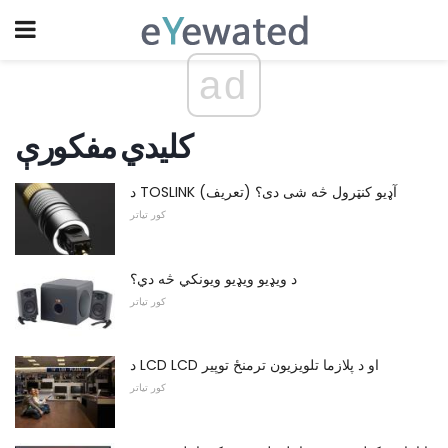
ad
کلیدي مفکورې
د TOSLINK آډیو کنټرول څه شی دی؟ (تعریف)
کور تیاتر
د ویډیو ویډیو ویونکي څه دي؟
کور تیاتر
د LCD LCD او د پلازما تلویزیون ترمنځ توپیر
کور تیاتر