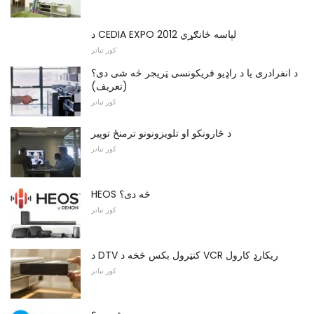
د CEDIA EXPO 2012 لپاسه ځانګړي
کور تیاتر
د انفرادری یا د راډیو فریکونسی ټریجر څه شی دی؟
(تعریف)
کور تیاتر
د څارونکو او تلویزونونو ترمنځ توپیر
کور تیاتر
HEOS څه دی؟
کور تیاتر
د DTV کنټرول بکس څخه د VCR ریکارډ کارول
کور تیاتر