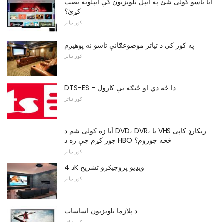
ایا تاسو کولی شئ په ایپل تلویزیون کې ایپلونه نصب
کړئ؟
کور تیاتر
په کور کې د تیاتر موضوعګانې تاسو نه پوهیږم
کور تیاتر
DTS-ES - دا څه دي او څنګه یې کارول
کور تیاتر
آیا زه کولی شم د DVD، DVR، یا VHS ریکارډ کاپی
جوړ کړم چې زه د HBO څخه جوړوم؟
کور تیاتر
د 4K ویډیو پروجیکرو تشریح
کور تیاتر
د پلازما تلویزیون اساسات
کور تیاتر