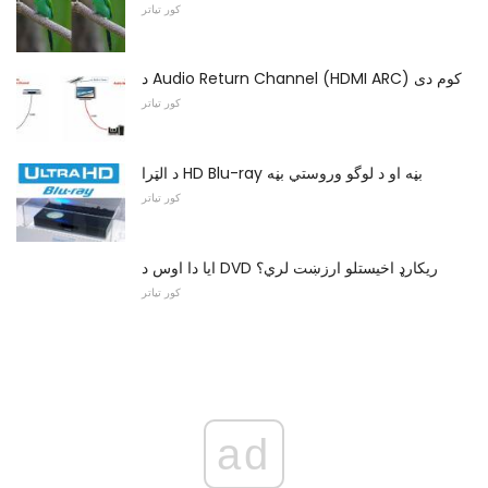
کور تیاتر
د Audio Return Channel (HDMI ARC) کوم دی
کور تیاتر
د الټرا HD Blu-ray بڼه او د لوگو وروستي بڼه
کور تیاتر
ایا دا اوس د DVD ریکارډ اخیستلو ارزښت لري؟
کور تیاتر
ad