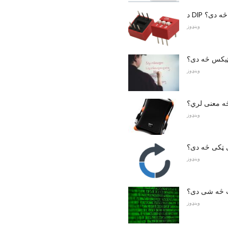
ئچ څه دی؟
وینډوز
یکس څه دی؟
وینډوز
 معنی لري؟
وینډوز
ې ټکی څه دی؟
وینډوز
 څه ​​شی دی؟
وینډوز