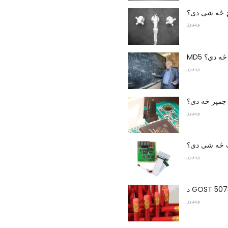
یډ څه شی دی؟
وینډوز
وینډوز
جمپر څه دی؟
وینډوز
 څه شی دی؟
وینډوز
وینډوز