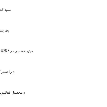
د VSITR میتود
پټ پټ 
د NCSC-TG-025 میتود څه شی دی؟
د راجستر 
د محصول فعالیتون