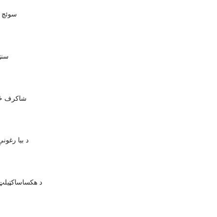
د DIP سو
سنټ
شاکرف څه
د بیا رغون
د هکساساکټیلټ