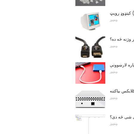
CR)
وینډوز
ر وژنه څه ده؟
وینډوز
لپاره لارښوونې
وینډوز
لابکس بیاکتنه
وینډوز
ی شی څه دی؟
وینډوز