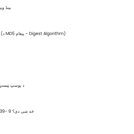
بینڈ و
MD5 څه دي؟ (د MD5 پیغام - Digest Algorithm)
د پوسټ ټیسټ
د GOST 50739- 9 څه شی دی؟