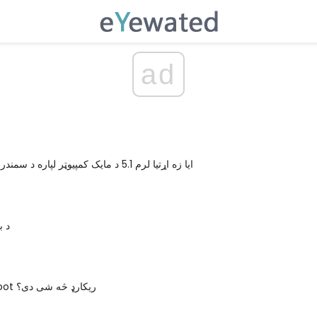
ad
ایا زه اړتیا لرم 5.1 د مایک کمپیوټر لپاره د سمندري غږ سیسټم؟
د ب
د Volume Boot ریکارډ څه شی دی؟