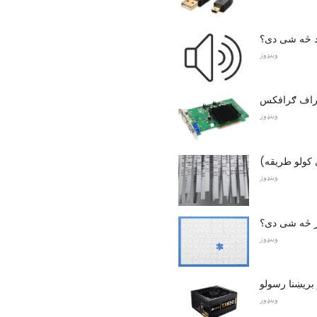
د څه شی دی؟
وینډوز
وینډوز
 کولو طریقه)
وینډوز
ر څه شی دی؟
وینډوز
 بریښنا رسولو
وینډوز