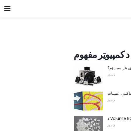
د کمپیوټر مفهوم
وینډوز
یاکتنې عملیات
وینډوز
وینډوز