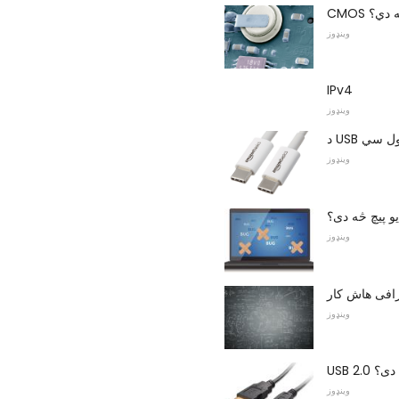
څه دي؟
وینډوز
IPv4
وینډوز
US ډول سي
وینډوز
یو پیچ څه دی؟
وینډوز
رافی هاش کار
وینډوز
U څه دی؟
وینډوز