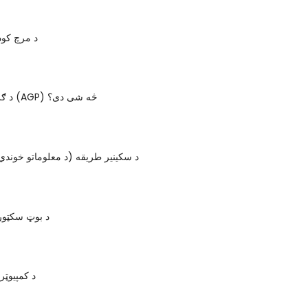
د مرچ کو
د ګراف ګرافکس (AGP) څه شی دی؟
د سکینیر طریقه (د معلوماتو خوندي
د بوټ سکټو
د کمپیوټر