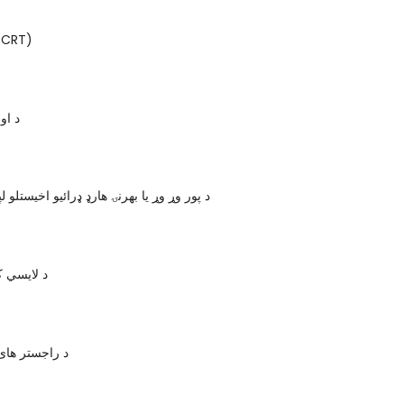
کیتډوډ رویټ (T
د او
د پور وړ وړ یا بهرنۍ هارډ ډرائیو اخیستلو 
د لایسي ک
د راجستر ها