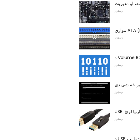
ه، او مدیریت
وینډوز
ATA (PA)
وینډوز
وینډوز
وینډوز
ړتیا لرئ
وینډوز
د USB ډول ب