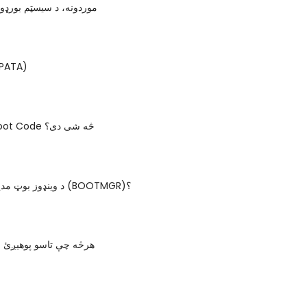
موردونه، د سیسټم بورډون
موازي TA
د Volume Boot Code څه شی دی؟
د وینډوز بوټ مدیر څه شی دی (BOOTMGR)؟
USB: هرڅه چې تاسو پوهیږئ ا