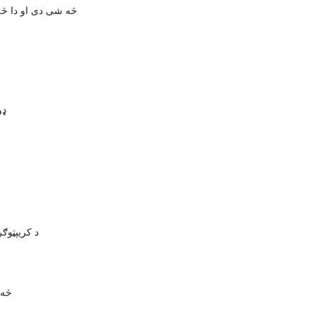
CMOS څه شی دی او دا 
د B
د کریپټوګ
SB 2.0