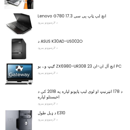
Lenovo G780 17.3 انچ لپ ټاپ پی سی
د لارښوونو پیرود
د ASUS K30AD-US002O
د لارښوونو پیرود
ګيټ وے یو ZX6980-UR308 23 انچ آل ان-ان PC
د لارښوونو پیرود
د 178 انټرنیټ او لوی لیپ ټاپونو لپاره په 2018 کې د
اخیستلو لپاره
د لارښوونو پیرود
د ډیل طول E310
د لارښوونو پیرود