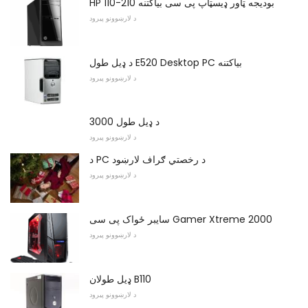
HP 110-210 بودیجه ټاور ډیسټاپ پی سی بیاکتنه
د لارښوونو پیرود
د ډیل طول E520 Desktop PC بیاکتنه
د لارښوونو پیرود
د ډیل طول 3000
د لارښوونو پیرود
د PC د رخصتي ګراف لارښود
د لارښوونو پیرود
سایبر ځواک پی سی Gamer Xtreme 2000
د لارښوونو پیرود
ډیل طولان B110
د لارښوونو پیرود