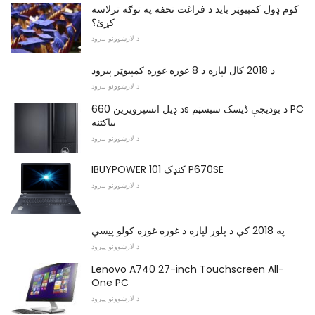
کوم ډول کمپیوټر باید د فراغت تحفه په توګه ترلاسه
کړئ؟
د لارښوونو پیرود
د 2018 کال لپاره د 8 غوره غوره کمپیوټر پیرود
د لارښوونو پیرود
د ډیل انسپرویرین 660s د بودیجې ڈیسک سیسټم PC
بیاکتنه
د لارښوونو پیرود
IBUYPOWER کنډک 101 P670SE
د لارښوونو پیرود
په 2018 کې د پلور لپاره د غوره غوره کولو پیسې
د لارښوونو پیرود
Lenovo A740 27-inch Touchscreen All-
One PC
د لارښوونو پیرود