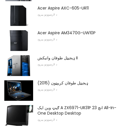
Acer Aspire AXC-605-UR11
د لارښوونو پیرود
Acer Aspire AM3470G-UW10P
د لارښوونو پیرود
ډیجیټل طوفان وانیکش II
د لارښوونو پیرود
ډیجیټل طوفان کریپټون (2015)
د لارښوونو پیرود
ګيټ وین ایک A ZX6971-UR31P 23 انچ All-In-
One Desktop Desktop
د لارښوونو پیرود