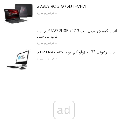
د ASUS ROG G751JT-CH71
د لارښوونو پیرود
ګيټ وے NV77H05u 17.3 انچ د کمپیوټر بدیل لیپ
ټاپ پی سی
د لارښوونو پیرود
د HP ENVY د بیا رغونې 23 په ټولو کې یو بیاکتنه
د لارښوونو پیرود
ad