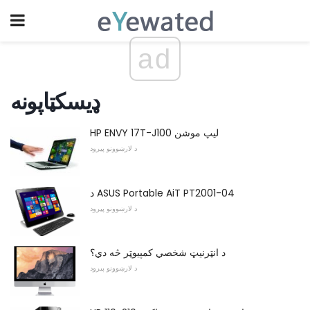
ad
ډیسکټاپونه
HP ENVY 17T-J100 لیپ موشن
د لارښوونو پیرود
د ASUS Portable AiT PT2001-04
د لارښوونو پیرود
د انټرنیټ شخصي کمپیوټر څه دي؟
د لارښوونو پیرود