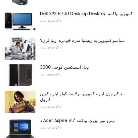
Dell XPS 8700 Desktop Desktop کمپیوټر بیاکتنه
د لارښوونو پیرود
ستاسو کمپیوټر په ریښتیا سره څومره اړتیا لري؟
د لارښوونو پیرود
ډیل انسپکسن کوچنۍ 3000
د لارښوونو پیرود
د کم وزن لپاره کمپیوټر ترلاسه کولو لپاره کوپن
کارول
د لارښوونو پیرود
د Acer Aspire V17 نیترو تور ایډیټ بیاکتنه
د لارښوونو پیرود