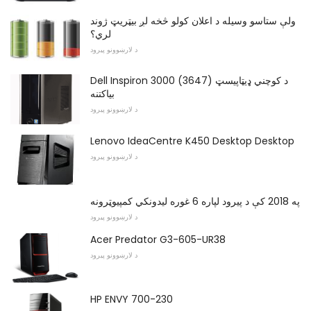
ولې ستاسو وسیله د اعلان کولو څخه لږ بیټریټ ژوند
لري؟
د لارښوونو پیرود
Dell Inspiron 3000 (3647) د کوچني ډیټاپیسټ
بیاکتنه
د لارښوونو پیرود
Lenovo IdeaCentre K450 Desktop Desktop
د لارښوونو پیرود
په 2018 کې د پیرود لپاره 6 غوره لیدونکي کمپیوټرونه
د لارښوونو پیرود
Acer Predator G3-605-UR38
د لارښوونو پیرود
HP ENVY 700-230