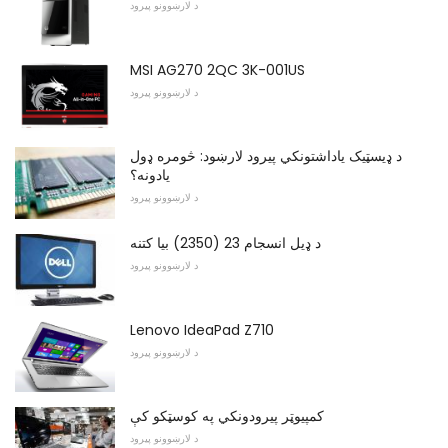
د لارښوونو پیرود
MSI AG270 2QC 3K-001US
د لارښوونو پیرود
د ډیسټیک یاداشتونکي پیرود لارښود: څومره ډول
یادونه؟
د لارښوونو پیرود
د ډیل انسجام 23 (2350) بیا کتنه
د لارښوونو پیرود
Lenovo IdeaPad Z710
د لارښوونو پیرود
کمپيوټر پيرودونکي په کوسټکو کې
د لارښوونو پیرود