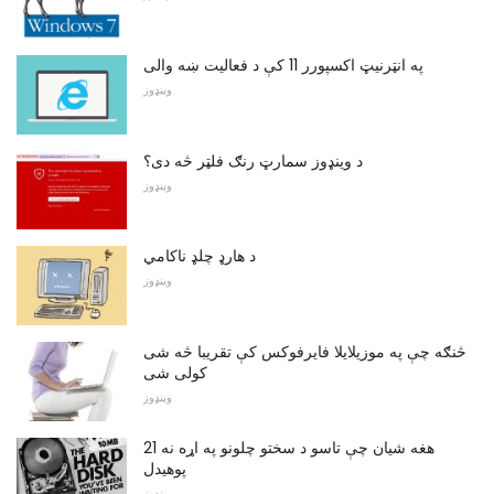
په انټرنیټ اکسپورر 11 کې د فعالیت ښه والی
وینډوز
د وینډوز سمارټ رنګ فلټر څه دی؟
وینډوز
د هارډ چلډ ناکامي
وینډوز
څنګه چې په موزیلایلا فایرفوکس کې تقریبا څه شی
کولی شی
وینډوز
21 هغه شیان چې تاسو د سختو چلونو په اړه نه
پوهیدل
وینډوز