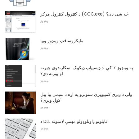
د کنټرول کنټرول مرکز (CCC.exe) څه شی دی؟
وینډوز
مایکروسافټ وینډوز ویټا
وینډوز
په وینډوز 7 کې 'د ډیسپټاپ ډیکټیک' ښکارندوی چیرته
او پورته دی؟
وینډوز
ولی د ډیری کمپیوټری ستونزو په اړه د سیمی بیا پیل
کول ولری؟
وینډوز
د DLL فایلونو ډاونلوډولو مهمې لاملونه
وینډوز