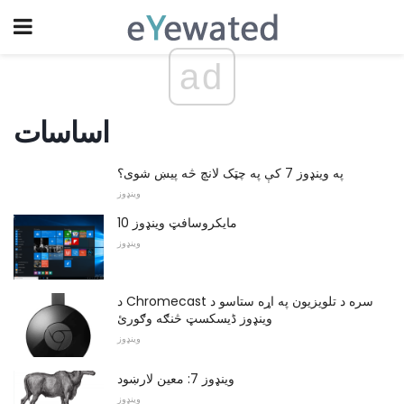
ad
اساسات
په وینډوز 7 کې په چټک لانچ څه پیښ شوی؟
وینډوز
مایکروسافټ وینډوز 10
وینډوز
د Chromecast سره د تلویزیون په اړه ستاسو د
وينډوز ڈیسکسټ څنګه وګورئ
وینډوز
وینډوز 7: معین لارښود
وینډوز