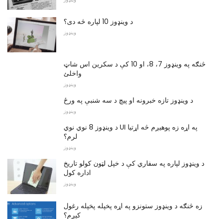
د وینډوز 10 لپاره څه دی؟
وینډوز
څنګه په وینډوز 7، 8، او 10 کې د سکرین اس شاټ
واخلئ
وینډوز
د وينډوز تازه خبرونه او پيچ د سه شنبې په ورځ
وینډوز
د وینډوز 8 نوي نوي UI په اړه زه پوهیږم څه اړتیا
لرم؟
وینډوز
د وینډوز لپاره په سفاري کې د خپل لټون کولو تاریخ
اداره کول
وینډوز
زه څنګه د وینډوز ستونزو په اړه پخپله پخپله رغول
کیږم؟