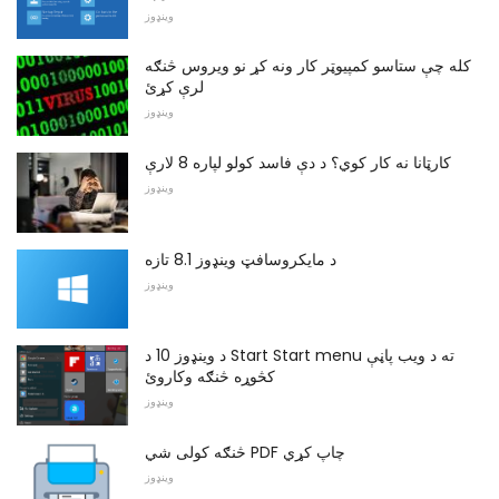
وینډوز
کله چې ستاسو کمپیوټر کار ونه کړ نو ویروس څنګه
لرې کړئ
وینډوز
کارټانا نه کار کوي؟ د دې فاسد کولو لپاره 8 لارې
وینډوز
د مایکروسافټ وينډوز 8.1 تازه
وینډوز
د وینډوز 10 د Start Start menu ته د ویب پاڼې
کڅوړه څنګه وکاروئ
وینډوز
څنګه کولی شي PDF چاپ کړي
وینډوز