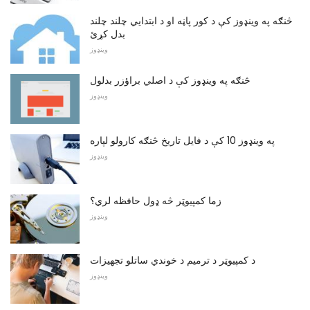
څنګه په وینډوز کې د کور پاڼه او د ابتدايي چلند چلند
بدل کړئ
وینډوز
څنګه په وینډوز کې د اصلي براؤزر بدلول
وینډوز
په وینډوز 10 کې د فایل تاریخ څنګه کارولو لپاره
وینډوز
زما کمپیوټر څه ډول حافظه لري؟
وینډوز
د کمپیوټر د ترمیم د خوندي ساتلو تجهیزات
وینډوز