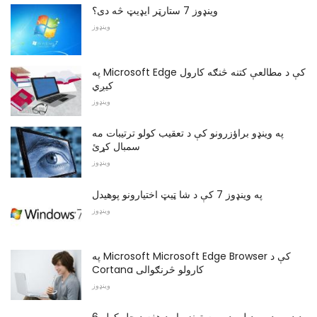
وینډوز 7 ستارټر ایډیټ څه دی؟
وینډوز
په Microsoft Edge کې د مطالعې کتنه څنګه کارول
کیږي
وینډوز
په وینډو براؤزرونو کې د تعقیب کولو ترتیبات مه
سمبال کړئ
وینډوز
په وینډوز 7 کې د شا ټیټ اختیارونو پوهیدل
وینډوز
په Microsoft Microsoft Edge Browser کې د
Cortana کارولو څرنګوالی
وینډوز