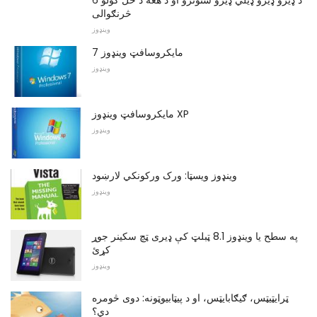
6 د ډیرو ډیرو ډیلي ډیرو ستونزو او د هغه د حل کولو
څرنګوالی
وینډوز
مایکروسافټ وینډوز 7
وینډوز
مایکروسافټ وینډوز XP
وینډوز
وینډوز ویسټا: ورک ورکونکي لارښود
وینډوز
په سطح یا وینډوز 8.1 ټبلټ کې ډیری ټچ سکینر جوړ
کړئ
وینډوز
ټرایټیټس، ګیګابایټس، او د پیټابیوټونه: دوی څومره
دي؟