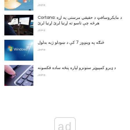
وینډوز
Cortana: د مایکروسافټ د حقیقي مرستی په اړه
هرڅه چې تاسو ته اړتیا لرئ اړتیا لرئ
وینډوز
څنګه په وینډوز 7 کې د ښودلو ژبه بدلول
وینډوز
د ډیرو کمپیوټر ستونزو لپاره پنځه ساده فکسونه
وینډوز
ad