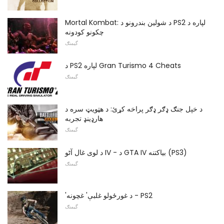
Mortal Kombat: د شولین بندرونو د PS2 لپاره د
چکونو کودونه
گیمنګ
د PS2 لپاره Gran Turismo 4 Cheats
گیمنګ
د خپل جنګ ډګر ډګر پراخه کړئ: د هټویټ سره د
هارډینډ تجربه
گیمنګ
د لوی غال آٹو IV - د GTA IV بیاکتنه (PS3)
گیمنګ
'د غورځولو غلبې' غچونه - PS2
گیمنګ