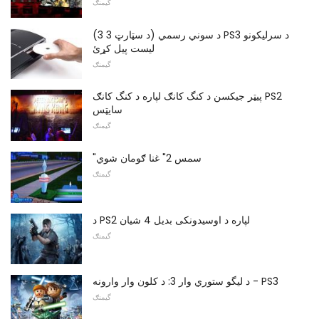
گیمنګ
د سوني رسمي (د سټارټ 3 3) PS3 د سرلیکونو
لیست پیل کړئ
گیمنګ
پیټر جیکسن د کنگ کانګ لپاره د کنگ کانګ PS2
سایټس
گیمنګ
"سمس 2" غنا ګومان شوي
گیمنګ
د PS2 لپاره د اوسیدونکی بدیل 4 شیان
گیمنګ
د لیگو ستوري وار 3: د کلون وار وارونه - PS3
گیمنګ