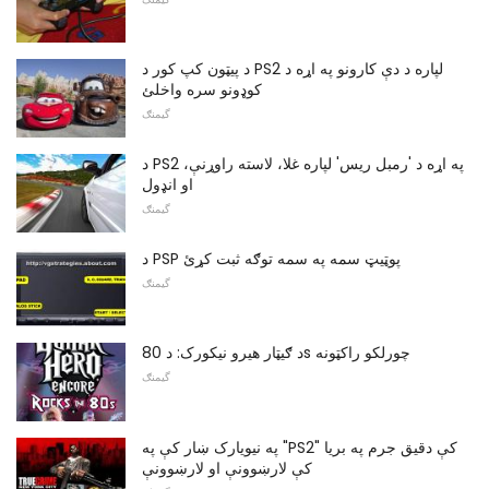
د پیټون کپ کور د PS2 لپاره د دې کارونو په اړه د
کوډونو سره واخلئ
گیمنګ
د PS2 په اړه د 'رمبل ریس' لپاره غلا، لاسته راوړنې،
او انډول
گیمنګ
د PSP پوټیټ سمه په سمه توګه ثبت کړئ
گیمنګ
د ګیټار هیرو نیکورک: د 80s چورلکو راکټونه
گیمنګ
په نیویارک ښار کې په "PS2" کې دقیق جرم په بریا
کې لارښوونې او لارښوونې