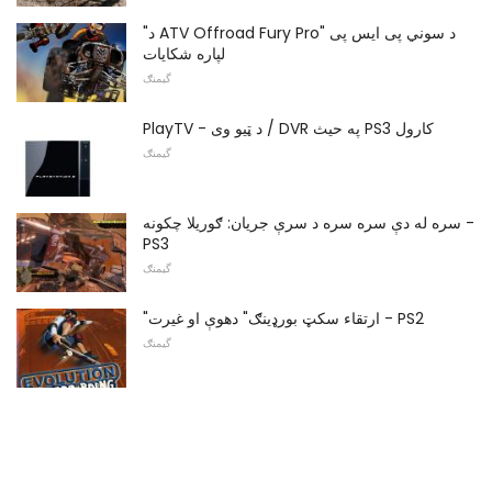
"د ATV Offroad Fury Pro" د سوني پی ایس پی
لپاره شکایات
گیمنګ
PlayTV - د ټیو وی / DVR په حیث PS3 کارول
گیمنګ
سره له دې سره سره د سرې جریان: ګوریلا چکونه -
PS3
گیمنګ
"ارتقاء سکټ بورډینګ" دھوې او غیرت - PS2
گیمنګ