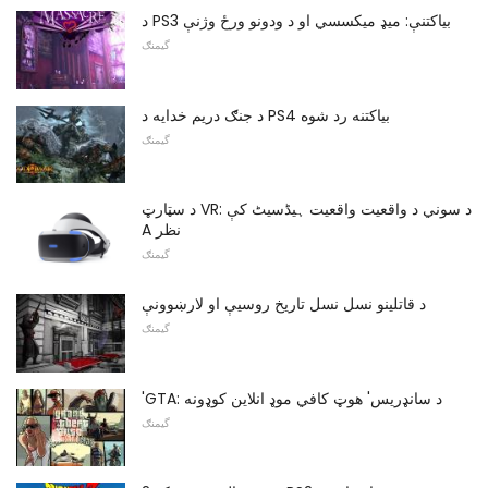
د PS3 بیاکتنې: میډ میکسسي او د ودونو ورځ وژنې
گیمنګ
د جنګ دریم خدایه د PS4 بیاکتنه رد شوه
گیمنګ
د سټارټ VR: د سوني د واقعیت واقعیت ہیڈسیٹ کې
A نظر
گیمنګ
د قاتلینو نسل نسل تاریخ روسیې او لارښوونې
گیمنګ
'GTA: د سانډریس' هوټ کافي موډ انلاین کوډونه
گیمنګ