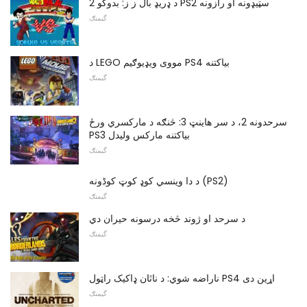
د ډریډ بال ز ز: بدوکو 2 PS2 سټیډونه او رازونه
گیمنګ
د LEGO مووی ویډیوګیم PS4 بیاکتنه
گیمنګ
سرحدونه 2، د سر هاینټ 3: څنګه د مارکسري ورځ
PS3 بیاکتنه مارکس ولیدل
گیمنګ
د دا وینسي کوډ کوټ کوڈونه (PS2)
گیمنګ
د سرحد او ژوند څخه درسونه حیران دي
گیمنګ
ناراضه شوي: د ناٿان ډاکیک راټول PS4 اړین دی
گیمنګ