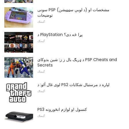
سونی PSP (د لوبې سټیټیشن) مشخصات او
توضیحات
گیمنګ
د PlayStation پړا څه دی؟
گیمنګ
د ډریګ بال ز ز: شین بدوکای PSP Cheats and
Secrets
گیمنګ
لوی غال آٹو: د PS2 لپاره د مرستیال شکایات
گیمنګ
PS3 کنسول او لوازم انځورونه
گیمنګ