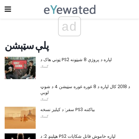
ad
پلې سټېشن
ټوني هاک د PS2 لپاره د پروژې 8 شیټونه
گیمنګ
د 2018 کال لپاره د 8 غوره غوره سټیشن 4 د شوټ
لوبې
گیمنګ
سفر: د کیليز نسخه PS3 بیاکتنه
گیمنګ
هټلینډ 2: د PS2 لپاره خاموش قاتل شکایات