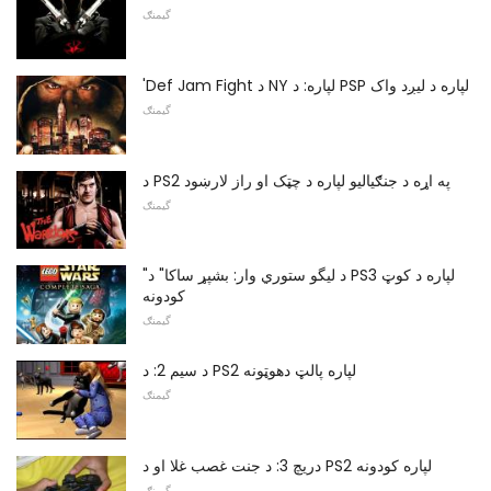
گیمنګ
'Def Jam Fight د NY لپاره: د PSP لپاره د لیږد واک
گیمنګ
د PS2 په اړه د جنګیالیو لپاره د چټک او راز لارښود
گیمنګ
"د لیگو ستوري وار: بشپړ ساکا" د PS3 لپاره د کوټ
کودونه
گیمنګ
د سیم 2: د PS2 لپاره پالټ دھوټونه
گیمنګ
دريچ 3: د جنت غصب غلا او د PS2 لپاره کودونه
گیمنګ