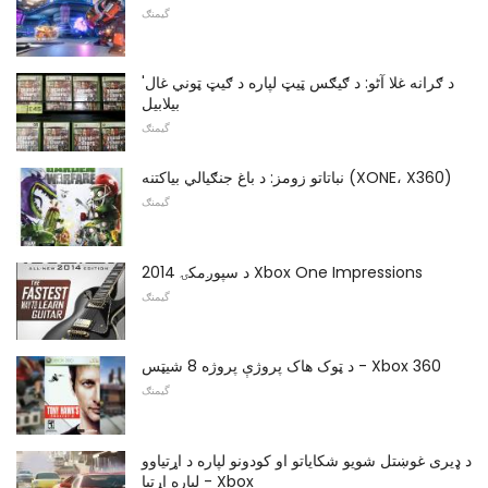
گیمنګ
'د ګرانه غلا آٹو: د ګیګس ټیټ لپاره د ګیټ ټوني غال
بیلابیل
گیمنګ
نباتاتو زومز: د باغ جنګیالي بیاکتنه (XONE، X360)
گیمنګ
د سپوږمکۍ 2014 Xbox One Impressions
گیمنګ
د ټوک هاک پروژې پروژه 8 شیټس - Xbox 360
گیمنګ
د ډیری غوښتل شویو شکایاتو او کودونو لپاره د اړتیاوو
لپاره اړتیا - Xbox