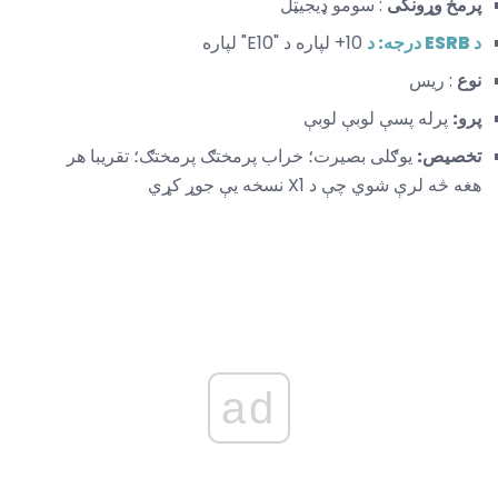
پرمخ وړونکی
: سومو ډیجیټل
د ESRB درجه: د
10+ لپاره د "E10" لپاره
نوع
: ریس
پرو:
پرله پسې لوبې لوبې
تخصیص:
یوګلی بصیرت؛ خراب پرمختګ پرمختګ؛ تقریبا هر
هغه څه لرې شوي چې د X1 نسخه یې جوړ کړي
ad