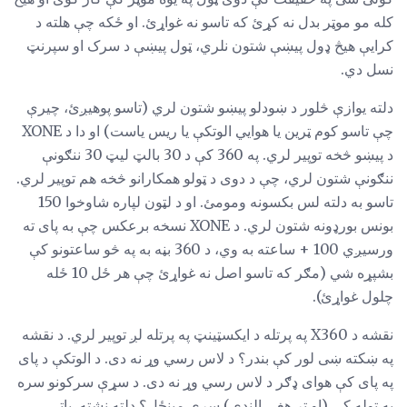
کله مو موټر بدل نه کړئ که تاسو نه غواړئ. او ځکه چې هلته د
کرایې هیڅ ډول پیښې شتون نلري، ټول پیښې د سرک او سپرنټ
نسل دي.
دلته یوازې څلور د ښودلو پیښو شتون لري (تاسو پوهیږئ، چیرې
چې تاسو کوم ټرین یا هوایي الوتکې یا ریس یاست) او دا د XONE
د پیښو څخه توپیر لري. په 360 کې د 30 بالټ لیټ 30 ننګونې
ننګونې شتون لري، چې د دوی د ټولو همکارانو څخه هم توپیر لري.
تاسو به دلته لس بکسونه ومومئ. او د لټون لپاره شاوخوا 150
بونس بورډونه شتون لري. د XONE نسخه برعکس چې به پای ته
ورسیږي 100 + ساعته به وي، د 360 بڼه به په څو ساعتونو کې
بشپړه شي (مګر که تاسو اصل نه غواړئ چې هر ځل 10 ځله
چلول غواړئ).
نقشه د X360 په پرتله د ایکسټینټ په پرتله لږ توپیر لري. د نقشه
په ښکته ښی لور کې بندر؟ د لاس رسي وړ نه دی. د الوتکې د پای
په پای کې هوای ډګر د لاس رسي وړ نه دی. د سړې سرکونو سره
په ټوله کې (او تر هغې الندې) سړې مینځل؟ دلته نشته. پاتې