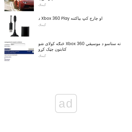
گیمنګ
د Xbox 360 Play او چارج کټ بیاکتنه
گیمنګ
څنګه کولای شو Xbox 360 ته ستاسو د موسیقي
کتابتون چټک کړو
گیمنګ
ad