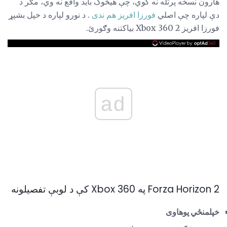
هارون نسخه پرتله نه کوي، چې هیڅوک باید واقع نه وي، مګر د
دې لپاره چې اصلي
فورزا افریز هم ندی
. د نورو لپاره د خپل بشپړ
فورزا افریز 2 Xbox 360 بیاکتنه وګورئ.
ad
Forza Horizon 2 په Xbox 360 کې د لوبې تفصیلونه
خپلمنځي پوهاوى