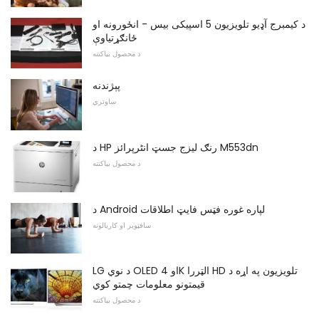
د کیمبرج آډیو تلویزیون 5 اسپیکی بیس - انځورونه او
ځانګړتیاوې
د محصول بیاکتنه
پېژندنه
ساوتري
د HP رنګ لیزج جسټ انٹرپرائز M553dn
د محصول بیاکتنه
د Android لپاره غوره فټس فایټ اطلاقات
سافټویر او کاریالونه
LG د نوي OLED او 4K الټررا HD تلویزیون په اړه د
قیمتونو معلومات چمتو کوي
د محصول بیاکتنه