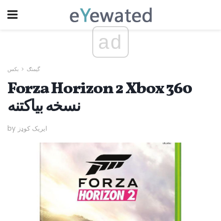
ad
گیمنګ
بکس
Forza Horizon 2 Xbox 360
نسخه بیاکتنه
by ایریک کوډز