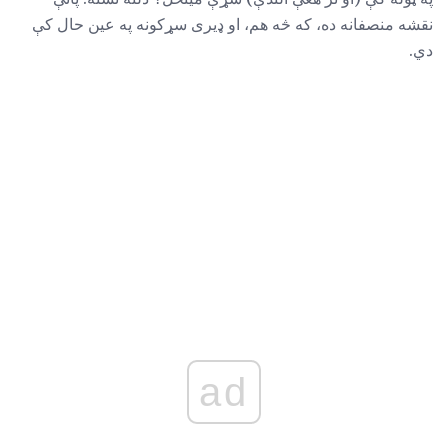
نقشه منصفانه ده، که څه هم، او ډیری سړکونه په عین حال کې
دي.
ad