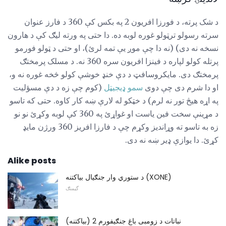
د شک پرته، د فورزا افریون 2 په بکس کې 360 د فارز عنوان
سرته رسولو ترټولو غوره لوبه ده. دا حتی په ورته لیګ کې د هارون
نسخه نه دی) (نه دا چې موږ یې تمه لرئ)، او حتی د ټولو فورمو
پرتله کولو لپاره د فینزا افریون سره 360 نه. د مسلک پرمختګ
پرمختګ دی. مایکروسافټ د دې خنډ خوشې کولو څخه غوره نه و،
او دا شرم دی چې دوی
سمو ډیجیټل
(کوم چې زه د دې مسؤلیت
په اړه هیڅ تور نه لرم) د خټکو له لارې ښه کار کاوه. حتی که تاسو
د مړینې سخت فین یاست او غواړئ په 360 کې لوبه وکړئ نو نو
زه به تاسو ته وړاندیز وکړم چې د فارزا افریز 360 ورژن مایډ
کړئ. دا یوازې ډیر ښه نه دی.
Alike posts
د ستوري وار جنګیال بیاکتنه (XONE)
گیمنګ
نباتات د زومبی باغ جنګیفورم 2 (بیاکتنه)