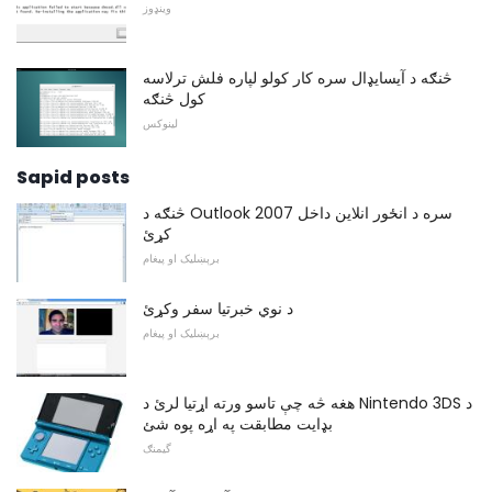
وینډوز
څنګه د آیسایډال سره کار کولو لپاره فلش ترلاسه
کول څنګه
لینوکس
Sapid posts
څنګه د Outlook 2007 سره د انځور انلاین داخل
کړئ
برېښلیک او پیغام
د نوي خبرتیا سفر وکړئ
برېښلیک او پیغام
هغه څه چې تاسو ورته اړتیا لرئ د Nintendo 3DS د
بډایت مطابقت په اړه پوه شئ
گیمنګ