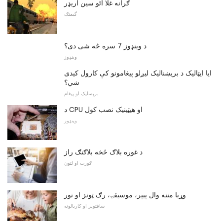
ګرانه غلا آٹو سین آریډر
گیمنګ
د وینډوز 7 سره څه شی دی؟
وینډوز
ایا ایټالیک د بریښنالیک لیږلو پیغامونو کې کارول کیدی
شي؟
برېښلیک او پیغام
د CPU او هیټینیک نصب کول
وینډوز
د غوره بلاګ څخه بلاګنګ راز
ګورت او لټون
وړیا مننه وال پیپر، موسیقۍ، رګ ټونز او نور
سافټویر او کاریالونه