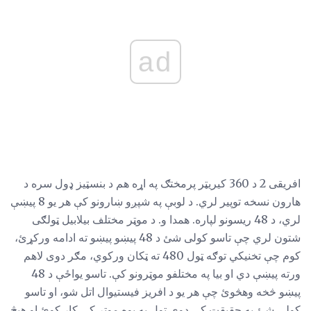
ad
افریقی 2 د 360 کیریټر پرمختګ په اړه هم د بنسټیز ډول سره د
هارون نسخه توپیر لري. د لوبې په شپږو ښارونو کې هر یو 8 پیښې
لري، د 48 ریسونو لپاره. همدا و. د موټر مختلف بیلابیل ټولګی
شتون لري چې تاسو کولی شئ د 48 پیښو پیښو ته ادامه ورکړئ،
کوم چې تخنیکي توګه ټول 480 ته ټکان ورکوي، مګر دوی لاهم
ورته پیښې دي او بیا په مختلفو موټرونو کې. تاسو یواځې د 48
پیښو څخه وهڅوئ چې هر یو د افریز فیستیوال اتل شو، او تاسو
کولی شئ په حقیقت کې دوی ټول په یوه موټر کې کار کوئ او هیڅ