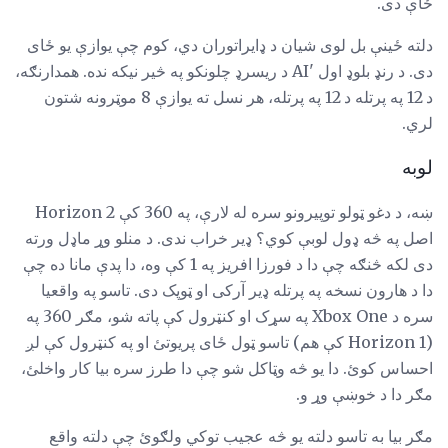
ځاې دی.
دلته ځینې بل لوی شیان د ډایراتوران دي، کوم چې یوازې یو ځای
دی. د رنډ بلوډ اول 'AI د ریسرډ چلونکو په څیر نیکه نده. همدارنګه،
د 12 په پرتله د 12 په پرتله، هر نسل ته یوازې 8 موټرونه شتون
لري.
لوبه
ښه، د دغو ټولو توپیرونو سره له لارې، په 360 کې Horizon 2
اصل په څه ډول لوبې کوي؟ ډیر خراب ندی. د منلو وړ ماډل ورته
دی لکه څنګه چې دا د فورزا افریز په 1 کې وه، دا پدې مانا ده چې
دا د هارون نسخه په پرتله ډیر آرکی او ټوپک دی. تاسو په واقعیا
سره د Xbox One په سړک او کنټرول کې پاته شو، مګر 360 په
(Horizon 1 کې هم) تاسو ټول ځای پریوتئ او په کنټرول کې لږ
احساس کوئ. دا یو څه وټاکل شو چې دا طرز سره بیا کار واخلئ،
مګر دا د خوښې وړ و.
مګر بیا به تاسو دلته یو څه عجیب توکي ولګوئ چې دلته واقع