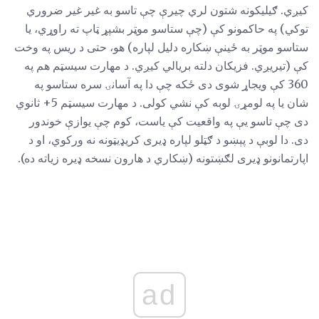
کیږي. ګیلیکونه شتون لري چیرې چې تاسو به غیر غیر ضروري
توکي) په حاکمونو کې (چې ستاسو موټر بشپړ ټاپ ته راوړي، یا
ستاسو موټر به ځینې ښکاره دليل لپاره) هو، حتی د ریس په وخت
کې (تیریږي. فزیکان دلته بریالي کیږي. د مهارت سیسټم هم په
360 کې ویجاړ شوی دی ځکه چې دا په آسانۍ سره ستاسو په
شان یا په لومړۍ لوبه کې نشي کولی. د مهارت سیسټم 5+ ثانوي
دی چې تاسو یې په واقعیت کې یاست، کوم چې یوازې خوندور
دی. دا لوبې د پېښو د ګټلو لپاره ډیری کریډیټونه نه ورکوي، او د
اپارتمانونو ډیری لګښتونه (ښکاري د هارون نسخه ډیره زیاته ده).
ad