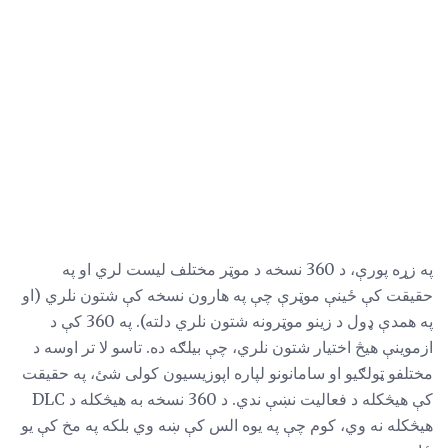
په زړه پورې، د 360 نسخه د موټر مختلف لیست لري او په
حقیقت کې ځینې موټرې چې په هارون نسخه کې شتون نلري (او
په همدې ډول د زینو موټرونه شتون نلري دلته). په 360 کې د
ازموینې هیڅ اختیار شتون نلري، چې بیلګه ده. تاسو لا تر اوسه د
مختلفو ټولګیو او سامانونو لپاره اپوزیسیون کولی شئ، په حقیقت
کې هیڅکله د فعالیت نښې ندي. د 360 نسخه به هیڅکله د DLC
هیڅکله نه وي، کوم چې په یوه الس کې ښه وي بلکه په مخ کې یو