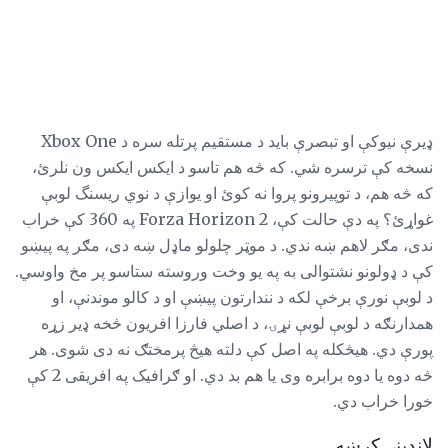
ډیرې نیوکې او تبصرې باید د مستقیم پرتله سره د Xbox One
نسخه کې ترسره شي. که څه هم تاسو د ایکس ایکس ون نلرئ،
که څه هم، د توپیرونو پروا نه کوئ او یوازې د نوي ریسنگ لوبې
غواړئ؟ په دې حالت کې، Forza Horizon 2 په 360 کې خراب
ندی، مګر لاهم ښه ندي. د موټر چلولو ماډل ښه دی، مګر په پیښو
کې د ډولونو نشتوالی به په یو وخت وروسته ستاسو پر مخ واوسي.
د لوبې نورې برخې لکه د نندارتون پیښې او د کالو موندنې، او
همدارنګه د لوبې لوبې نړۍ، د اصلي فارزا افریون څخه ډیر زړه
پورې دي. هیڅکله په اصل کې دلته هیڅ پرمختګ نه دی شوی. هر
څه دوه یا دوه برابره وی یا هم بد دي. او ګرافیک په افریقی 2 کې
خورا خراب دي.
لاندینۍ کرښه