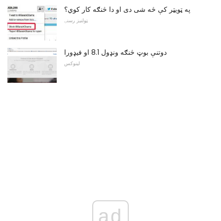
په ټویټر کې څه شی دی او دا څنګه کار کوي؟
ټولنیز رسنۍ
دوتنې بوټ څنګه ونډول 8.1 او فیډورا
لینوکس
ad