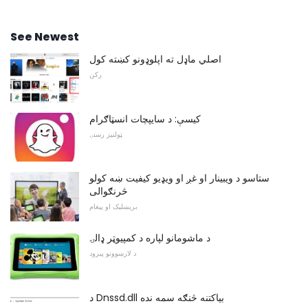
See Newest
اصلي ماډل ته اپلوډونو کښته کول
رکن
کیسې: د سایپچات انسټاګرام
ټولنیز رسنۍ
ستاسو د ویبینار او غږ او ویډیو کیفیت ښه کولو
څرنګوالی
برېښلیک او پیغام
د ماشومانو لپاره د کمپیوټر ډالۍ
د لارښوونو پیرود
د Dnssd.dll بیاکتنه څنګه سمه نده