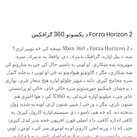
Forza Horizon 2 د بکسونو 360 ګرافکس
د Forza Horizon 2 د Xbox 360 نسخه کې څه توپیر لري؟
ښه، د پیل لپاره، ګرافیک بدمرغۍ دي. واقعا، په بدمرغۍ سره.
موټرونه ښه ښکاري، او لوبې په داسې حال کې چې په ښارونو کې
ښه ښکاري، مګر د ګاونډیو هیوادونو ته ځي او لوبې د بدچلند ګنډل
سره مخامخ کیږي. دلته د موټر چلولو لپاره هیڅ شعار نلري، یوازې
د بدخشان ځمکنیو جوړښتونو سره خالي ځای، خالي او پرانیستې
ځای چې د میلونو لپاره غزیدلی. په X360 کې د هوا اغیزې هم
شتون نلري، مګر د ورځې / شپې شتون لري. لوبه په شدید ډول
بدبخته ده، که څه هم، تاسو د دې سیسټم لپاره کارول کیږئ. په
کافی اندازه کافی، دا د اصلي فورز افریون څخه بدتر لیدل کیږي،
حتی که دا د ورته انجن کاروي او په لومړي سر کې د لومړۍ لوبې
یورپی بیا پوست دی. زه بیرته لاړم او اصلي لوبې د یو څه لپاره