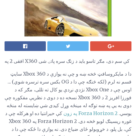
افقی 2 په X360 کې سم دی، مګر تاسو باید د زنګ سره پاتۍ شی
دا د مایکروسافټ څخه ښه و چې نه یوازې د Xbox 360 سایټ
قسم نه لرم (لکه څنګه چې دا د OG بکس سره ترسره شوي) ...
اوس چې د Xbox One نژدې نږدې یو کال ته تللی، مګر که د
فورزا افریز 2 د Xbox 360 نسخه ده د دوی د نظریې مفکوره چې
دوی به یې په ښه توګه له مینځه وړل کیدی شي ښایسته له منځه
یوسي.
Forza Horizon 2 په زون
کې حیرانتیا ده او هرکله چې د
غوره ریسینګ لوبو څخه دی. Forza Horizon 2 په Xbox 360
کې، بل پلو، د خړوبولو ځای ضیاع دی. نه یوازې دا ځکه چې دا د