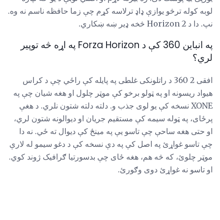
لوبه کوله ترڅو یوازې ډاډ ترلاسه کړم چې زما حافظه ناسم نه وه.
نپ. دا د Horizon 2 څخه ډیر ښه ښکاري.
په انباین 360 کې د Forza Horizon په اړه څه توپیر
لري؟
افقی 2 360 د راتلونکی غلطی په پایله کې راځي چې د کراس
هیواد ریسونه او په ټولو برخو کې موټر چلول او هغه شیان چې په
XONE نسخه کې یو لوی جذب و. دلته دلته شتون نلري. د هغې
پرځای، په ټوله سیمه کې مستقیم جریان او دیوالونه شتون لري،
او حتی هغه ساحې چې تاسو یې په مینځ کې دیوال ته ځي. نه دا
چې تاسو غواړئ په اصل کې په دې نسخه کې د دغو سیمو له لارې
موټر چلوئ، که څه هم، هغه ځای چې بدسورتیا ګرافیک ژوند کوي.
او تاسو نه غواړئ دوی وګورئ.