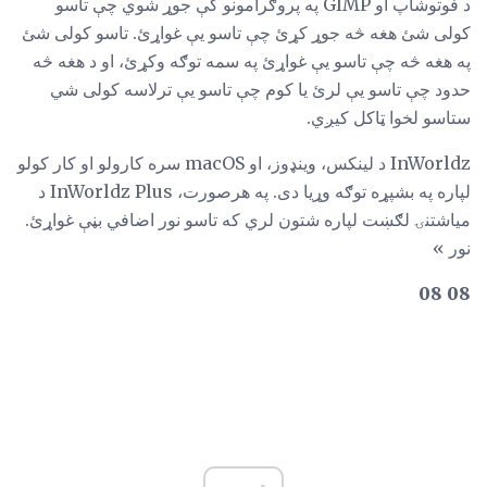
د فوتوشاپ او GIMP په پروګرامونو کې جوړ شوي چې تاسو
کولی شئ هغه څه جوړ کړئ چې تاسو یې غواړئ. تاسو کولی شئ
په هغه څه چې تاسو یې غواړئ په سمه توګه وکړئ، او د هغه څه
حدود چې تاسو یې لرئ یا کوم چې تاسو یې ترلاسه کولی شي
ستاسو لخوا ټاکل کیږي.
InWorldz د لینکس، وینډوز، او macOS سره کارولو او کار کولو
لپاره په بشپړه توګه وړیا دی. په هرصورت، InWorldz Plus د
میاشتنۍ لګښت لپاره شتون لري که تاسو نور اضافي بڼې غواړئ.
نور »
08 08