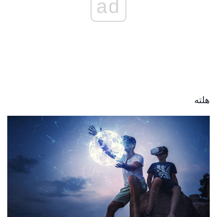
ad
هلته