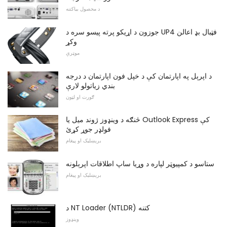
د محصول بیاکتنه
جوزون د اړیکو پرته پیسو سره د UP4 فټبال بډ اعالن
وکړ
موټرې
د اپرېل په اپارتمان کې د خپل فون اپارتمان د درجه
بندي زیاتولو لارې
ګورت او لټون
څنګه د وینډوز ژوند میل یا Outlook Express کې
فولډر جوړ کړئ
برېښلیک او پیغام
ستاسو د کمپیوټر لپاره د وړیا ساپ اطلاقات اپرېلونه
برېښلیک او پیغام
د NT Loader (NTLDR) کتنه
وینډوز