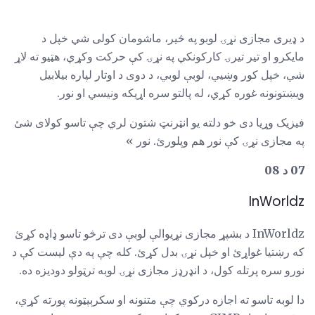
د ډیری مجازی نړۍ لوبو په څیر، ماشومان کولی شي خپل د
مایکرو او تیر تیرۍ کارکونکي په نړۍ کې حرکت وکړي، هټیو ته لاړ
شي، خپل کور وښيي، لوبې لوبي، د دوی د اوتار لپاره بیلابیل
ویښتونونه غوره کړي، له پالتو سره اړیکه ونیسي او نور.
فیزیک وړیا دی خو دلته یو انټرنټ شتون لري چې تاسو کولای شئ
په مجازی نړۍ کې نور هم وپلورئ. نور »
07 د 08
InWorldz
InWorldz د بشپړ مجازی نړیوالې لوبې دی ترڅو تاسو ډاډه کړئ
که رښتیا غواړئ او خپل نړۍ بدل کړئ. کله چې په دې لیست کې د
نورو سره پرتله کول، د انډرډز مجازی نړۍ لوبه ترټولو دودیزه ده.
دا لوبه تاسو ته اجازه درکوي چې متنونه او سکرېپټونه پورته کړي،