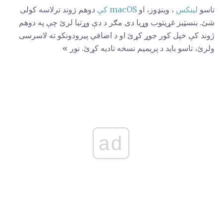
تاسو
لینکس
، وینډوز، او
macOS کې
دوهم ژوند ترلاسه کولی
شئ. بنسټیز غړیتوب وړیا دی مګر د دې وړتیا لرئ چې په دوهم
ژوند کې خپل کور جوړ کړئ او د اضافي پیرودونکو ته لاسرسی
ولرئ، تاسو باید د پریمیم نسخه تادیه کړئ. نور »
ad