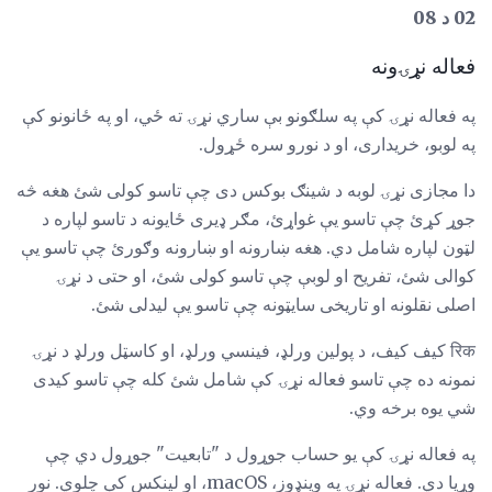
02 د 08
فعاله نړۍونه
په فعاله نړۍ کې په سلګونو بې ساري نړۍ ته ځي، او په ځانونو کې
په لوبو، خریداری، او د نورو سره ځړول.
دا مجازی نړۍ لوبه د شینګ بوکس دی چې تاسو کولی شئ هغه څه
جوړ کړئ چې تاسو یې غواړئ، مګر ډیری ځایونه د تاسو لپاره د
لټون لپاره شامل دي. هغه ښارونه او ښارونه وګورئ چې تاسو یې
کوالی شئ، تفریح ​​او لوبې چې تاسو کولی شئ، او حتی د نړۍ
اصلی نقلونه او تاریخی سایټونه چې تاسو یې لیدلی شئ.
रिक کیف کیف، د پولین ورلډ، فینسي ورلډ، او کاسټل ورلډ د نړۍ
نمونه ده چې تاسو فعاله نړۍ کې شامل شئ کله چې تاسو کیدی
شي یوه برخه وي.
په فعاله نړۍ کې یو حساب جوړول د "تابعیت" جوړول دي چې
وړیا دي. فعاله نړۍ په وینډوز، macOS، او لینکس کې چلوي. نور