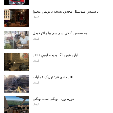
د سمس میډیلیلل محدود نسخه د بونس محتوا
گیمنګ
په سمس 3 کې سم سم بیا راګرځیدل
گیمنګ
د PC لپاره غوره 21 بودیجه لوبې
گیمنګ
د دندې غږ: توریک عملیات III
گیمنګ
غوره وړیا الوتکې سمبالونکي
گیمنګ