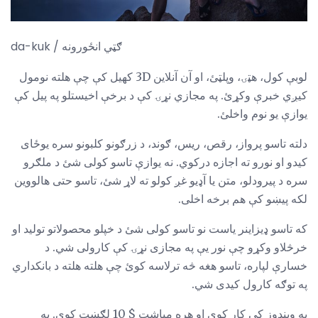
da-kuk / ګټي انځورونه
لوبې کول، هټۍ، وپلټئ، او آن آنلاین 3D کھیل کې چې هلته نومول
کیږي خبرې وکړئ. په مجازي نړۍ کې د برخې اخیستلو په پیل کې
یوازې یو نوم واخلئ.
دلته تاسو پرواز، رقص، ریس، ګوند، د زرګونو کلبونو سره یوځای
کیدو او نورو ته اجازه درکوي. نه یوازې تاسو کولی شئ د ملګرو
سره د پیرودلو، متن یا آډیو غږ کولو ته لاړ شئ، تاسو حتی هالووین
لکه پیښو کې هم برخه اخلی.
که تاسو ډیزاینر یاست نو تاسو کولی شئ د خپلو محصولاتو تولید او
خرڅلاو وکړو چې نور یې په مجازی نړۍ کې کارولی شي. د
خسارې لپاره، تاسو هغه څه ترلاسه کوئ چې هلته هلته د بانکداري
په توګه کارول کیدی شي.
په وینډوز کې کار کوي او هره میاشت $ 10 لګښت کوي. په