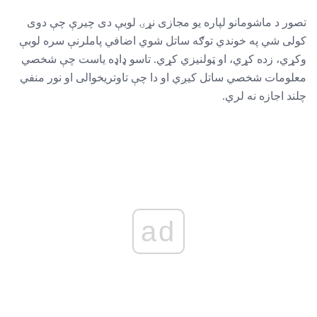
تصور د ماشومانو لپاره یو مجازی نړۍ لوبې دی چیرې چې دوی
کولی شي په خوندي توګه ساتل شوي اضافي پاملرنې سره لوبې
وکړي، زده کړي، او ټولنیزي کړي. تاسو ډاډه یاست چې شخصي
معلومات شخصي ساتل کیږي او دا چې تاوتریخوالی او نور منفي
چلند اجازه نه لري.
ad