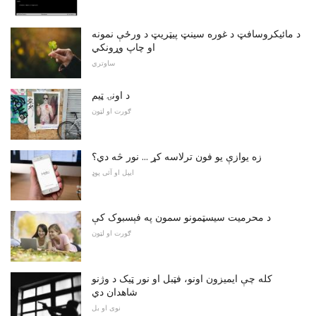
د مائیکروسافټ د غوره سینټ پیټریټ د ورځې نمونه
او چاپ وړونکي
ساوتري
د اونۍ ټیم
ګورت او لټون
زه یوازې یو فون ترلاسه کړ ... نور څه دي؟
ایپل او آئی پوډ
د محرمیت سیسټمونو سمون په فېسبوک کې
ګورت او لټون
کله چې ایمیزون اونو، فټبل او نور ټیک د وژنو
شاهدان دي
نوی او بل