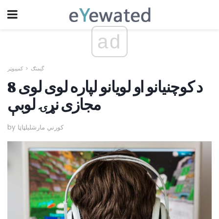
ad
گیمنګ
کمپیوټر
8 د کوچنيانو او لویانو لپاره لوی لوی
مجازی نړۍ لوبې
by کورني مارشلیلټاټا