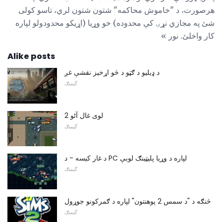
هرصورت، د "خاموش محاکمه" شتون شتون لري، تاسو کولی
شئ په مجازي نړۍ کې محدوده) خو وړیا (اړیکو محدودولو لپاره
کار واخلئ. نور »
Alike posts
د ډیلیو د ګټو د څو اړخیز نقشې غږ
گیمنګ
لوی غال آٹو 2
گیمنګ
د غار کیسه - د PC لپاره د وړیا پلیټینګ لوبې
گیمنګ
څنګه د "د سمس 2 پوهنتون" لپاره د ګمرکونو جوړول
گیمنګ