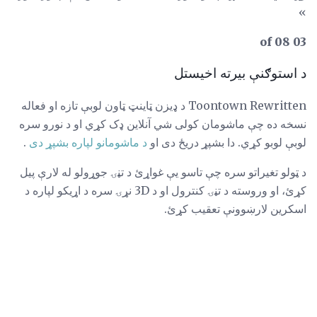
»
03 of 08
د استوګنې بیرته اخیستل
Toontown Rewritten د ډیزن ټاینټ ټاون لوبې تازه او فعاله
نسخه ده چې ماشومان کولی شي آنلاین ډک کړي او د نورو سره
لوبې لوبو کړي. دا بشپړ دریځ دی او
د ماشومانو لپاره بشپړ دی
.
د ټولو تغیراتو سره چې تاسو یې غواړئ د تڼۍ جوړولو له لارې پیل
کړئ، او وروسته د تڼۍ کنترول او د 3D نړۍ سره د اړیکو لپاره د
اسکرین لارښوونې تعقیب کړئ.