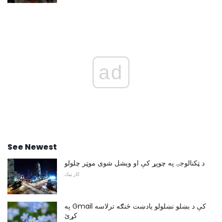
ad
See Newest
د ټکنالوجۍ په چوپړ کې او ویشل شوی موټر چلولو
کار ټیک
په Gmail کې د بښلو نښلولو یادښت څنګه ترلاسه
کړئ