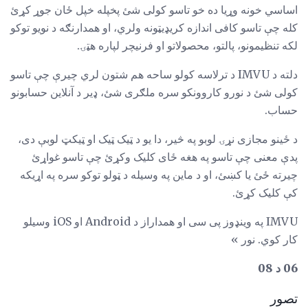
اساسي خونه وړیا ده خو تاسو کولی شئ پخپله خپل ځان جوړ کړئ
کله چې تاسو کافی اندازه کریډیټونه ولري، او همدارنګه د نویو توکو
لکه تنظیمونو، پالتو، محصولاتو او فرنيچر لپاره هټۍ.
دلته د IMVU د ترلاسه کولو ساحه هم شتون لري چیرې چې تاسو
کولی شئ د نورو کاروونکو سره ملګری شئ، ډیر د آنلاین حسابونو
حساب.
د ځینو مجازی نړۍ لوبو په څیر، دا یو د ټیک ټیک او ټیکټ لوبې دی،
پدې معنی چې تاسو په هغه ځای کلیک وکړئ چې تاسو غواړئ
چیرته ځئ یا کښئ، او د ماین په وسیله د ټولو توکو سره په اړیکه
کې کلیک کړئ.
IMVU په وینډوز پی سی او همداراز د Android او iOS وسیلو
کار کوي. نور »
06 د 08
تصور