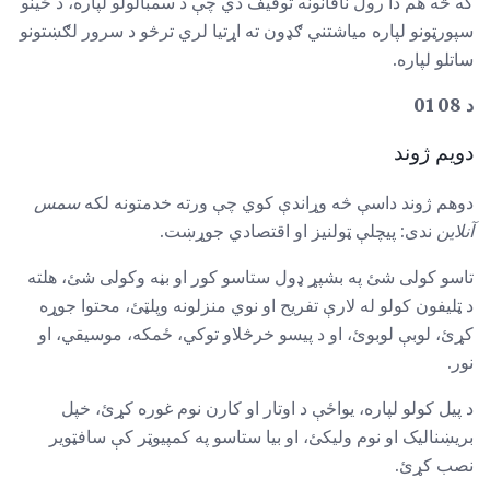
که څه هم دا رول ناقانونه توقیف دي چې د سمبالولو لپاره، د ځینو
سپورټونو لپاره میاشتني ګډون ته اړتیا لري ترڅو د سرور لګښتونو
ساتلو لپاره.
د 08 01
دویم ژوند
دوهم ژوند داسې څه وړاندې کوي چې ورته خدمتونه لکه
سمس
آنلاین
ندی: پیچلې ټولنیز او اقتصادي جوړښت.
تاسو کولی شئ په بشپړ ډول ستاسو کور او بڼه وکولی شئ، هلته
د ټلیفون کولو له لارې تفریح ​​او نوي منزلونه وپلټئ، محتوا جوړه
کړئ، لوبې لوبوئ، او د پیسو خرڅلاو توکي، ځمکه، موسیقي، او
نور.
د پیل کولو لپاره، یواځې د اوتار او کارن نوم غوره کړئ، خپل
بریښنالیک او نوم وليکئ، او بیا ستاسو په کمپیوټر کې سافټویر
نصب کړئ.