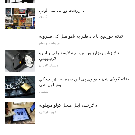
د ارزښت وړ پی سی لوبې
گیمنګ
څنګه جوړیږي یا یا د فلټر په یاهو میل کې فلټرونه
برېښلیک او پیغام
د لا زیاتو ریچارډ وړ بیټرۍ بڼه لاسته راوړلو لپاره
لارښوونې
ډیجیټل کامرون
څنګه کولای شئ د یو وی پی این سره په انټرنیټ کې
ونښلول شي
اندیښنې
د ګرځنده اپیل منحل کولو موډلونه
ګورت او لټون