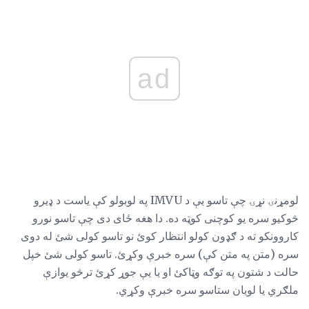
ad
لومړنۍ نړۍ چې تاسو یې د IMVU په لوبولو کې یاست د ډیرو
څوکیو سره یو کوچنی کوټه ده. دا هغه ځای دی چې تاسو نورو
کاروونکو ته د ګډون کولو انتظار کوئ نو تاسو کولی شئ له دوی
سره (متن په متن کې) سره خبرې وکړئ. تاسو کولی شئ خپل
حالت د شتون په توګه وټاکئ او یا یې جوړ کړئ ترڅو یوازې
ملګري یا لویان ستاسو سره خبرې وکړي.