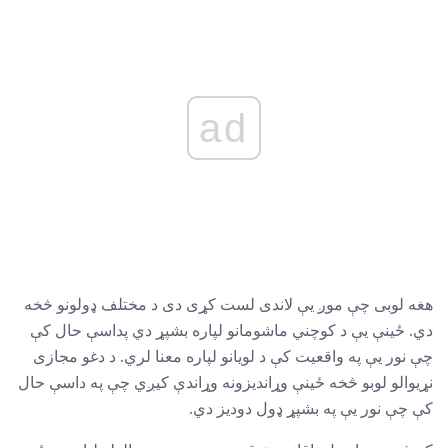
ad
هغه لوبی چې موږ یې لاندی لست کړی دی د مختلف ډولونو څخه
دي. ځینې ​​یې د کوچني ماشومانو لپاره بشپړ دي پداسې حال کې
چې نور یې په واقعیت کې د لویانو لپاره معنا لري. د دغو مجازی
نړیوالو لوبو څخه ځینې وړاندیزونه وړاندې کیږي چې په داسې حال
کې چې نور یې په بشپړ ډول دوديز دي.