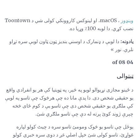
وینډوز
، macOS، او لینوکس کاروونکي کولی شي د Toontown
نصب کړي. دا لوبه 100٪ وړيا ده.
یادونه:
دا لوبې د ډنمارک د اوسني بندیز ټون ټاون لوبې سره تړاو
نلري. نور »
04 of 08
ټیټوالی
د ځینو مجازی نړیوالو لوبو په څیر، په ټویتیا کې هر یو انفرادي واقع
یو حقیقي شخص دی. دا پدې مانا ده چې هرڅوک چې تاسو په لوبې
کې ملګری یو حقیقي شخص دی چې تاسو یې د کوم ځای څخه
چېرې ژوند کوئ پرته له دې چې تاسو ملګري شئ.
یوځل چې تاسو یو څوک ومومئ تاسو سره د چیٹ کولو لپاره
غواړئ، تاسو کولی شئ خپل اصلي غږ د دوی سره خبرې کولو