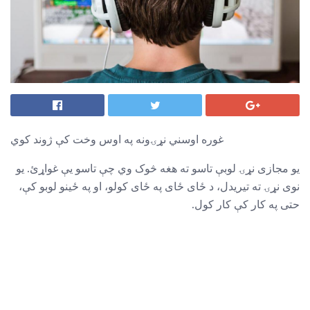
غوره اوسني نړۍونه په اوس وخت کې ژوند کوي
یو مجازی نړۍ لوبې تاسو ته هغه څوک وي چې تاسو یې غواړئ. یو
نوی نړۍ ته تیریدل، د ځای ځای په ځای کولو، او په ځینو لوبو کې،
حتی په کار کې کار کول.