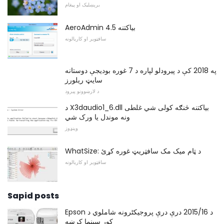
برېښلیک او پیغام
AeroAdmin 4.5 بیاکتنه
سافټویر او کاریالونه
په 2018 کې د پیرودلو لپاره د 7 غوره بودیجې دوستانه
سایټ ریلورز
د لارښوونو پیرود
د X3daudio1_6.dll بیاکتنه څنګه کولی شي غلطی
ونه موندل یا ورک شي
وینډوز
WhatSize: د ټام میک مک سافټریټ غوره کړئ
سافټویر او کاریالونه
Sapid posts
Epson د 2015/16 درې درې پروجیکٹرونه شاملوي د
کور سینما کرښه