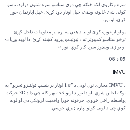
سره وکاروي لکه څنګه چې دوی ستاسو سره شتون درلود. تاسو
کولی شئ ځایونه وپلټئ، خپل اوتار دود کړئ، خپل اپارتمان جوړ
کړئ، او نور.
یو اوتار غوره کړئ او بیا د هغې په اړه لږ معلومات داخل کړئ
ترڅو ستاسو کمپیوټر ته د ټیوټینټ پیرود کښته کړئ. دا لوبه وړیا ده
او یوازې وینډوز سره کار کوي. نور »
05 د 08
IMVU
د IMVU مجازی نړۍ لوبې د "# 1 اوتار پر بنسټ ټولنیزو تجربو" په
توګه اعالن شوې، او دا نور د اوبو څخه بهر کله چې دا د 3D حرکت
پواسطه راځي ځړوي. حرفونه خورا واقعیت لرونکي دي او لوبه
کوي چې د لوبې کولو لپاره ډیرې خوښې.