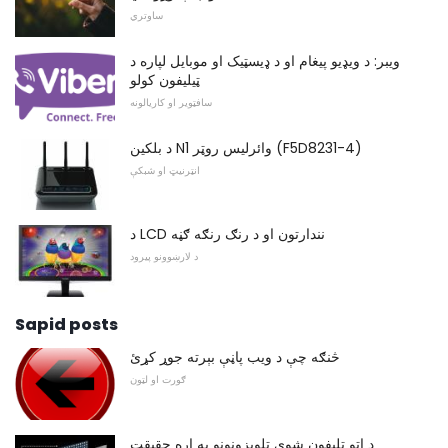
ساوتري
ویبر: د ویډیو پیغام او د ډیسټیک او موبایل لپاره د
ټیلیفون کولو
سافټویر او کاریالونه
د بلکین N1 وائرلیس روټر (F5D8231-4)
انټرنیټ او شبکې
د LCD نندارتون او د رنګ رنګه ګڼه
د لارښوونو پیرود
Sapid posts
څنګه چې د ویب پاڼې بېرته جوړ کړئ
ګورت او لټون
د اتو ټلیفون شوي ټلویزونونو په اړه حقیقت