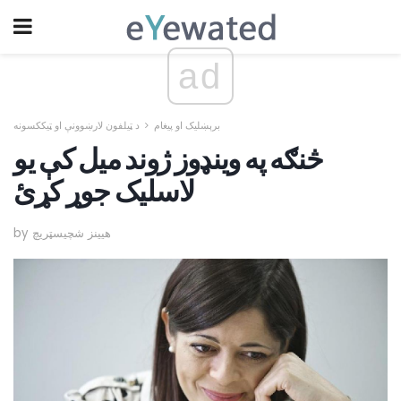
ad
برېښلیک او پیغام
د ټیلفون لارښوونې او ټیککسونه
څنګه په وینډوز ژوند میل کې یو
لاسلیک جوړ کړئ
by هیینز شچیسټریچ