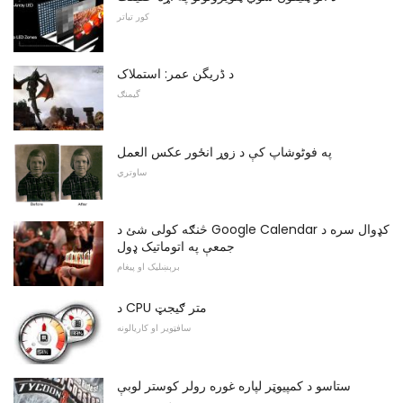
کور تیاتر
د ڈریگن عمر: استملاک
گیمنګ
په فوٹوشاپ کې د زوړ انځور عکس العمل
ساوتري
څنګه کولی شئ د Google Calendar کډوال سره د
جمعې په اتوماتیک ډول
برېښلیک او پیغام
د CPU متر ګیجټ
سافټویر او کاریالونه
ستاسو د کمپیوټر لپاره غوره رولر کوستر لوبې