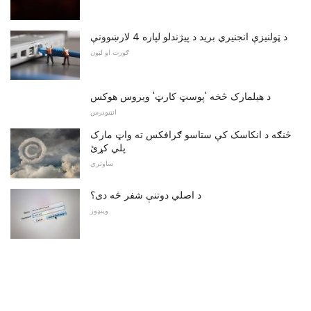
د ټولنیزې انجنیري برید د پیژندلو لپاره 4 لارښوونې
ګورت او لټون
د هیلمارک څخه 'پوسټ کارټ' ویروس هوکس
انټیویرس
څنګه د انکاسک کې ستاسو ګرافکس ته واټ مارک
پلي کړئ
ساوتري
د اصلي دوتنې شفر څه دی؟
وینډوز