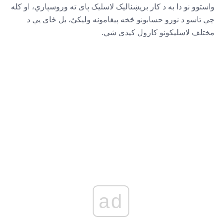
واستوو نو دا به د کار بریښناليک لاسلیک پای ته وروسپاري، او کله
چې تاسو د نورو حسابونو څخه پیغامونه ولیکئ، بل ځای یې د
مختلف لاسلیکونو کارول کیدی شي.
ad