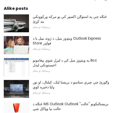
Alike posts
څنګه چې په استوګن اکسټر کې یو مرکه ورکوونکي
بند کړئ
برېښلیک او پیغام
وینډوز میل، د ژوند میل یا د Outlook Express
Store فولډر
برېښلیک او پیغام
په وینډوز میل کې د لیږل شوي پیغامونو Bcc
اخیستونکي لیدل
برېښلیک او پیغام
وګورئ چې چیرې ستاسو د بریښنا لیک، کیلنال، او نور
ډاټا ذخیره کوي
برېښلیک او پیغام
څنګه د MS Outlook Outlook برېښناليکونو "حالت"
حالت بیا وټاکل شي