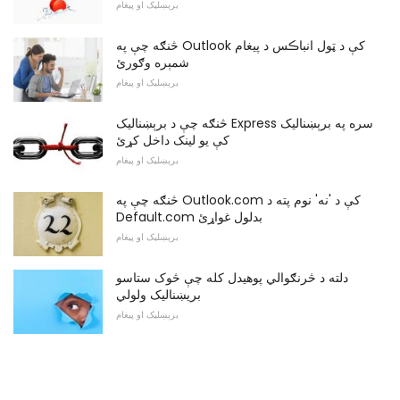
برېښلیک او پیغام
څنګه چې په Outlook کې د ټول انباڪس د پیغام
شمېره وګورئ
برېښلیک او پیغام
څنګه چې د برېښناليک Express سره په برېښنالیک
کې یو لینک داخل کړئ
برېښلیک او پیغام
څنګه چې په Outlook.com کې د 'نه' نوم پته د
Default.com بدلول غواړئ
برېښلیک او پیغام
دلته د څرنګوالي پوهیدل کله چې څوک ستاسو
بریښناليک ولولي
برېښلیک او پیغام