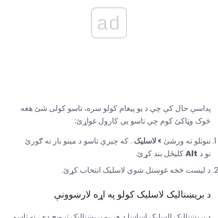
ad
پداسې حال کې چې د یو پیغام کولو سره، تاسو کولی شئ هغه
څوک وټاکئ کوم چې تاسو یې کارول غواړئ:
ننوتلو ته ورشئ
> لاسلیک
. که چیرې تاسو د مینو بار نه ګورئ
نو د
Alt
کليځل بند کړئ.
د لیست څخه غوښتل شوي لاسلیک انتخاب کړئ.
د بریښنالیک لاسلیک کولو په اړه لارښوونې
د بریښناليک السلیک اساسا د هر یو بریښناليک ترویج دی، نو تاسو