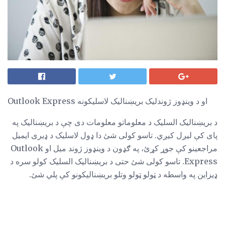
Outlook Express او د وینډوز ژوندلیک بریښنالیک لاسلیکونه
د بریښناليک السلیک د معلوماتو معلومات دی چې د بریښناليک په
پای کې لیږل کیږي. تاسو کولی شئ دا ډول لاسلیک د ډیری ایمیل
مراجعینو کې جوړ کړئ، په ګډون د وینډوز ژوند میل او Outlook
Express. تاسو کولی شئ حتی د بریښناليک السلیک کولو سره د
ډیزاین په واسطه د ټولو ټولو وتلو بریښناليکونو کې پلي شئ.