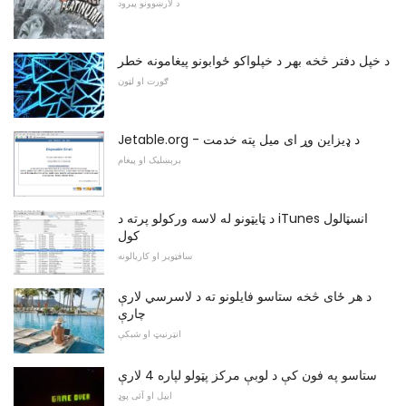
د لارښوونو پیرود
د خپل دفتر څخه بهر د خپلواکو ځوابونو پیغامونه خطر
ګورت او لټون
Jetable.org - د ډیزاین وړ ای میل پته خدمت
برېښلیک او پیغام
د ټایټونو له لاسه ورکولو پرته د iTunes انسټالول
کول
سافټویر او کاریالونه
د هر ځای څخه ستاسو فایلونو ته د لاسرسي لارې
چارې
انټرنیټ او شبکې
ستاسو په فون کې د لوبې مرکز پټولو لپاره 4 لارې
ایپل او آئی پوډ