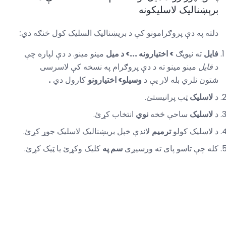
برېښناليک لاسلیکونه
دلته په دې پروګرامونو کې د بریښناليک السلیک کول څنګه دي:
فایل
ته نیویګ
> اختیارونه ...> د میل
مینو مینو. د دې لپاره چې
د
فایل
مینو مینو ته د دې پروګرام په نسخه کې لاسرسی
شتون نلري بله لار یې د
وسیلو> اختیارونو
کارول دي
.
د
لاسلیک
ټب پرانیستئ.
د
لاسلیک
ساحې څخه
نوي
انتخاب کړئ.
د لاسلیک کولو
ترمیم
لاندې خپل بریښناليک لاسلیک جوړ کړئ.
کله چې تاسو پای ته ورسیږی
سم په
کلیک وکړئ یا ټیک کړئ.