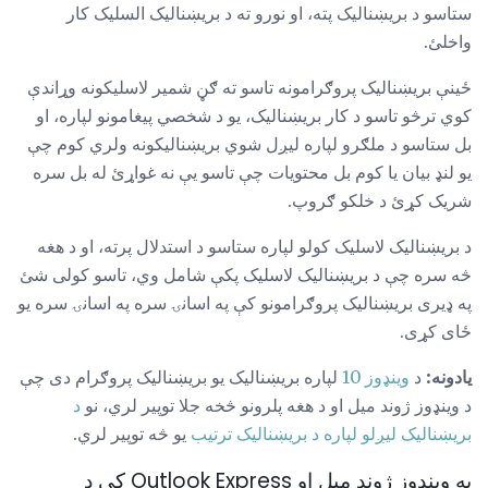
ستاسو د بریښنالیک پته، او نورو ته د بریښناليک السلیک کار
واخلئ.
ځینې ​​بریښنالیک پروګرامونه تاسو ته ګڼ شمیر لاسلیکونه وړاندې
کوي ترڅو تاسو د کار بریښنالیک، یو د شخصي پیغامونو لپاره، او
بل ستاسو د ملګرو لپاره لیږل شوي بریښنالیکونه ولري کوم چې
یو لنډ بیان یا کوم بل محتويات چې تاسو یې نه غواړئ له بل سره
شریک کړئ د خلکو ګروپ.
د بریښنالیک لاسلیک کولو لپاره ستاسو د استدلال پرته، او د هغه
څه سره چې د بریښنالیک لاسلیک پکې شامل وي، تاسو کولی شئ
په ډیری بریښنالیک پروګرامونو کې په اسانۍ سره په اسانۍ سره یو
ځای کړی.
یادونه:
د
وینډوز 10
لپاره بریښنالیک یو بریښناليک پروګرام دی چې
د وینډوز ژوند میل او د هغه پلرونو څخه جلا توپیر لري، نو
د
بریښنالیک لیږلو لپاره د بریښنالیک ترتیب
یو څه توپیر لري.
په وینډوز ژوند میل او Outlook Express کې د