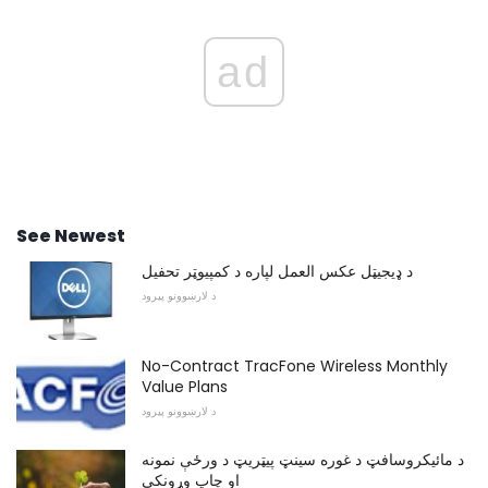
ad
See Newest
د ډیجیټل عکس العمل لپاره د کمپیوټر تحفیل
د لارښوونو پیرود
No-Contract TracFone Wireless Monthly
Value Plans
د لارښوونو پیرود
د مائیکروسافټ د غوره سینټ پیټریټ د ورځې نمونه
او چاپ وړونکي