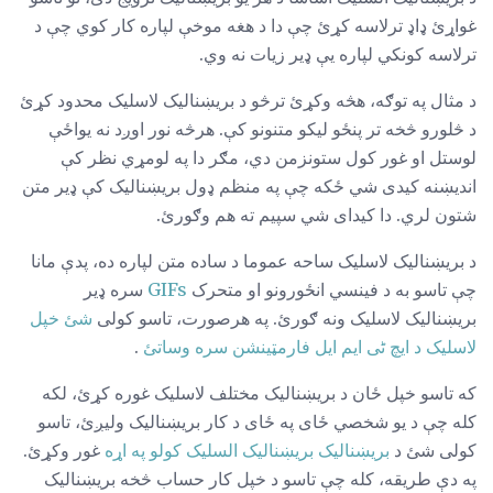
غواړئ ډاډ ترلاسه کړئ چې دا د هغه موخې لپاره کار کوي چې د
ترلاسه کونکي لپاره یې ډیر زیات نه وي.
د مثال په توګه، هڅه وکړئ ترڅو د بریښناليک لاسلیک محدود کړئ
د څلورو څخه تر پنځو لیکو متنونو کې. هرڅه نور اوږد نه یواځې
لوستل او غور کول ستونزمن دي، مګر دا په لومړي نظر کې
اندیښنه کیدی شي ځکه چې په منظم ډول بریښنالیک کې ډیر متن
شتون لري. دا کیدای شي سپیم ته هم وګورئ.
د بریښنالیک لاسلیک ساحه عموما د ساده متن لپاره ده، پدې مانا
چې تاسو به د فینسي انځورونو او متحرک
GIFs
سره ډیر
بریښناليک لاسلیک ونه ګورئ. په هرصورت، تاسو کولی
شئ خپل
لاسلیک د ایچ ٹی ایم ایل فارمټینشن سره وساتئ
.
که تاسو خپل ځان د بریښناليک مختلف لاسلیک غوره کړئ، لکه
کله چې د یو شخصي ځای په ځای د کار بریښنالیک ولیږئ، تاسو
کولی شئ د
بریښنالیک بریښنالیک السلیک کولو په اړه
غور وکړئ.
په دې طریقه، کله چې تاسو د خپل کار حساب څخه بریښناليک