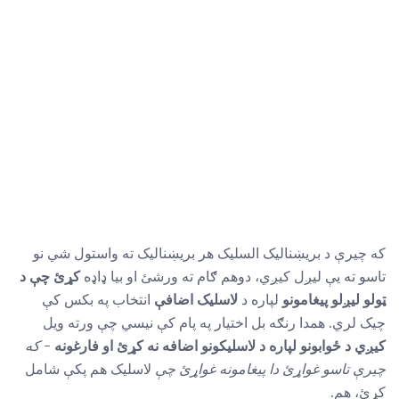
که چیرې د بریښناليک السلیک هر بریښناليک ته واستول شي نو
تاسو ته یې لیږل کیږي، دوهم ګام ته ورشئ او بیا ډاډه
کړئ چې د
ټولو لیږلو پیغامونو
لپاره د
لاسلیک اضافې
انتخاب په بکس کې
چیک لري. همدا رنګه بل اختیار په پام کې نیسي چې ورته ویل
کیږي د ځوابونو لپاره د لاسلیکونو اضافه نه کړئ او فارغونه
-
که
چیرې تاسو غواړئ دا پیغامونه غواړئ چې
لاسلیک هم پکې شامل
کړئ، هم.