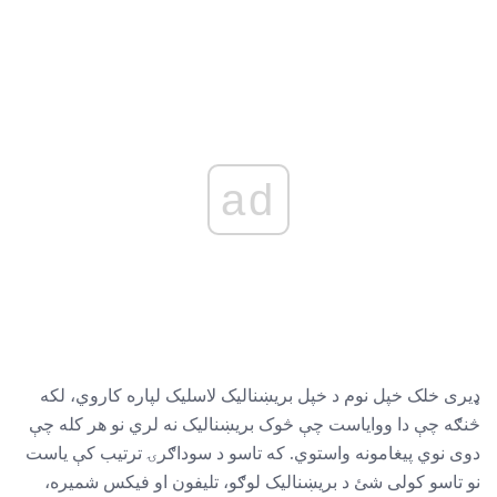
ad
ډیری خلک خپل نوم د خپل بریښنالیک لاسلیک لپاره کاروي، لکه
څنګه چې دا ووایاست چې څوک بریښنالیک نه لري نو هر کله چې
دوی نوي پیغامونه واستوي. که تاسو د سوداګرۍ ترتیب کې یاست
نو تاسو کولی شئ د بریښنالیک لوګو، تلیفون او فیکس شمیره،