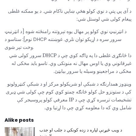
د آی پي پتې د نوي کولو هڅې ښايي ناکام شي. د یو ممکنه غلطی
پیغام کولی شي لوستل شي:
د انټرنیټ نوي کولو پر مهال یوه تېروتنه رامنځته شوه [د انټرنیټ
نوم]: ستاسو د DHCP سرور سره د اړیکو توان نلري. غوښتنه
وخت تېر شوی.
دا ځانګړی غلطی دا په ډاګه کوي چې د DHCP سرور کولی شي
غیرقانوني وي یا اوس مهال نه منونکی وي. تاسو باید مخکی له
مخکی د مراجعینو وسیله یا سرور بیابټئ.
وینډوز همدارنګه د شبکې او شریکولو مرکز او د شبکې کنټرولونو
کې د ستونزو حل کولو څانګه چمتو کوي کوم چې کولی شي ډیری
تشخیصات ترسره کړي چې د IP معرفي کولو پروسیجر کې
شامل وي که دا معلومه کړي چې دا اړتیا وي.
Alike posts
د ویب څیړنې لپاره د زده کونکي د جلب او جذب
لارښود