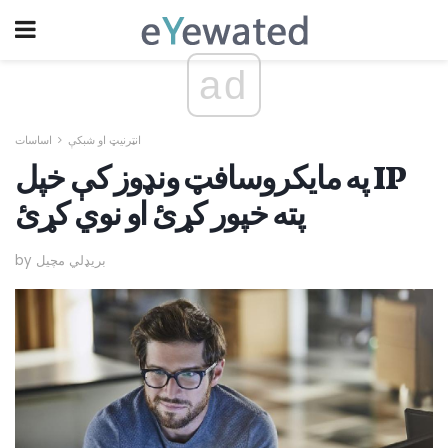
ad
انټرنیټ او شبکې
اساسات
په مایکروسافټ ونډوز کې خپل IP
پته خپور کړئ او نوي کړئ
by بریډلي مچیل