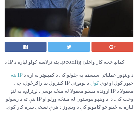
د IP پته ترلاسه کولو لپاره د ipconfig کمانډ څخه کار واخلئ
د وینډوز عملیاتي سیسټم په چلولو کې د کمپیوټر په اړه د
IP پته
خپور کول او نوي
کول
د لومړني IP کنټرول بیا راګرځول، چې
معمولا د IP اړونده مسلو معمولا له منځه یوسي، لږترلږه په لنډ
وخت کې. دا د وینډو پیوستون له مینځه وړلو او IP پتې ته د رسولو
لپاره په ځینو څو ګامونو کې د وینډوز د هرې نسخې سره کار کوي.