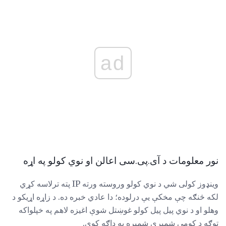
ad
نور معلومات د آی.پی.سی اعالن او نوي کولو په اړه
وینډوز کولی شي د نوي کولو وروسته ورته IP پته ترلاسه کړي
لکه څنګه چې مخکې یې درلوده؛ دا عادي خبره ده. د زاړه اړیکو د
وهلو او د نوي پیل پیل کولو غوښتل شوې اغیزه لاهم په خپلواکه
توګه د کومې شمیرې شمېره په ډاګه کوي.