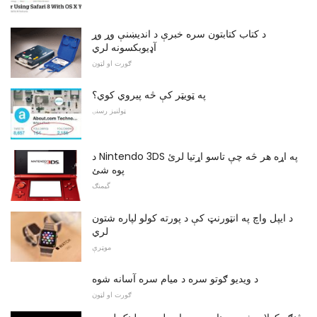
د کتاب کتابتون سره خبرې د اندیښنې وړ وړ
آډیوبکسونه لري
ګورت او لټون
په ټویټر کې څه پیروي کوي؟
ټولنیز رسنۍ
د Nintendo 3DS په اړه هر څه چې تاسو اړتیا لرئ
پوه شئ
گیمنګ
د ایپل واچ په انټورنټ کې د پورته کولو لپاره شتون
لري
موټرې
د ویدیو ګوتو سره د میام سره آسانه شوه
ګورت او لټون