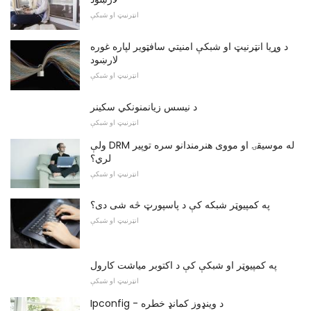
انټرنیټ او شبکې
د وړیا انټرنیټ او شبکې امنیتي سافټویر لپاره غوره
لارښود
انټرنیټ او شبکې
د نیسس زیانمنونکي سکینر
انټرنیټ او شبکې
ولې DRM له موسیقۍ او مووی هنرمندانو سره توپیر
لري؟
انټرنیټ او شبکې
په کمپیوټر شبکه کې د پاسپورټ څه شی دی؟
انټرنیټ او شبکې
په کمپیوټر او شبکې کې د اکتوبر میاشت کارول
انټرنیټ او شبکې
Ipconfig - د وینډوز کمانډ خطره