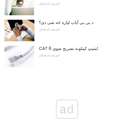
انټرنیټ او شبکې
د بی بی آیاب لپاره څه شی دی؟
انټرنیټ او شبکې
CAT 6 ایتنیټ کیبلونه تشریح شوي
انټرنیټ او شبکې
ad