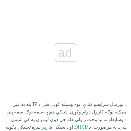
ad
د نورمال شرایطو لاندې، یوه وسیله کولی شي د IP پته په غیر
ممکنه توګه کارول دوام وکړي. شبکې هم په سمه توګه سمه پتې
د وسایطو ته بیا وخت راولي کله چې دوی لومړی په کې شامل
شي. په هرصورت، د
DHCP
او د شبکې
هارډر
سره تخنیکي ډکونه