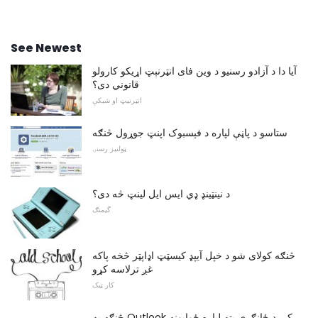
See Newest
آیا دا د آزادو رسنیو د وین فای انټرنېټ اړیکو کارولو
قانوني دی؟
انټرنیټ او شبکې
ستاسو د پاڼې لپاره د فېسبوک اپنټ جوړول څنګه
ټولنیز رسنۍ
د نینټینډ ډي ایس ایل لینټ څه دی؟
گیمنګ
څنګه کولای شو د خپل آیپډ کیسټټ اډاپټر څخه پاکه
غږ ترلاسه کړو
کار ټیک
څنګه په Outlook کې د ځانګړي پته لپاره ځوابونه