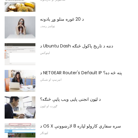
د 20 غوره منلو وړ یادونه
ټولنیز رسنۍ
د Ubuntu Dash دننه د تاریخ پاکول څنګه
لینوکس
د NETGEAR Router's Default IP پته څه ده؟
انټرنیټ او شبکې
د لټون انجنی پاڼی ویب پاڼې څنګه؟
ګورت او لټون
د OS X سره سفاري کارولو لپاره 8 لارښوونې
لټونګر