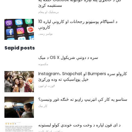
مستقیمه کړئ
برېښلیک او پیغام
10 د انسټاګام پوسټونو رجحانات او کارونې لپاره
کارونې
ټولنیز رسنۍ
Sapid posts
د میک OS X سره د دوتنې شریکول
مکسونه
Instagram، Snapchat او Bumpers کارولو سره
خپل پوډاسیکټ ته وده ورکړئ
ګورت او لټون
ستاسو په کار کې انټرنیټ راډیو ته څنګه غوږ ونیسئ؟
کار ټیک
د ای فون لپاره د وخت وخت خوندي کولو لیستونه
سافټویر او کاریالونه