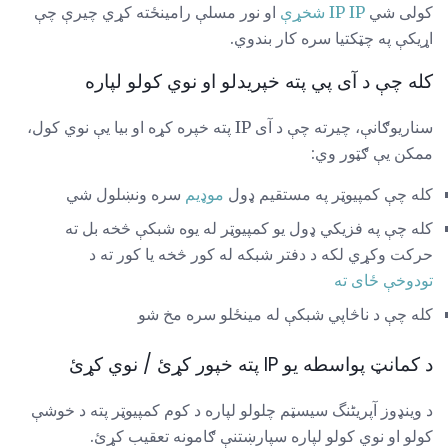
کولی شي
IP IP شخړې
او نور مسلې رامینځته کړي چیرې چې
اړیکې په چټکتیا سره کار بندوي.
کله چې د آی پي پته خپریدلو او نوي کولو لپاره
سناریوګانې، چیرته چې د آی IP پته خپره کړه او بیا یې نوي کول،
ممکن یې ګټور وي:
کله چې کمپیوټر په مستقیم ډول
موډیم
سره ونښلول شي
کله چې په فزيکي ډول يو کمپيوټر له يوه شبکې څخه بل ته
حرکت وکړي لکه د دفتر شبکه له کور څخه يا کور ته د
تودوخې ځاى ته
کله چې د ناڅاپي شبکې له مینځلو سره مخ شو
د کمانټ پواسطه یو IP پته خپور کړئ / نوي کړئ
د وینډوز آپریٹنگ سیسټم چلولو لپاره د کوم کمپیوټر پته د خوشې
کولو او نوي کولو لپاره سپارښتنې ګامونه تعقیب کړئ.