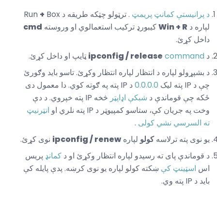
د پرانیستې کمانټ پریمټ
. ترټولو چټکه طریقه د Run
Box
+
لپاره د
Win + R
کیبورډ ترکیب استعمالوي او وروسته
cmd
داخل کړئ.
د
command
ipconfig / release
ټایپ او داخل کړئ.
د بشپړولو لپاره د انتظار لپاره انتظار وکړئ. تاسو باید وګورئ
چې د IP پته لیک
0.0.0.0
د IP پته په ګوته کوي. دا معمول دی
ځکه چې قوماندې د
شبکې اډاپټر
څخه IP پته خپروي. د دې
وخت په جریان کې، ستاسو کمپیوټر د IP پته نلري او
انټرنیټ
ته السرسي نشي کولی
.
یو نوی پته ترلاسه
کولو
لپاره
ipconfig / renew
نوی کړئ.
د قوماندې پای ته رسیدو لپاره انتظار وکړئ او د
کمانډ
پریس
اس
اسټینټ کې
ښکته کولو لپاره یو نوی کرښه. پدې پایله کې
باید د IP پته وي.