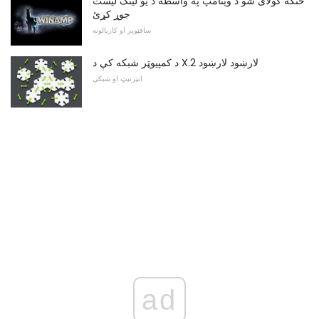
څنګه کولای شو د وینامپ په واسطه د یو لینک لیست
جوړ کړئ
سافټویر او کاریالونه
د کمپیوټر شبکه کې د X.2 لارښود لارښود
انټرنیټ او شبکې
ad