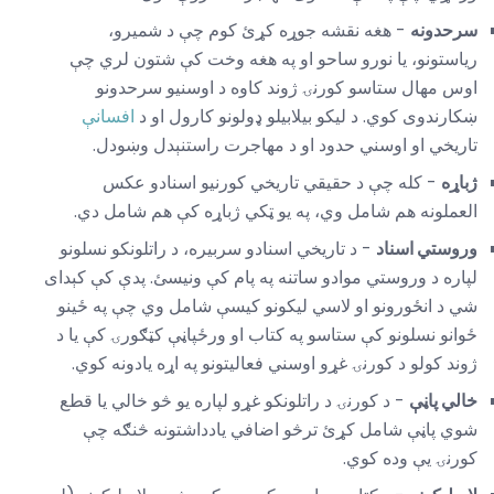
سرحدونه
- هغه نقشه جوړه کړئ کوم چې د شمیرو،
ریاستونو، یا نورو ساحو او په هغه وخت کې شتون لري چې
اوس مهال ستاسو کورنۍ ژوند کاوه د اوسنیو سرحدونو
ښکارندوی کوي. د لیکو بیلابیلو ډولونو کارول او د
افسانې
تاریخي او اوسني حدود او د مهاجرت راستنېدل وښودل.
ژباړه
- کله چې د حقیقي تاریخي کورنیو اسنادو عکس
العملونه هم شامل وي، په یو ټکي ژباړه کې هم شامل دي.
وروستي اسناد
- د تاریخي اسنادو سربیره، د راتلونکو نسلونو
لپاره د وروستي موادو ساتنه په پام کې ونیسئ. پدې کې کېدای
شي د انځورونو او لاسي لیکونو کیسې شامل وي چې په ځینو
ځوانو نسلونو کې ستاسو په کتاب او ورځپاڼې کټګورۍ کې یا د
ژوند کولو د کورنۍ غړو اوسني فعالیتونو په اړه یادونه کوي.
خالي پاڼې
- د کورنۍ د راتلونکو غړو لپاره یو څو خالي یا قطع
شوي پاڼې شامل کړئ ترڅو اضافي یادداشتونه څنګه چې
کورنۍ یې وده کوي.