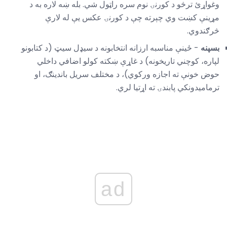
وغواړئ ترڅو د کورنۍ نوم سره راټول شي. بله ښه لاره به د
مړینې کښت وي چېرته چې د کورنۍ عکس یې له لارې
څرګندوي.
بسپنه
- ځینې مناسبه ارزانه انتخابونه د سیډل سیټ (د کتابونو
لپاره، کوچني تاریخونه) د غاړې ښکته کولو اضافي داخلي
حوض خونې ته اجازه ورکوي)، د مختلف سریل باندینګ، او
ترمامیدونکي پابندۍ ته اړتیا لري.
ad