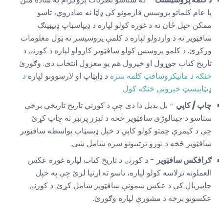
یا عام کلماتو پروسس فارمونو کې ډاټا نه صادروي، تاسو
ممکن خپل ځان ته د غوره کولو لپاره د ډیپاسټاپ ډیپټینګ
سافټویر ته د واردولو لپاره د کلمې پروسیسر ته ټول معلومات
ورکړئ. د کلمو پروسس کولو سافټویر کارولو لپاره د کورنۍ د
تاریخ کتاب جوړول او خپرول هم یو معزول انتخاب دی. وګورئ
څنګه د مائیکروسافټ کلمه سره
د ډایټاپ او لارښوونو لپاره
د
ډیټاپیسټ خپرونې څنګه کول
چاپ / کاپي
- بل بدیل دا دی چې د کورني تاریخ تاریخي برخې
ستاسو د جینالوژی سافټویر څخه د لیزر پرنټر ته چاپ کړئ
چې د کیمرې چمتو کولو کاپي د خپل ډیسټاپ پواسطه سافټویر
سافټویر څخه د نورو ترتیبونو سره شامل شي.
ګرافکس سافټویر
- د کورنۍ د تاریخ کتاب لپاره غوره عکس
العملونه ترلاسه کولو لپاره، تاسو ته اړتیا لرئ چې په خپل
چاپیریال کې د عکس سمونې سافټویر شامل کړئ. د کورنۍ
عکسونو برخه د مشورې لپاره وګورئ.