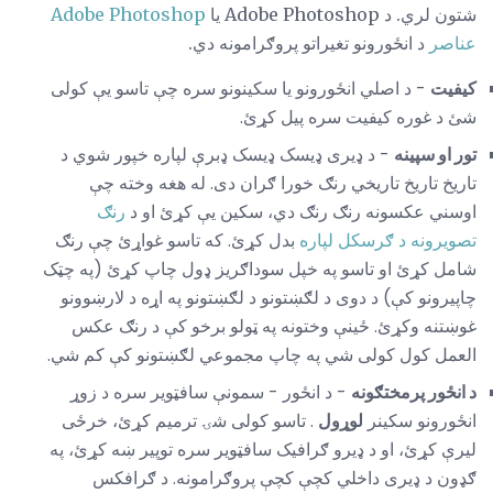
شتون لري. د Adobe Photoshop یا
Adobe Photoshop
عناصر
د انځورونو تغیراتو پروګرامونه دي.
کیفیت
- د اصلي انځورونو یا سکینونو سره چې تاسو یې کولی
شئ د غوره کیفیت سره پیل کړئ.
تور او سپینه
- د ډیری ډیسک ډیسک ډبرې لپاره خپور شوي د
تاریخ تاریخ تاریخي رنګ خورا ګران دی. له هغه وخته چې
اوسني عکسونه رنګ رنګ دي، سکین یې کړئ او د
رنګ
تصویرونه د ګرسکل لپاره
بدل کړئ. که تاسو غواړئ چې رنګ
شامل کړئ او تاسو په خپل سوداګریز ډول چاپ کړئ (په چټک
چاپیرونو کې) د دوی د لګښتونو د لګښتونو په اړه د لارښوونو
غوښتنه وکړئ. ځینې ​​وختونه په ټولو برخو کې د رنګ عکس
العمل کول کولی شي په چاپ مجموعي لګښتونو کې کم شي.
د انځور پرمختګونه
- د انځور - سمونې سافټویر سره د زوړ
انځورونو سکینر
لوړول
. تاسو کولی شۍ ترمیم کړئ، خرځی
لیرې کړئ، او د ډیرو ګرافیک سافټویر سره توپیر ښه کړئ، په
ګډون د ډیری داخلي کچې کچې پروګرامونه. د ګرافکس