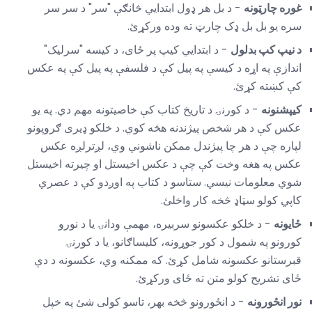
غوره چارټونه
- د بل هر ډول ابتدايي څانګې "سر" د سر سر
سره یو بل بل ډک چارټ ته وده ورکړئ.
د نیپ کپ بدلول
- د ابتدايي کیپ پر ځای، د کیسه "سرلیک"
اندازې په اړه د کیسې په پیل کې د فلسفې په پیل کې په عکس
کې کښته کړئ.
کیپشنونه
- د کورنۍ د تاریخ کتاب کې خاصیتونه مهم دي. په یو
عکس کې د هر شخص پیژندنه هڅه کوي. د خلکو ډیری ګروپونو
لپاره چې د هر چا پیژندل ممکن ناشوني وي، لږترلږه عکس
عکس په هغه وخت کې چې د عکس اخیستل او چیرته اخیستل
شوي معلومات نیسي. ستاسو د کتاب په اوږدو کې د عصري
کاپي کولو سټاډ څخه کار واخلئ.
ځایونه
- د خلکو عکسونو سربیره، مهمې ودانۍ یا د نورو
کورونو په شمول د کور جوړونه، کلیساګانو، یا د کورنۍ
قبرستانو عکسونه شامل کړئ. که ممکنه وي، عکسونه د دې
ځای تشریح کولو متن ته ځای ورکړئ.
نور انځورونه
- د انځورونو څخه بهر، تاسو کولی شئ په خپل