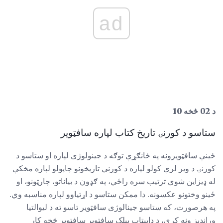
ad
د 02 څخه 10
ستاسو د کورنۍ تاریخ کتاب لپاره سافټویر
ځینې ​​سافټویرونه په ځانګړې توګه د جینولوژی لپاره او ستاسو د
کورنۍ د ویر لرې کولو لپاره د کورني تاریخونو چاپولو لپاره مخکې
له ډیزاین شوي ترتیب سره راځي، په ګډون د بیاناتو، چارټونو، او
ځینو وختونو عکسونه. دا ممکن ستاسو د اړتیاوو لپاره مناسبه وي.
په هرصورت، که ستاسو جینالوژی سافټویر تاسو ته د لیوالتیا
وړاندیز ونه کړي، د ډایپټاپ پبلک سافټویر سافټویر څخه کار