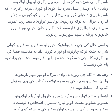
تاسو کوالی شئ د یو ګډ نسل سره پیل وکړئ او ټول اولادونه
وښایئ یا د اوسني نسل سره پیل کړئ او کورنۍ بیرته راګرځئ. که
تاسو غواړئ د خپلې کورنۍ تاریخ لپاره د راتلونکو کورني ماډلانو
لپاره د حوالې په توګه ودریږئ، نو تاسو غواړئ د معیاري، عموما
منل شوي جینالوژی فارمونو څخه کار واخلئ. ځینې ​​نور د نورو
ځایونو په پرتله د سپم سپړیتوب زیاتوي.
پداسې حال کې چې د جینولوژیک خپرولو سافټویر سافټویر کولی
شي په چټکه توګه چارټونه او نور د کورنۍ ډاټا په مناسبه فضا کې
بڼه کړي، کله چې د سکرت څخه ډاټا بڼه فارمټونه دغه تجهیزات په
پام کې ونیسئ:
رضایت
- کله چې زیږیدنه، واده، مرګ، او نور مهم تاریخونه
ولرئ، ستاسو په بڼه کې په سمه توګه په کتاب کې وي. په ټول
کتاب کې تسلط مهم دی.
اشغالونه
- د ګولیو سره / د شمیرو کارول او / یا د اولادونو
نسلونو نسلونو لیست کولو لپاره شمیرل. اشخاص د لوست د
ساتلو په وخت کې د لوست توان ساتلو کې مرسته کوي کله