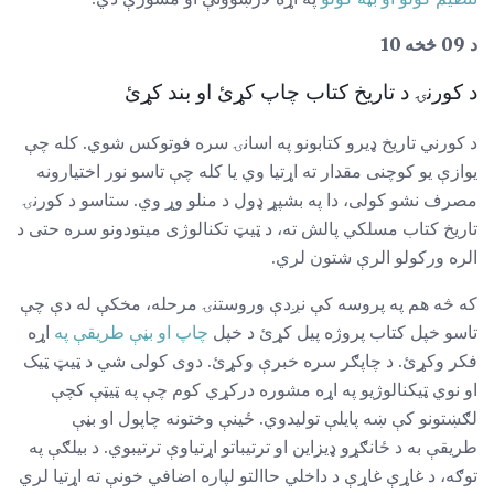
د 09 څخه 10
د کورنۍ د تاریخ کتاب چاپ کړئ او بند کړئ
د کورني تاریخ ډیرو کتابونو په اسانۍ سره فوتوکس شوي. کله چې
یوازې یو کوچنی مقدار ته اړتیا وي یا کله چې تاسو نور اختیارونه
مصرف نشو کولی، دا په بشپړ ډول د منلو وړ وي. ستاسو د کورنۍ
تاریخ کتاب مسلکي پالش ته، د ټیټ تکنالوژی میتودونو سره حتی د
الره ورکولو الرې شتون لري.
که څه هم په پروسه کې نږدې وروستنۍ مرحله، مخکې له دې چې
تاسو خپل کتاب پروژه پیل کړئ د خپل
چاپ او بڼې طریقې په
اړه
فکر وکړئ. د چاپګر سره خبرې وکړئ. دوی کولی شي د ټیټ ټیک
او نوي ټیکنالوژیو په اړه مشوره درکړي کوم چې په ټیټې کچې
لګښتونو کې ښه پایلې تولیدوي. ځینې ​​وختونه چاپول او بڼې
طریقې به د ځانګړو ډیزاین او ترتیباتو اړتیاوې ترتیبوي. د بیلګې په
توګه، د غاړې غاړې د داخلي حاالتو لپاره اضافي خونې ته اړتیا لري