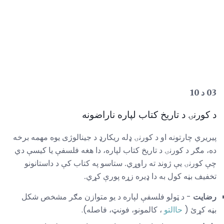
03 د 10
د کورنۍ د تاریخ کتاب لپاره ناراضونه
پیریري چارتونه او د کورنۍ ډله ریکارډ د جینالوژی یوه مهمه برخه
ده، مګر د کورنۍ د تاریخ کتاب لپاره، دا هغه فلسفې یا کیسې دي
چې کورنۍ یې ژوند ته راوړي. ستاسو په کتاب کې د داستانونو
تخفیف بڼه کول به دا ډیره زړه پورې کړي.
رضایت
- د ټولو فلسفې لپاره د یو متوازن مګر مشخص شکل
بڼه کړئ (
حاالتو
، کالمونو، فونټ، فاصله).