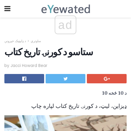
ad
ساوتري
د ډایپټیک خپرونې
ستاسو د کورنۍ تاریخ کتاب
by Jacci Howard Bear
د 10 څخه 10
ډیزاین، لیټ، د کورنۍ تاریخ کتاب لپاره چاپ