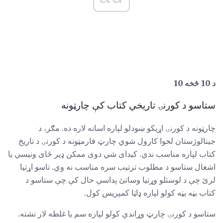
د 10 څخه 10
ستاسو د کورنۍ تاریخي کتاب کې چارټونه
چارټونه د کورنۍ اړیکو ښودلو لپاره اسانه لاره ده. مګر، د
جینالوژستان لخوا کارول شوي چارټ فارمټونه د کورنۍ د تاریخ
کتاب لپاره مناسب ندي. کیدای شي دوی ممکن ډیر ځای ونیسي یا
اشغال ستاسو د مطلوب ترتیب سره مناسب نه وي. تاسو اړتیا
لرئ چې د لوستلو وړتیا وساتئ پداسې حال کې چې ستاسو د
کتاب بڼه بڼه کولو لپاره ډاټا کمپریس کول.
ستاسو د کورنۍ چارټ وړاندې کولو لپاره سم یا غلطه لار نشته.