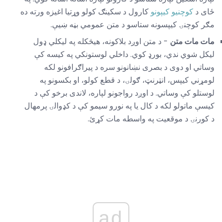
ځای د
کوچنیو کیپونو
کارول د سکینګ کولو وړتیا اغیزه ورته ده
مګر کوچنۍ کیپسونه ستاسو د متن عمومي بڼه ښیې.
مات مات متن
- د متن اوږد بلاکونه، هیڅکله په لیکلي ډول
لیکل شوي ندي، بورډ کوي. داخلي لوستونکي په کیسه کې
وساتي او دوی د بصری نښانونو سره د پیراګرافونو لکه
لومړني کیپس، انټرنټ، ګولۍ، د قطع کولو، او بکسونو په
لوستلو کې وساتي. د اوږد رواجونو لپاره، لاندی برخو کې د
کیسې ماتولو لکه د کال یا په نورو سیمو کې د کډوالۍ پرمهال
د کورنۍ د موقعیت په واسطه مات کړئ.
ad