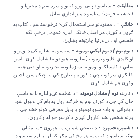
مطابقت
- ستاسو د پاتې نورو کتابونو سره سم د محتوياتو
(حاشیه، فونټ) ستاسو د میز اندازې ساتل.
څانګې
- د محتویاتو میز استعمال کړئ ترڅو ستاسو د کتاب په
ګډون د کورنۍ هر اصلي څانګې لپاره عمومي برخې لکه
فلسفې او د زړورتیا چارټونه وښایئ.
د نوم نوم / د نوم لیکنې نومونه
- ستاسو په اشاره کې د نومونو
او کلیدي ځایونو نومونه (ښارونه، هیوادونه) شامل کړئ. تاسو
ښايي د کلیساګانو نومونه، سازمانونه، تجارتونه، او حتی هغه
ځانګړي سړکونه چې د کورنۍ په تاریخ کې په چټکۍ سره اشاره
وکړئ هم شامل کړئ.
د نارینه
نوم / متبادل نومونه
- د ښځینه غړو لپاره یا په داسې
حال کې چې د کورنۍ نوم په څرګند ډول په پام کې ونیول شو،
د پخوانی او واده شوو نومونو یا بدیل معرفي کولو څخه چې د
ورته شخص لخوا کارول کیږي د کرښو حواله وکاروئ.
د شمېره شمېره
- د صفحې شمېره مه هېروئ - په مثالي
توګه ستاسو د کتاب په هر مخ کې مګر که لږ تر لږه ستاسو د