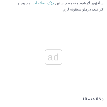
سافټویر لارښود مقدمه چاسنین
چټک اصلاحات
او د پیچلو
ګرافیک درملو سبقونه لري.
ad
د 06 څخه 10