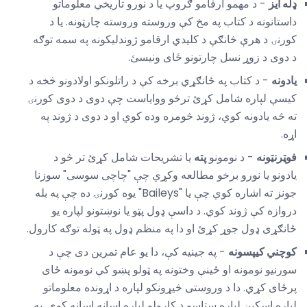
ډله ایز
- د مهمو ارقامو ګروپ یا د نورو تاریخي معلوماتو
داستانونه د کتاب په مخ کې وروسته وروسته چارټونه. یا د
کورنۍ د هرې څانګې د کلیدي ارقامو ژوندلیکونه په سمه توګه
د دوی د زوړ نسل چارتونو ځای ونیسئ.
یادونه
- د کتاب په ځانګړي برخه کې د راتلونکو اولادونو څخه د
کیسې لپاره شامل کړئ ترڅو ووایاست چې دوی د دوی کورنۍ
ته څه یادونه کوي، ژوند څومره وده کوي او د دوی د ژوند په
اړه.
فوټرنټونه
- د نومونو
پته
یا تشریحات شامل کړئ تر څو د
یادونو یا نورو برخو مطالعه وکړي چې "چاچی سوسی" سوزنا
جونز ته اشاره کوي چې یا "Baileys" یوه کورنۍ ده چې په بله
دروازه کې ژوند کوي. د داسې ډول پټو یا نوښتونو لپاره یو
ځانګړی ډول جوړ کړئ او دا په منظم ډول په ټوله توګه کارول.
کوچني کیپسونه
- په جینیه کې، دا یو عام تمرین دی چې د
سورنیو نومونه او ځینې وختونه په ټولو پښو کې نومونه ځای
پرځای کړي. دا د وروستی څیړونکو لپاره د اړونده معلوماتو
لپاره اسکین لپاره ستاسو د کارولو لپاره اسانه اسانه کوي. په