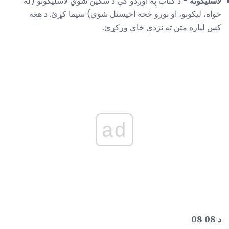
لاسلیکونه
- د کتاب په اوږدو کې د سکین شوي لاسلیکونو (له
خواه، لیکونو، او نورو څخه اخیستل شوي) سپما کړئ. د هغه
کس لپاره متن ته نژدې ځای ورکړئ.
ad
د 08 08