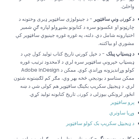
واخلئ.
د کورنۍ ونې سافټویر
- د جینولوژی سافټویر ډیری وختونه د
چارټونو او عکسونو سره د کتابونو بشپړولو لپاره ګڼ شمیر
اختیارونه شامل دي. دلته، په غوره غوره جینیوي سافټویر کې
مشورې او بیاکتنه.
د ډیسټاپ پبلک
- د خپل کورني تاریخ کتاب تولید کول چې د
ډیسټاپ خپرونې سافټویر سره لري د لامحدود ترتیب غوره
کولو وړاندیزونه وړاندې کوي. ممکن د Adobe InDesign
ممکن ستاسو د بودیجې څخه بهر وي، مګر کم لګښتونه شتون
لري. د ډیجیټل سکریپ بکینګ سافټویر هم کولی شي د ښه
انځور لرونکي بیوزلی د کورنۍ تاریخ کتابونه تولید کړي.
پرو سافټویر
وړیا ساوتري
د ډیجیټل سکریپ بک کولو سافټویر
د کلمه پروسيسنگ
- که ستاسو نظریات پروګرام په ساده متن