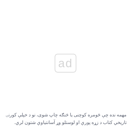
ad
مهمه نده چې څومره کوچنی یا څنګه چاپ شوی، نو د خپلې کورنۍ
تاریخي کتاب د زړه پورې او لوستلو وړ آسانتیاوې شتون لري.