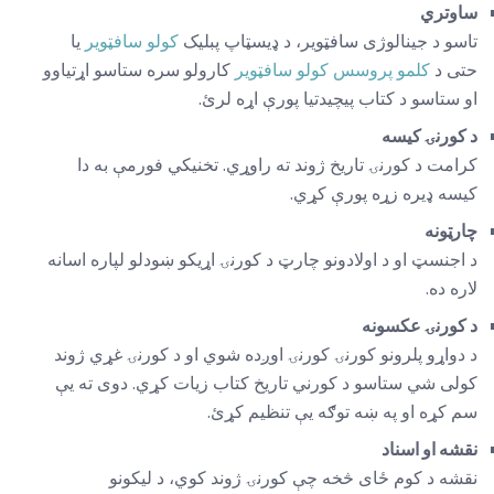
ساوتري
تاسو د جینالوژی سافټویر، د ډیسټاپ پبلیک
کولو سافټویر
یا
حتی د
کلمو پروسس کولو سافټویر
کارولو سره ستاسو اړتیاوو
او ستاسو د کتاب پیچیدتیا پورې اړه لرئ.
د کورنۍ کیسه
کرامت د کورنۍ تاریخ ژوند ته راوړي. تخنیکي فورمې به دا
کیسه ډیره زړه پورې کړي.
چارټونه
د اجنسټ او د اولادونو چارټ د کورنۍ اړیکو ښودلو لپاره اسانه
لاره ده.
د کورنۍ عکسونه
د دواړو پلرونو کورنۍ کورنۍ اوږده شوي او د کورنۍ غړي ژوند
کولی شي ستاسو د کورني تاریخ کتاب زیات کړي. دوی ته یې
سم کړه او په ښه توګه یې تنظیم کړئ.
نقشه او اسناد
نقشه د کوم ځای څخه چې کورنۍ ژوند کوي، د لیکونو