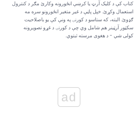
کتاب کې د کلیک آرټ یا کرښې انځورونه وکارئ مګر د کنترول
استعمال وکړئ. خپل پاڼې د غیر متغیر انځورونو سره مه
ګډوئ. البته، که ستاسو د کورنۍ په ونې کې یو باصلاحیت
سکټور آرټینر هم شامل وي چې د کورنۍ د غړو تصویرونه
کولی شي - د هغوی مرسته ثبتوي.
ad