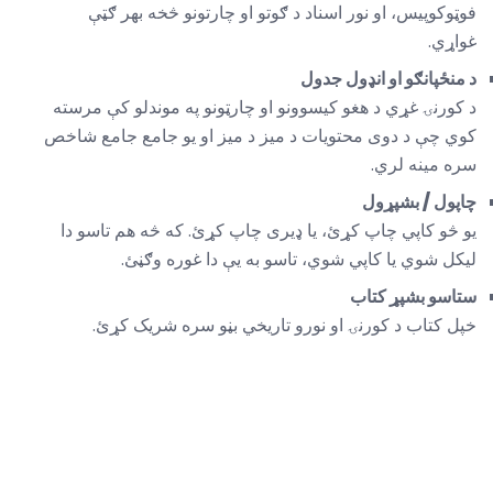
فوټوکوپیس، او نور اسناد د ګوتو او چارتونو څخه بهر ګټې
غواړي.
د منځپانګو او انډول جدول
د کورنۍ غړي د هغو کیسوونو او چارټونو په موندلو کې مرسته
کوي چې د دوی محتويات د میز د میز او یو جامع جامع شاخص
سره مینه لري.
چاپول / بشپړول
یو څو کاپي چاپ کړئ، یا ډیری چاپ کړئ. که څه هم تاسو دا
لیکل شوي یا کاپي شوي، تاسو به یې دا غوره وګڼئ.
ستاسو بشپړ کتاب
خپل کتاب د کورنۍ او نورو تاریخي بڼو سره شریک کړئ.