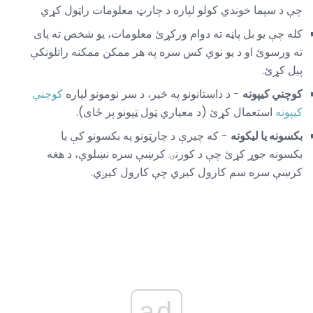
چې د سپما خوندي کولو لپاره د چارټ معلومات راټول کړي
کله چې یو بل پاڼه ته دوام ورکړئ معلومات، یو شخص ته پای
ته ورسوئ او د یو نوي کس سره په هر ممکن ممکنه راتلونکې
پیل کړئ.
کوچني کیپونه
- د داستانونو په څیر، د سر نومونو لپاره
کوچني
کیپونه
استعمال کړئ (د معیاري ټول ټپونو پر ځای).
بکسونه یا لیکونه
- که چیرې د چارټونو په بکسونو کې یا
بکسونه جوړ کړئ چې د کورنۍ کرښې سره نښلوي، د هغه
کرښې سره سم کارول کیږي چې کارول کیږي.
ad