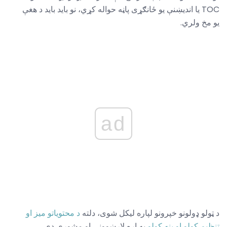
TOC يا انديښنې يو ځانګړی پاڼه حواله کړي، نو بايد بايد د هغې
يو مخ ولري.
ad
د ټولو ډولونو خپرونو لپاره لیکل شوی، دلته
د محتویاتو میز او
تنظیم کولو او بڼه کولو
په اړه لارښوونې او مشورې دي.