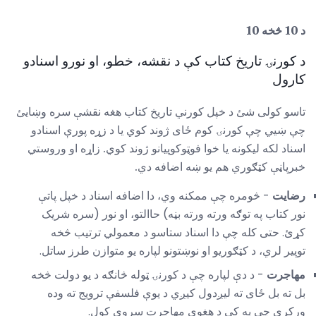
د 10 څخه 10
د کورنۍ تاریخ کتاب کې د نقشه، خطو، او نورو اسنادو
کارول
تاسو کولی شئ د خپل کورني تاریخ کتاب هغه نقشې سره وښایئ
چې ښیي چې کورنۍ کوم ځای ژوند کوي یا د زړه پورې اسنادو
اسناد لکه لیکونه یا خوا فوټوکوپیانو ژوند کوي. زاړه او وروستي
خبرپاڼې کټګوري هم یو ښه اضافه دي.
رضایت
- څومره چې ممکنه وي، دا اضافه اسناد د خپل پاتې
نور کتاب په توګه ورته ورته بڼه) حاالتو، او نور (سره شریک
کړئ. حتی کله چې دا اسناد ستاسو د معمولي ترتیب څخه
توپیر لري، د کټګوریو او نوښتونو لپاره یو متوازن طرز ساتل.
مهاجرت
- د دې لپاره چې د کورنۍ ټوله څانګه د یو دولت څخه
بل ته بل ځای ته لیږدول کیږي د یوې فلسفې ترویج ته وده
ورکړي چې په کې د هغوی مهاجرت سروې کول.