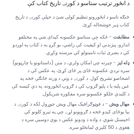
د انځور ترتیب ستاسو د کورنۍ تاریخ کتاب کې
څنګه تاسو د انځورونو تنظیم کولی شئ د خپلې کورنۍ د تاریخ
کتاب ډیر خوشحاله کړئ.
مطابقت
- ځکه چې ستاسو عکسونه کیدای شي په مختلفو
اندازو، پیژندنې او کیفیت کې راشي، یو گرډ به د کتاب په اوږدو
کې د بصری ثبات تامینولو کې مرسته وکړي.
ډله ایز
- چیرته چې امکان ولري، د متن (داستانونو یا چارټونو)
سره نږدې عکسونه ځای پر ځای کړئ، په عکس کې د
اشخاصو تشریح کول. د کورنۍ د ونې د ورته څانګې څخه په
عین پاڼه یا د پاڼو ګروپ کې د ګروپ انځورونه. په دې کیسه کې
د کلیدي خلکو عکسونو سره مفکوره شریکول.
مهال ویش
- د فوټوګرافیک مهال ویش جوړول لکه د کورنۍ د
بیا یوځای کیدو څخه د ګروپونو لړۍ چې په تیرو کلونو کې
اخیستل شوي. د واده د ودونو عکس د یوې دوسیې سره د
هغوی د 50 کلیزې لمانځلو سره.