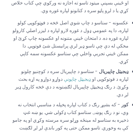
او ځینې بسپنې میتود تاسو ته اجازه نه ورکوي چې کتاب خلاص
کړي یا د لږو پاڼو سره د کتابونو لپاره غوره وي.
عکسونه - ستاسو د چاپ شوي اصل څخه د فوټوکوپی کولو
لپاره، دا په عمومي ډول د غوره لارو لپاره د لیزر اصلي کارولو
لپاره غوره ده. د امتحان ځینې متنونه او عکسونه چاپ کړئ او
مخکې له دې چې تاسو ډیر لرې پرانیستل شئ فوتوپي. دا
ممکن ځینې تجربې واخلي چې ستاسو عکسونه سمه کاپي
کړي.
ډیجیټل چاپیریال
- ستاسو د چاپیریال سره د کوچنیو چلونو
لپاره د فوتوکوپی او
ډیجیټل چاپونې
دواړو دواړو په اړه بحث
وکړئ. د رنګ ډیجیټل چاپیریال لګښتونه د دې څخه کارول ډیر
لږ دي.
کور
- که بشپړ رنګ د کتاب لپاره پخپله د مناسبې انتخاب نه
وي، نو د رنګ پوښۍ ستاسو کتاب ډکولی شي. یو ښه غټ
ذخیره به ستاسو له مینځه وړلو سره مرسته وکړي او په جامو
کې به وخوري. تاسو ممکن حتی په کور باندې لږ لږ لګښت