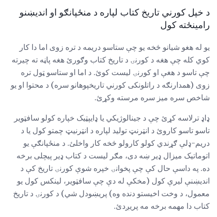
د خپل کورني تاریخ کتاب لپاره د منځپانګو او اندیښنو
رامینځته کول
یو له هغو شیانو څخه یو چې ستاسو دریمه د تره زوی اما دا کار
کوي کله چې هغه د کورنۍ د تاریخ کتاب وګورئ هغه پاڼه ته چیرته
چې تاسو د هغې او کورنۍ لیست کوئ. د اما او ستاسو ټول تره
زوى (همدارنګه د راتلونکی کورني تاریخپوهانو سره) د محتوا او یو
شاخص سره میز سره مرسته وکړئ.
ډاډ ترلاسه کړئ چې د جینالوژیکي یا ډایپټیک خپاره کولو سافټویر
تاسو تاسو کاروئ د انټرنټ تولید لپاره د انټرنیټ چمتو کول یا د
دریم-ډلې ګړندي کولو کارولو څخه کار واخلئ. د منځپانګې یو
اتوماتیک میزال ډیر ښه دی، مګر لیست د کتاب ډیر پیچلی برخه
ده. په داسې حال کې چې پخوانۍ خپره شوې کورنۍ تاریخ کې د
اندیښنې لیرې کول (مخکې له دې چې سافټویر، لینکس کول یو
معمول، د وخت اخیستو دنده وه) پریښودل شي) د کورنۍ د تاریخ
کتاب دا مهمه برخه مه پریږدئ.