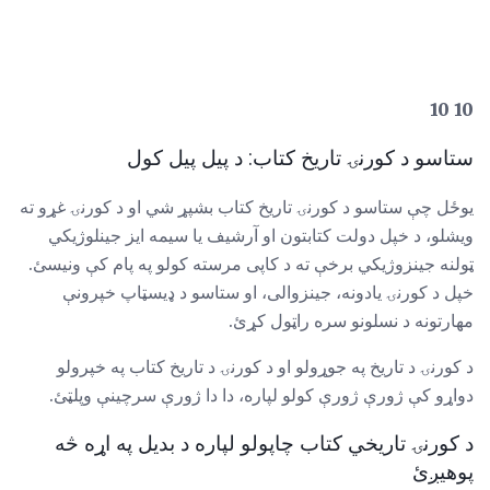
10 10
ستاسو د کورنۍ تاریخ کتاب: د پیل پیل کول
یوځل چې ستاسو د کورنۍ تاریخ کتاب بشپړ شي او د کورنۍ غړو ته
ویشلو، د خپل دولت کتابتون او آرشیف یا سیمه ایز جینلوژیکي
ټولنه جینزوژیکي برخې ته د کاپی مرسته کولو په پام کې ونیسئ.
خپل د کورنۍ یادونه، جینزوالی، او ستاسو د ډیسټاپ خپرونې
مهارتونه د نسلونو سره راټول کړئ.
د کورنۍ د تاریخ په جوړولو او د کورنۍ د تاریخ کتاب په خپرولو
دواړو کې ژورې ژورې کولو لپاره، دا دا ژورې سرچینې وپلټئ.
د کورنۍ تاریخي کتاب چاپولو لپاره د بدیل په اړه څه
پوهیږئ