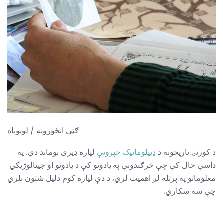
ګټي انځورونه / لوبوباه
د کورنۍ تاریخونه د
ډیپلوماتیک خپرونې
لپاره ډیری نوماند دي. په
داسې حال کې چې څرګندونې په یادونو کې د یادونو او جینالوژیکي
معلوماتو په پرتله لږ اهمیت لري، د دې لپاره کوم دلیل شتون نلري
چې ښه ښکاري.