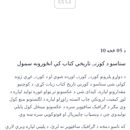
د 05 څخه 10
ستاسو د کورنۍ تاریخي کتاب کې انځورونه سمول
د دواړو پلرونو کورنۍ کورنۍ اوږده شوي او د کورنۍ غړي ژوند
کولی شي ستاسو د کورني تاریخ کتاب زیات کړي. د کوچنیو
مقدارونو لپاره، کیدای شي د عکسونو تر ټولو غوره تولید لپاره د
لوړ کیفیت لرونکي چاپ السته راوړلو لپاره د لګښتونو منع کول
وي مګر د ګرافیک سافټویر سره د عکسونو مینځل کول پایلې
تولیدوي چې د ډیسټاپ چاپیریال او فوتوکوپي سره ښه وي.
که تاسو دمخه د ګرافیک سافټویر نه لرئ، د پلټنې لپاره ډیرې لارې