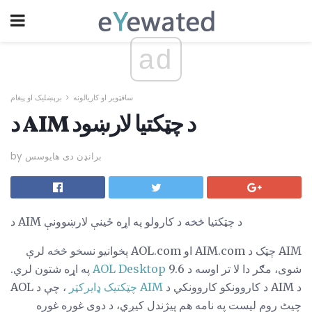
ad
سافټویر او کاریالونه
برېښلیک او پیغام
د AIM د چټکتیا لارښود
by برانډن دی هایوسس
د AIM د چټکتیا څخه د کارولو په اړه ځینې لارښوونې
AIM چټک د AIM.com او AOL.com پخوانیو نسخو څخه لرې
شوی، مګر دا لا تر اوسه د
AOL Desktop
9.6 په اړه شتون لري.
د AIM د کاروونکو کاروونکي د
AIM چټکتیک ډایرکټر
، چې د AOL
چیٹ روم لیست په نامه هم پیژندل کیږي، د دوی غوره غوره