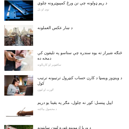
د ریم ډولونه چې نن ورځ کمپیوټرونه چلوي
نوی او بل
د ښار عکس العملونه
څنګه شیراز ته یوه سندره چې ستاسو په تلیفون کې
دمخه ده
سافټویر او کاریالونه
د وینډوز ویسټا د کارن حساب کنټرول ترتیبونه ترتیب
کول
ګورت او لټون
ایپل پینسل: کور نه چلول، مګر په یقینا یو دریم
د محصول بیاکتنه
د وړیا ازموینه غوره لټون سایټونه