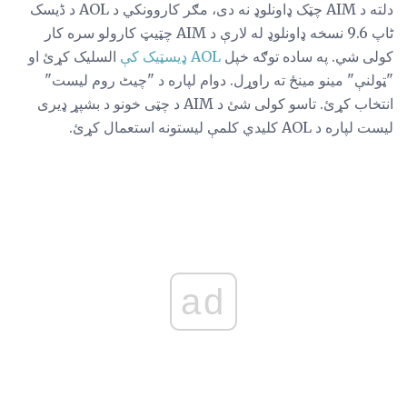
دلته د AIM چټک ډاونلوډ نه دی، مګر کاروونکي د AOL د ڈیسک
ٹاپ 9.6 نسخه ډاونلوډ له لارې د AIM چټیټ کارولو سره کار
کولی شي. په ساده توګه خپل
AOL ډیسټیک کې
السلیک کړئ او
"ټولنې" مینو مینځ ته راوړل. دوام لپاره د "چیٹ روم لیست"
انتخاب کړئ. تاسو کولی شئ د AIM د چټی خونو د بشپړ ډیری
لیست لپاره د AOL کلیدي کلمې لیستونه استعمال کړئ.
ad