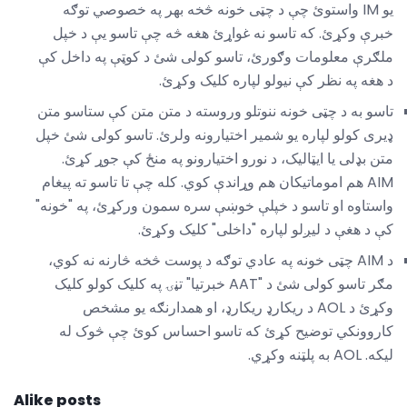
یو IM واستوئ چې د چټی خونه څخه بهر په خصوصي توګه
خبرې وکړئ. که تاسو نه غواړئ هغه څه چې تاسو یې د خپل
ملګرې معلومات وګورئ، تاسو کولی شئ د کوټې په داخل کې
د هغه په ​​نظر کې نیولو لپاره کلیک وکړئ.
تاسو به د چټی خونه ننوتلو وروسته د متن متن کې ستاسو متن
ډیری کولو لپاره یو شمیر اختیارونه ولرئ. تاسو کولی شئ خپل
متن بډلی یا ایټالیک، د نورو اختیارونو په منځ کې جوړ کړئ.
AIM هم اموماتیکان هم وړاندې کوي. کله چې تا تاسو ته پیغام
واستاوه او تاسو د خپلې خوښې سره سمون ورکړئ، په "خونه"
کې د هغې د لیږلو لپاره "داخلی" کلیک وکړئ.
د AIM چټی خونه په عادي توګه د پوست څخه څارنه نه کوي،
مګر تاسو کولی شئ د "AAT خبرتیا" تڼۍ په کلیک کولو کلیک
وکړئ د AOL د ریکارډ ریکارډ، او همدارنګه یو مشخص
کاروونکي توضیح کړئ که تاسو احساس کوئ چې څوک له
ليکه. AOL به پلټنه وکړي.
Alike posts