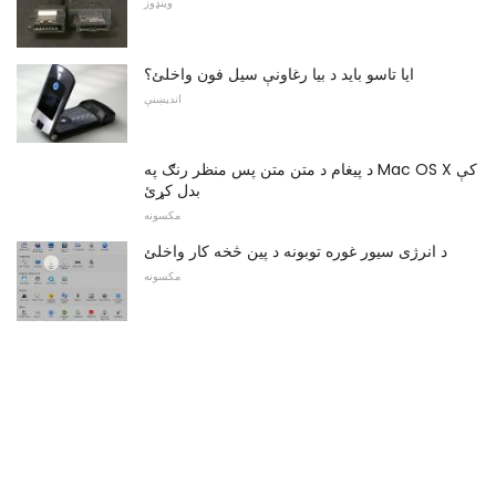
وینډوز
ایا تاسو باید د بیا رغاونې سیل فون واخلئ؟
اندیښنې
د پیغام د متن متن پس منظر رنګ په Mac OS X کې
بدل کړئ
مکسونه
د انرژی سیور غوره توبونه د پین څخه کار واخلئ
مکسونه