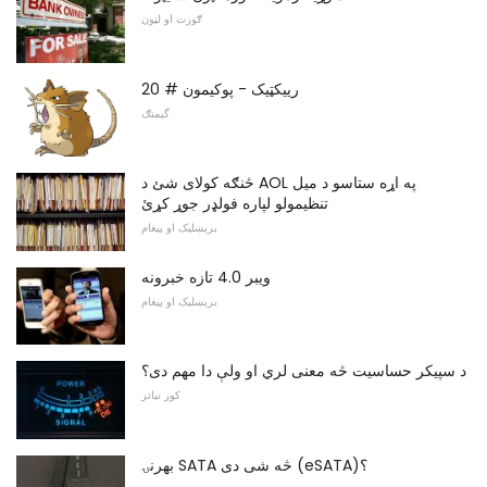
ګورت او لټون
رییکټیک - پوکیمون # 20
گیمنګ
څنګه کولای شئ د AOL په اړه ستاسو د میل
تنظیمولو لپاره فولډر جوړ کړئ
برېښلیک او پیغام
ویبر 4.0 تازه خبرونه
برېښلیک او پیغام
د سپیکر حساسیت څه معنی لري او ولې دا مهم دی؟
کور تیاتر
بهرنۍ SATA څه شی دی (eSATA)؟