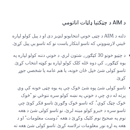
د AIM د چټکتیا ډاټات اناتومي
دلته د AIM د چټی خونې انتخابونو لنډیز دی او د پیل کولو لپاره
ځینې لارښوونې که تاسو ابتکار یاست نو که تاسو یې پیل کړئ.
د چټیو خونو 30 کټګورۍ شتون لري. د خونې دننه کولو لپاره په
یوه کټګورۍ کې دوه ځله کلک کولو لپاره یو کوټه انتخاب کړئ.
تاسو کولی شئ خپل ځان خونه، یا هم عامه یا شخصي جوړ
کړئ.
تاسو کولی شئ پوه شئ څوک چې په یوه چټی خونه کې وي
پرته له دې چې د خونې په نښه کولو سره ننوځي نو "څوک
څوک چټک کوي". که تاسو څوک وګورئ تاسو فکر کوئ چې
تاسو سره د خبرو کولو مینه لرئ، نو تاسو کولی شئ د هغه
نوم په صحیح نوم کلیک وکړئ د هغه "دوست معلومات" او د
هغه په ​​اړه نور معلومات ترلاسه کړئ. تاسو کولی شئ هغه ته