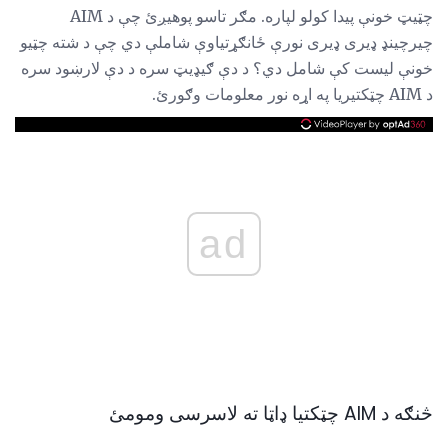
چټیټ خونې پیدا کولو لپاره. مګر تاسو پوهیږئ چې د AIM
چیرچینډ ډیری ډیری نورې ځانګړتیاوې شاملې دي چې د شته چټیو
خونې لیست کې شامل دي؟ د دې ګيډیټ سره د دې لارښود سره
د AIM چټکتیریا په اړه نور معلومات وګورئ.
ad
څنګه د AIM چټکتیا ډاټا ته لاسرسی ومومئ