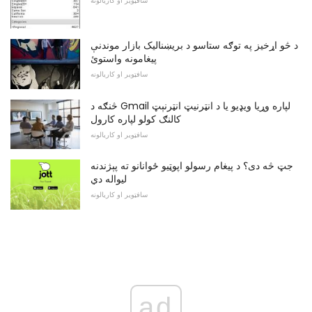
سافټویر او کاریالونه
د څو اړخیز په توګه ستاسو د بریښنالیک بازار موندنې
پیغامونه واستوئ
سافټویر او کاریالونه
څنګه د Gmail لپاره وړیا ویډیو یا د انټرنيټ انټرنېټ
کالنګ کولو لپاره کارول
سافټویر او کاریالونه
جټ څه دی؟ د پیغام رسولو اپوټیو ځوانانو ته پېژندنه
لیواله دي
سافټویر او کاریالونه
ad