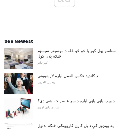
See Newest
ستاسو ټول کور یا څو څو ځله د موسیقۍ سیسټم
څنګه پلان کول
کور تیاتر
د کاندید عکس العمل لپاره لارښوونې
ډیجیټل کامرون
د ویب پاڼې پاڼې لپاره د سر عنصر څه شی دی؟
ویب ډیزاین او ډیو
په وینډوز کې د بل کارن کاروونکي څنګه بدلول