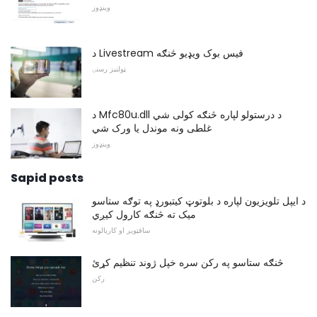
وینډوز
د Livestream فیس بوک ویډیو څنګه
ټولنیز رسنۍ
د Mfc80u.dll د درستولو لپاره څنګه کولی شي
غلطی ونه موندل یا ورک شي
وینډوز
Sapid posts
د ایپل تلویزیون لپاره د بلوتوټ کیتبورډ په توګه ستاسو
میک ته څنګه کارول کیږي
سافټویر او کاریالونه
څنګه ستاسو په رکن سره خپل ژوند تنظیم کړئ
رکن