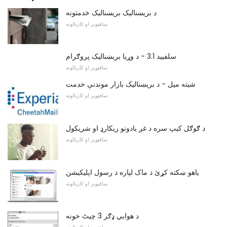
د بریښناليک بریښنالیک خدمتونه
سافټویر او کاریالونه
سلفیید 3.1 - د وړیا بریښناليک پروګرام
سافټویر او کاریالونه
شیته میل - د بریښنالیک بازار موندنې خدمت
سافټویر او کاریالونه
د ګوګل کیپ سره د غږ یادونو ریکارډ او شریکول
سافټویر او کاریالونه
یاهو ښکته کړئ د ماک لپاره د رسول اپلیکیشن
سافټویر او کاریالونه
د هوایي ډګر 3 چیٹ خونه