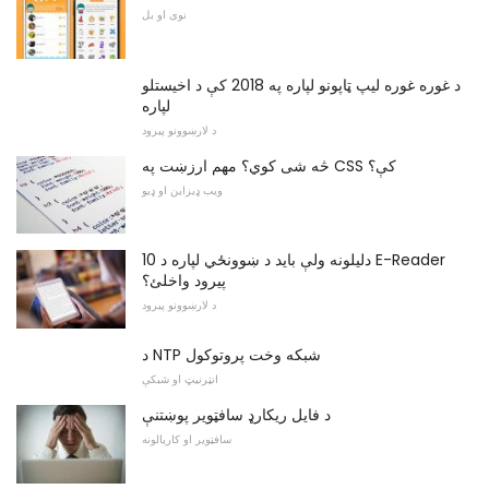
نوی او بل
د غوره غوره لیپ ټاپونو لپاره په 2018 کې د اخیستلو
لپاره
د لارښوونو پیرود
څه شی کوي؟ مهم ارزښت په CSS کې؟
ویب ډیزاین او ډیو
10 دلیلونه ولې باید د ښوونځي لپاره د E-Reader
پیرود واخلئ؟
د لارښوونو پیرود
د NTP شبکه وخت پروتوکول
انټرنیټ او شبکې
د فایل ریکارډ سافټویر پوښتنې
سافټویر او کاریالونه