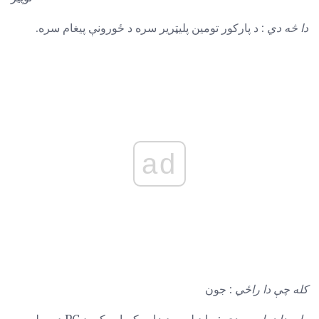
دا څه دي
: د پارکور تومین پلیټریر سره د ځورونې پیغام سره.
ad
کله چې دا راځي
: جون
ولې دا د پام وړ دی
: ما د لوبې ډیزاین کمپاین کې د PC ډیمو لوبه