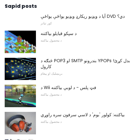
Sapid posts
آیا د ویډیو ریکارډ ویډیو یواځې یواځې DVD دي؟
کور تیاتر
د سپکو قبايلو بیاکتنه
د محصول بیاکتنه
څنګه د POP3 او SMTP بندرونو YPOPs بدل کړئ!
کارول
برېښلیک او پیغام
د Wii فټ پلس - د لوبې بیاکتنه
د محصول بیاکتنه
بیاکتنه: کولور 'بوم' د لاسي سرفون سره راوړي
د محصول بیاکتنه