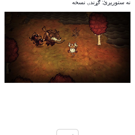
نه ستوریږئ: ګړندۍ نسخه