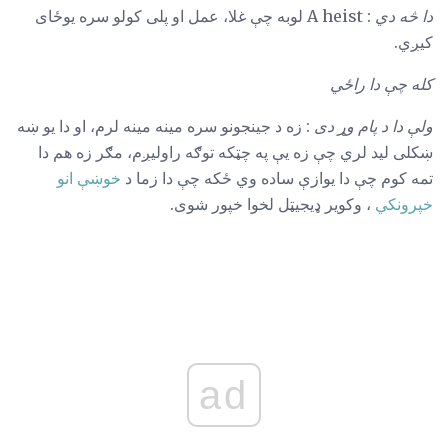
دا څه دي
: A heist لوبه چې غلا، عمل او پلی کولو سره یوځای
کیږي.
کله چې دا راځي
ولې دا د پام وړ دی
: زه د جینجونو سره مینه مینه لرم، او دا یو ښه
ښکلی لید لري چې زه یې په چټکه توګه راولیږم، مګر زه هم دا
تمه کوم چې دا یوازې ساده وي ځکه چې دا زما د
خوښې انو
خپرونکي
، وکویر ډیجیټل لخوا خپور شوی.
ad