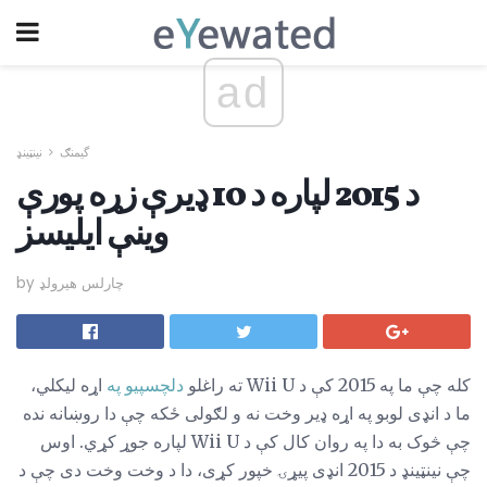
ad
گیمنګ
نینټینډ
د 2015 لپاره د 10 ډیرې زړه پورې
وینې ایلیسز
by چارلس هیرولډ
کله چې ما په 2015 کې د Wii U ته راغلو
دلچسپیو په
اړه لیکلي،
ما د انډی لوبو په اړه ډیر وخت نه و لګولی ځکه چې دا روښانه نده
چې څوک به دا په روان کال کې د Wii U لپاره جوړ کړي. اوس
چې نینټینډ د 2015 انډی پیړۍ خپور کړی، دا د وخت وخت دی چې د