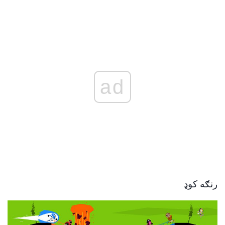
ad
رنګه کوډ