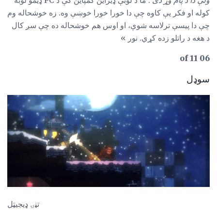
کوله او فکر یې کاوه چې دا خورا خورا خوښې وه. زه خوشحاله وم
چې دا پیسې ترلاسه شوې، او اوس هم خوشحاله ده چې سږ کال
د هغه د راتلو زده کړي. نور »
06 of 11
سوډل
تڼۍ ډیجیټل