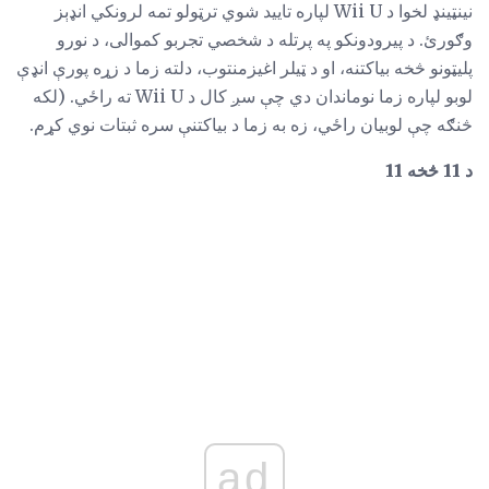
نینټینډ لخوا د Wii U لپاره تایید شوي ترټولو تمه لرونکي انډېز
وګورئ. د پیرودونکو په پرتله د شخصي تجربو کموالی، د نورو
پلیټونو څخه بیاکتنه، او د ټیلر اغیزمنتوب، دلته زما د زړه پورې انډې
لوبو لپاره زما نوماندان دي چې سږ کال د Wii U ته راځي. (لکه
څنګه چې لوبیان راځي، زه به زما د بیاکتنې سره ثبتات نوي کړم.
د 11 څخه 11
ad