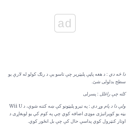
ad
دا څه دي
: د هغه پاڼې پلیټریر چې تاسو یې د رنګ کولو له لارې یو
سطح بدلولی شئ.
کله چې راغلل
: پسرلی
ولې دا د پام وړ دی
: په تیرو پلیټونو کې ښه کتنه شوې، د Wii U
بڼه یو کوپراتیژی موډی اضافه کوي چې په کوم کې یو لوبغاړی د
اوتار کنټرول کوي پداسې حال کې چې بل انځور کوي.