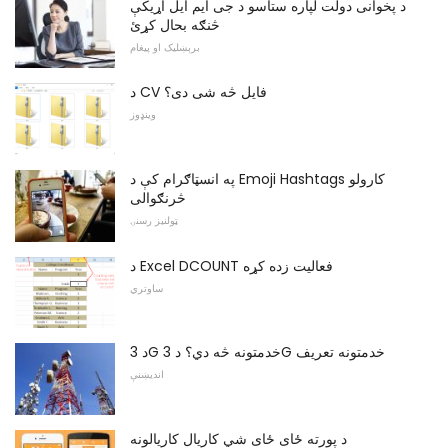
د پخوانی دولت لپاره ستاسو د جی ایم ایل اړیکې
څنګه بحال کړئ
برېښلیک او پیغام
د CV فایل څه شی دی؟
وینډوز
په انسټاګرام کې د Emoji Hashtags کارولو
څرنګوالی
ټولنیز رسنۍ
د Excel DCOUNT فعالیت زده کړه
ساوتري
د 3G خدمتونه څه دي؟ د 3G خدمتونه تعریف
اندیښنې
د پورته ځای ځای شي کاریال کاریالونه