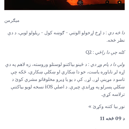
میګرمن
دا څه دي
: د اړخ اړخولو الوتنې - ګوښه کول - ریلولو لوبې، د دې
نظر څخه.
کله چې دا راځي
: Q2
ولې دا د پام وړ دي
: د ځینو بیاکتنو لوستلو وروسته، زه لاهم په دې
اړه لږ ناباوره یاست، خو دا ښکاري او ښکلې ښکاري، ځکه چې
تاسو د مړینې لړۍ لړۍ کې د یو یا ډیرو مخلوقاتو مشري کوئ د
ښکلي پسرلو په وړاندې چیرې. د اصلي iOS نسخه لویو بیاکتنې
ترلاسه کړې.
نور بیا کتنه وکړئ »
د 09 څخه 11