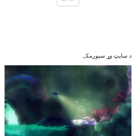
د سایټ وړ سپوږمکۍ