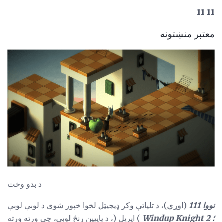
11 11
معتبر منښتونه
د بدو وخت
نووا 111
(اوړي)، د تلپاتې وکر ډیجیټل لخوا خپور شوی د لوبې لوبې
؛
Windup Knight 2
) اپریل (، د پایپین رنځ لوبې، چې ورته ورته