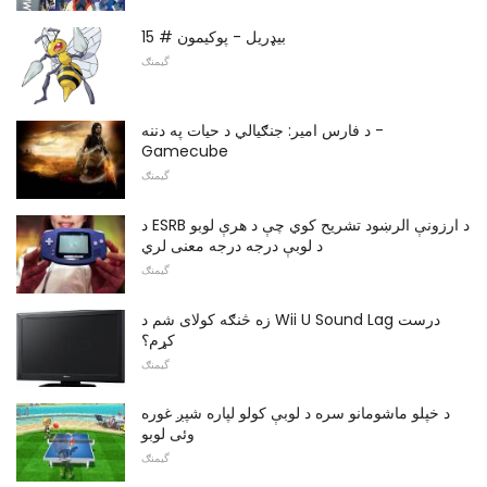
بیډریل - پوکیمون # 15
گیمنګ
د فارس امیر: جنګیالي د حیات په دننه -
Gamecube
گیمنګ
د ESRB د ارزونې الرښود تشریح کوي چې د هرې لوبو
د لوبې درجه درجه معنی لري
گیمنګ
زه څنګه کولای شم د Wii U Sound Lag درست
کړم؟
گیمنګ
د خپلو ماشومانو سره د لوبې کولو لپاره شپږ غوره
وئی لوبو
گیمنګ