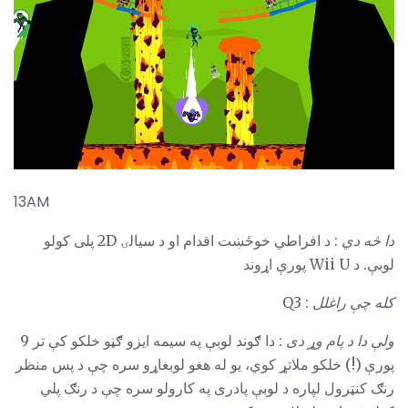
13AM
دا څه دي
: د افراطي خوځښت اقدام او د سیالۍ 2D پلی کولو
لوبې. د Wii U پورې اړوند
کله چې راغلل
: Q3
ولې دا د پام وړ دی
: دا ګوند لوبې په سیمه ایزو ګڼو خلکو کې تر 9
پورې (!) خلکو ملاتړ کوي، یو له هغو لوبغاړو سره چې د پس منظر
رنګ کنټرول لپاره د لوبې پادری په کارولو سره چې د رنګ پلي