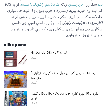
بټ
ښکاري
. پریزنټشن
رنګه
2: د تالیم راتلونکی افسانه
او په iOS
کې ښه وه؛
بیرته بیرته
(میان)، د خوب ډوډۍ ډک لوبه چې یوازې
عادلانه بیاکتنه یې کړې، مګر د حیرانتیا وړ سروال جشن لري.
اکاډمډډ: د دادیلیست راټول
(سمر)، یو داسې لوبې چې داسې
ښکاري چې ډیزاین شوي ښکیل وي ځکه چې تاسو د ماینونو د
فلوپي کنټرول کنترولوي.
Alike posts
Nintendo DSi XL څه دی؟
گیمنګ
د څارويو کراس کول څنګه کول: د نيټلينو 3DS لپاره
نوې پاڼه
گیمنګ
د گیمې Boy Boy Advance لپاره د 10 غوره کاري
لوبې
گیمنګ