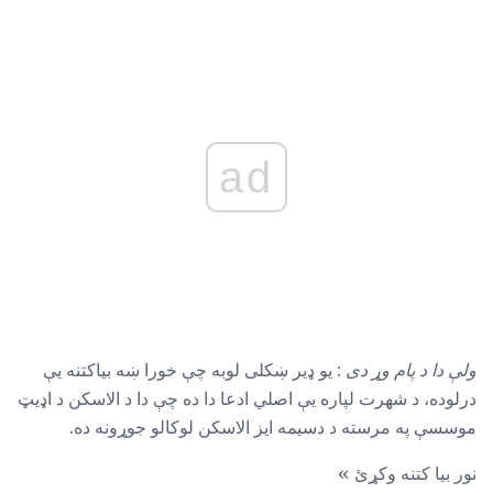
ad
ولې دا د پام وړ دی
: یو ډیر ښکلی لوبه چې خورا ښه بیاکتنه یې
درلوده، د شهرت لپاره یې اصلي ادعا دا ده چې دا د الاسکن د اډیټ
موسسې په مرسته د دسیمه ایز الاسکن لوکالو جوړونه ده.
نور بیا کتنه وکړئ »