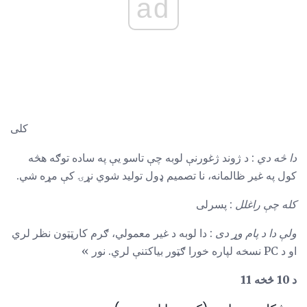
ad
کلی
دا څه دي
: د ژوند ژغورنې لوبه چې تاسو یې په ساده توګه هڅه
کول په غیر ظالمانه، نا تصمیم ډول تولید شوي نړۍ کې مړه شي.
کله چې راغلل
: پسرلی
ولې دا د پام وړ دی
: دا لوبه د غیر معمولي، ګرم کارټټون نظر لري
او د PC نسخه لپاره خورا ګټور بیاکتنې لري. نور »
د 10 څخه 11