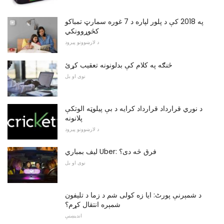
په 2018 کې د پلور لپاره د 7 غوره سمارټ تمباکو
کڅوړوونکي
د لارښوونو پیرود
څنګه په کلام کې بدلونونه تعقیب کړئ
نوی او بل
د نوري قرارداد قرارداد کرایه د بې پیلوټه الوتکې
پلانونه
د لارښوونو پیرود
لیف بمباري Uber: فرق څه دی؟
نوی او بل
د شمېرنې پورٹ: ایا زه کولی شم د زما د تليفون
شمېره انتقال کړم؟
اندیښنې