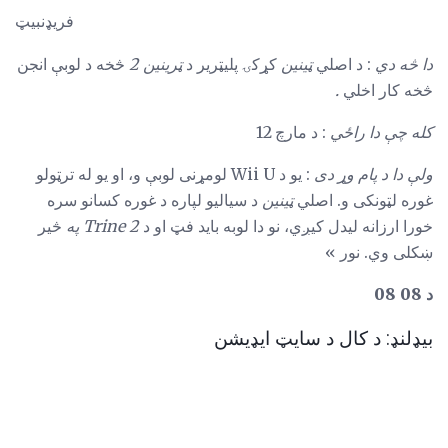
فریډنبیټ
دا څه دي
: د اصلي
ټینین
کړکۍ پلیټریر د
ټرینین 2
څخه د لوبې انجن
څخه کار اخلي
.
کله چې دا راځي
: د مارچ 12
ولې دا د پام وړ دی
: یو د Wii U لومړنی لوبې و، او یو له ترټولو
غوره لټونکی و. اصلي
ټینین
د سیالیو لپاره د غوره کسانو سره
خورا ارزانه لیدل کیږي، نو دا لوبه باید فټ او د
Trine 2 په
څیر
ښکلی وي. نور »
د 08 08
بیډلنډ: د کال د سایټ ایډیشن