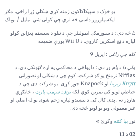
یو څوک د سپیکاکاکون ژمنه کړې ښکلې ژړا راځي، مګر
ایکسپلورور داسې څه لري چې کولی شي. نیلیل / نوپاک
دا څه دي
: د سپوږمکۍ ایمولیٹر چې د تیلو د سیسټم ډیزاین کولو
لپاره د ټچ اسکرین کاروي. د Wii U پورې ضمیمه
کله چې راغی
: اپریل 9
ولې دا د پام وړ دی
: دا یواځې د محاکمې په اړه ګټونکي دی، د
Nifflas ترمنځ یو ګډ شرکت، کوم چې د ښکلی او تصوراتی
Knytt زیربنا
او Knapock جوړ کړی، یو شرکت دی چې د
خیاطي لوبو کې تمرین کوي ​​لکه
بوتل: سپمپ پارټ
،
ځانګړي
هارډر ته . پدی کال کی د پیښیدو لپاره زخم شوی یو له اصلي او
غیر معمولی ویو یو لوبو څخه دی.
نور
بیا کتنه
وکړئ »
02 د 11