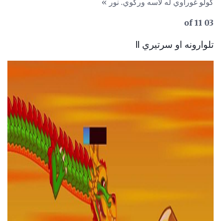
کولو غوراوي له لاسه ورکوي. نور »
03 of 11
تلوارونه او سرتیري II