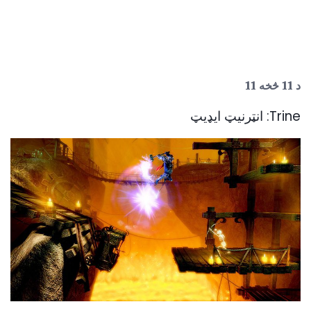
د 11 څخه 11
Trine: انټرنیټ ایډیټ