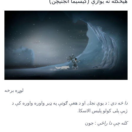
هیڅکله نه یوازې (کیسیما انجنیچن)
لوړه برخه
دا څه دي
: د یوې نجلۍ او د هغې ګوتې په ډیر واوره واوره کې د
ژبې پلی کولو پلیس الاسکا.
کله چې دا راځي
: جون