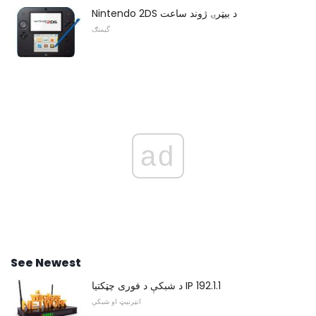
Nintendo 2DS د بیټرۍ ژوند ساعت
گیمنګ
ad
See Newest
د شبکې د فوری چټکتیا IP 192.1.1
انټرنیټ او شبکې