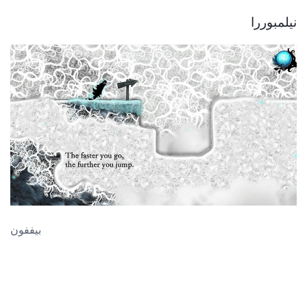
نیلمبوررا
بيففون