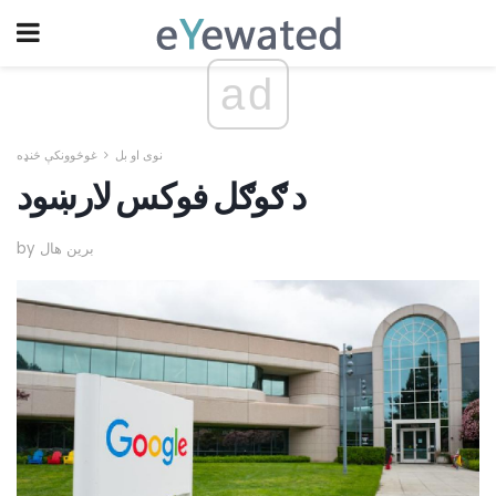
ad
نوی او بل
غوڅوونکې څنډه
د ګوګل فوکس لارښود
by برین هال