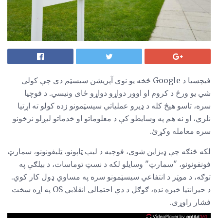
فیچسیا د Google څخه یو نوی آپریشن سیسټم دی چې کولی
شي یو ورځ د کروم او اوور دواړو دواړو ځای ونیسي. د فوچیا
سره، تاسو هیڅ کله د ډیرو عملیاتي سیسټمونو زده کولو ته اړتیا
نلري، او نه هم په وسایطو کې د معلوماتو او خدماتو لیږلو نرخونو
سره معامله وکړئ.
لکه څنګه چې ډیزاین شوی، فوچیه د لیپ ټاپونو، ټلیفونونو، سمارټ
فونفونونو، "سمارټ" وسایلو لکه د نسټ توماسات، د بیلګې په
توګه، د موټر د انتفاعي سیسټمونو سره په مساوي ډول کار کوي.
د حیرانتیا خبره نده، ګوګل د دې احتمالی انقلابي OS په اړه سخت
فشار راوړی.