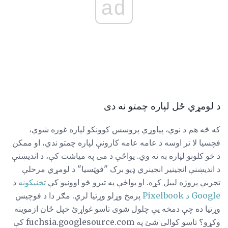
ad
د لومړي ځل لپاره چمتو نه دی
که څه هم د نوي، پیاوړي پروسس کوونکو لپاره غوره شوي،
فچسیا لا تر اوسه د عامه عامه کارونې لپاره چمتو ندي، او ممکن
د څو کلونو لپاره به نه وي. یواځې د می په میاشت کې، د اندیښنې
د اندیښنې انجینیر انجینري ډیو برک "فوټسیا" د لومړي مرحلې
تجربې پروژه لیبل کړه. او یواځې په تیرو څو اوونیو کې
تخنیکونه
د
Google د Pixelbook
پرمخ وړلو وړتیا لري. مګر دا د فوچیس
وړتیا ده چې دمخه یې چلول شوی تاسو غواړئ خپل ځان ازموینه
وکړو؟ تاسو کوالی شئ په fuchsia.googlesource.com کې