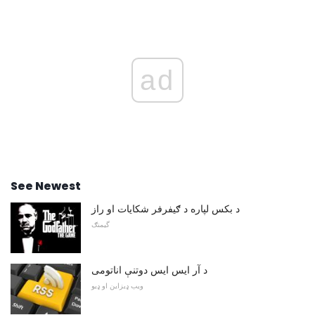
ad
See Newest
د بکس لپاره د ګیفرفر شکایات او راز
گیمنګ
د آر ایس ایس دوتنې اناتومی
ویب ډیزاین او ډیو