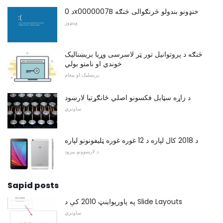
د 0x0000007B خنډونو بندولو څرنګوالی څنګه
وینډوز
څنګه د پروتوانیل تور ټر لاسرسی وړیا بریښنالیک
خوندي او نامتو بولي
برېښلیک او پیغام
د زاړه سټایل فکسونو اصلي ځانګړتیا لارښود
ساوتري
د 2018 کال لپاره د 12 غوره غوره ټلیفونونو لپاره
د لارښوونو پیرود
Sapid posts
په پاورپواینټ 2010 کې د Slide Layouts
ساوتري