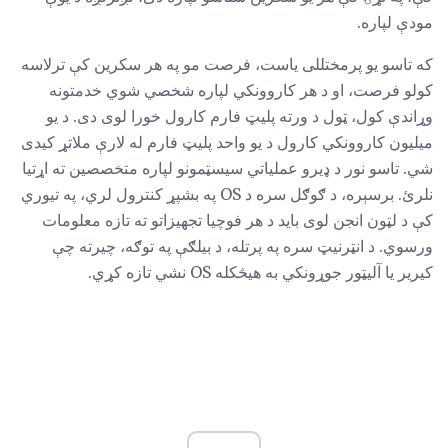
مودې لپاره.
که تاسو یو پرمختللی یاست، فرصت مو په هر سکرین کې ترلاسه
کولو فرصت، او د هر کاروونکي لپاره شخصي شوي خدمتونه
وړاندې کول، ټول د ورته پلیټ فارم کارول خورا لوی دی. د یو
میلیون کاروونکي کارول د یو واحد پلیټ فارم له لارې ملاتړ کیدی
شي. تاسو نور د ډیرو عملیاتي سیسټمونو لپاره متخصصین ته اړتیا
نلرئ. برسېره، د ګوګل سره د OS په بشپړ کنترول لري، په تیوري
کې د لټون انجن لوی باید د هر فوچیا تجهیزاتو ته تازه معلومات
ورسوي. د انټرنیټ سره په پرتله، د بیلګې په توګه، چیرته چې
کیریر یا آلیټور جوړونکي به هیڅکله OS نشي تازه کړي.