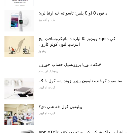
د فون 8 او 8 پلس: تاسو ته څه اړتیا لرئ
ایپل او آئی پوډ
د وینډوز 10 لپاره د مائیکروسافټ ایجge کې د
انټرنیټ لټون کولو کارول
وینډوز
څنګه د وړیا پروونسیل حساب جوړول
برېښلیک او پیغام
ستاسو د ګرځنده تلیفون بیټرۍ ژوند ښه کول څنګه
ګورت او لټون
ټیلیفون کول څه شی دي؟
ګورت او لټون
AppleTalk: د ابتدايي ماک شبکې کې بېرته یوه کتنه