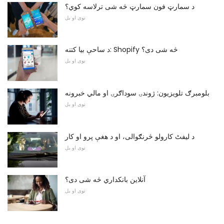
د سمارټ فون سمارټ څه شی ترلاسه کوي؟
نوی او بل
د ساحې بیا کتنه: Shopify څه شی دی؟
نوی او بل
بلومبرګ تلویزیون: ژوندۍ سوداګرۍ او مالي خبرونه
نوی او بل
د لیفٹ کارولو څرنګوالی، او د هغې پرو او کار
نوی او بل
آنلاین بانکداري څه شی دی؟
نوی او بل