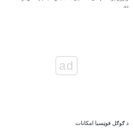
ده.
ad
د ګوګل فوټسیا امکانات