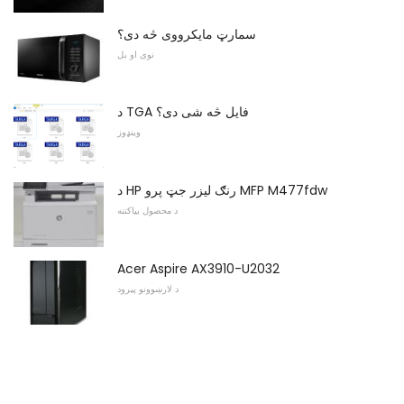
سمارټ مایکرووی څه دی؟
نوی او بل
د TGA فایل څه شی دی؟
وینډوز
د HP رنګ لیزر جټ پرو MFP M477fdw
د محصول بیاکتنه
Acer Aspire AX3910-U2032
د لارښوونو پیرود