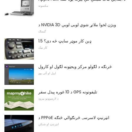
مکسونه
د NVIDIA 3D ویژن لخوا ملاتړ شوي لوبی لوبې
گیمنګ
1.5 ډین کار موټر سایټ څه دی؟
کار ټیک
څرنګه د لګولو مرکز ویجټونه لګول او کارول
ایپل او آئی پوډ
د 10 غوره پیدل سفر GPS تلیفونونه
د لارښوونو پیرود
د PPPoE انټرنیټ لاسرسۍ څرنګوالي څنګه
انټرنیټ او شبکې