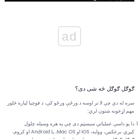
ad
ګوګل ګوګل څه شی دی؟
سره له دې چې لا تر اوسه د ورځې ورځو کې، د فوچیا لپاره څلور
مهم اړخونه شتون لري:
دا یو داسې عملیاتي سیسټم دی چې په هره وسیله چلول
کیږي. برعکس، ووایه، iOS او Mac OS، یا Android او کروم،