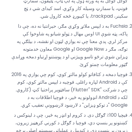
ګوګل ګوګل به په ورته ډول په لپ ټاپ، ټلیفون، سمارټ
فونټ، یا سمارټ وسیله کار وکړي. اسد کیدای شي د ټچ
سکینر، trackpad، یا کیبورډ څخه کارول شي.
Fuchsia به د ایپس ملاتړ وکړي مګر، حیرانتیا نه ده، چې دا
پاکه، پټه شوې UI اوس مهال د ټولو شیانو په شاوخوا کې
مرکز لري. پدې معنا چې نه یوازې لټون او نقشه، د بیلګې په
توګه، مګر د Google Now او Google معاون خدمتونه
ډیزاین شوي ترڅو تاسو وپیژني او د پوښتنو اړتیاو دمخه وړاندې
ګټور معلومات چمتو کړئ.
فوچیا دمخه د کثافاتو کولو مالتړ کوي، کوم چې یوازې په 2016
کې د Android لپاره راغلی. فوچیه د ایپس مالتړ کوي، کوم
چې د شرکت "Flutter" SDK) سافټویر پراختیا کټ (کاروي.
لکه د Android انډولونو په څیر، د فوچیا اطلاقات به د
Google "د توکو ډیزاین" د لارښود لارښوونې تعقیب کړي.
فیچیا 100٪ ګوګل دی. د کروم او انډر په څیر، چې د لینوکس د
کښتونو پر بنسټ دي، فوچیا د ګوګل د کورني کرهڼیز زیرون،
زیرون پر بنسټ دی. د کندېیل د عملیاتي سیسټم اصلي برخه