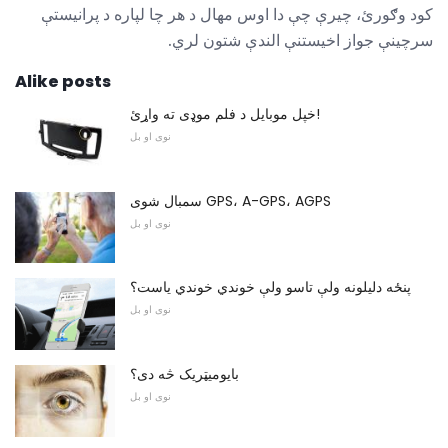
کود وګورئ، چیرې چې دا اوس مهال د هر چا لپاره د پرانیستې
سرچینې جواز اخیستنې الندې شتون لري.
Alike posts
خپل موبایل د فلم موډی ته واړئ!
نوی او بل
سمبال شوی GPS، A-GPS، AGPS
نوی او بل
پنځه دلیلونه ولې تاسو ولې خوندي خوندي یاست؟
نوی او بل
بایومیټریک څه دی؟
نوی او بل