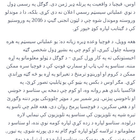
اوس، فیچیا د واقعیت په پرتله ډیر ژمن دی. ګوګل په رسمی ډول
د نوي عملیاتي سیسټم رسمي اعلان نه دی کړی. بلکه، دا د موندلو
وروسته وموندل شوه چې د لټون انجنی ګیټ د 2016 په وروستیو
کې د ګیتابب لپاره کوډ خپور کړ.
هغه وویل، د فوچیا وعده ډیره زیاته ده: یو عملیاتي سیسټم په هره
وسیله چلول کیږي، او کوم چې په بشپړ ډول شخصي ګټه
اخیستونکی ته په کار وړل کیږي - د ګوګل د ټولو معلوماتو په اړه
مننه. ستاسو په لپ ټاپ او سمارټ فونټ کې د فوچیا سره ممکن
ممکن د کروم او اورینډو ترمنځ د تغیراتو په اړه یو څه ګټه وړاندې
کړي. مګر اوس د بکس په بټیو کې یو ټابلیټ تصور کړئ، په
فاکسیا باندې هم روانه وه، او کوم چې دمخه یې ستاسو د خوښې
او ناخوښي پیژني. ډیر شمیر بیر د موټر چلوونکی یوبر دننه وګورئ
او د هغې سکرین، د فوچسیا پرمخ روان دی، هغه فلم چې تاسو په
تیره شپه په تلویزیون کې ستاسو په تلویزیون کې نیمایي لاره
درلوده. ستاسو لپاره د زده کړې لپاره کومه نوې نده، او ستاسو د
معلوماتو د ترلاسه کولو لپاره کوم ګام نه دی پورته شوی. په تیورۍ
کې، په نړۍ کې هر یو سکرین ستاسو لپاره دی، لږترلږه د یوې