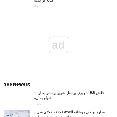
کلکه او کلکه
گیمنګ
ad
See Newest
د ډیری پوښتل شویو پوښتنو په اړه د USB فلش
چلولو په اړه
وینډوز
څنګه کولای شی د Gmail په اړه یواځې روښانه
روښانه متن ته ځواب ووایی