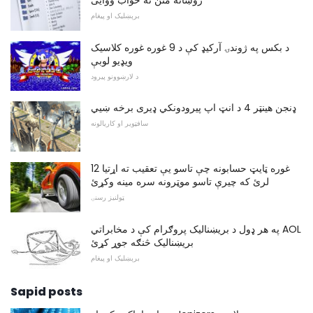
برېښلیک او پیغام
د بکس په ژوندۍ آرکیډ کې د 9 غوره غوره کلاسیک
ويډیو لوبې
د لارښوونو پیرود
ډنجن هینټر 4 د انټ اپ پیرودونکي ډیری برخه ښیي
سافټویر او کاریالونه
12 غوره ټایټ حسابونه چې تاسو یې تعقیب ته اړتیا
لرئ که چیرې تاسو موټرونه سره مینه وکړئ
ټولنیز رسنۍ
په هر ډول د بریښنالیک پروګرام کې د مخابراتي AOL
بریښنالیک څنګه جوړ کړئ
برېښلیک او پیغام
Sapid posts