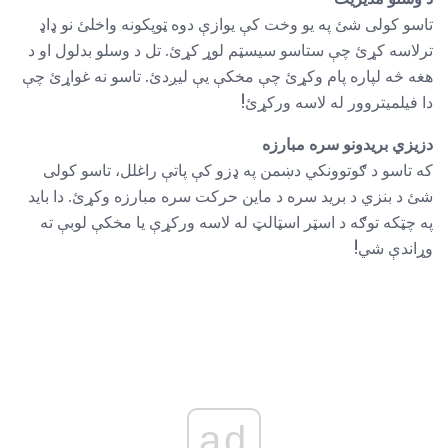
تاسو کولی شئ په یو وخت کې یوازې دوه ټوپکونه واخلئ نو ډاډ
ترلاسه کړئ چې ستاسو سیسټم لوړ کړئ. تل د وسلو بدلول او د
هغه څه لپاره پام وکړئ چې مخکې یې لیږدئ. تاسو نه غواړئ چې
دا فیلمیتروور له لاسه ورکړئ!
دزیزي بریدونو سره مبارزه
که تاسو د ګوتوونکي دښمن په ډزو کې پاتې راغلل، تاسو کولی
شئ د بنزي د برید سره د ماین حرکت سره مبارزه وکړئ. دا باید
په چټکه توګه د اسټر اسټالټ له لاسه ورکړې یا مخکې لوبې ته
وړاندې شي!
ad