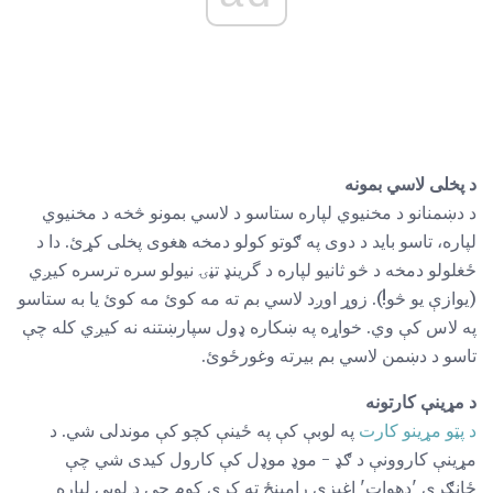
د پخلی لاسي بمونه
د دښمنانو د مخنیوي لپاره ستاسو د لاسي بمونو څخه د مخنیوي
لپاره، تاسو باید د دوی په ګوتو کولو دمخه هغوی پخلی کړئ. دا د
ځغلولو دمخه د څو ثانیو لپاره د گرینډ تڼۍ نیولو سره ترسره کیږي
(یوازې یو څو!). زوړ اوږد لاسي بم ته مه کوئ مه کوئ یا به ستاسو
په لاس کې وي. خواړه په ښکاره ډول سپارښتنه نه کیږي کله چې
تاسو د دښمن لاسي بم بیرته وغورځوئ.
د مړینې کارتونه
د پټو مړینو کارت
په لوبې کې په ځینې کچو کې موندلی شي. د
مړینې کاروونې د ګډ - موډ موډل کې کارول کیدی شي چې
ځانګړي 'دھوات' اغیزې رامینځ ته کړي کوم چې د لوبې لپاره