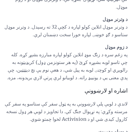
موډل.
د وترنر موډل
د وترنر موډل انلاین کولو لپاره د کچې 32 ته رسېدل. د وترنر موډل
ستاسو د ګډ خوښۍ لپاره خورا سخت دښمنان لري.
د زوم موډل
په زغم سره د زنګ موډ انلاین کولو لپاره مبارزه بشپړ کړه. کله
چې تاسو لوبه بشپړه کړئ (په هر ستونزمن ډول) کریډیټونه به
رالویږي او کوچنۍ لوبه به پیل شي، د هغې نوم یې نچ دیټټټین، چې
پدې معنی یې د یونییډ راته. د لوبیانو لرې پرتې لاري بریدونه، مزه.
اشاره او لارښوونې
لاندې د لوبې پلې لارښوونې به په ټول سفر کې ستاسو په سفر کې
مرسته وکړي: په نړیوال جنګ کې. دا تجاویز د لوبې هر ډول نسخه
کارول کیدی شي او د Activision لخوا چمتو شوي.
د وسلو مدیریت