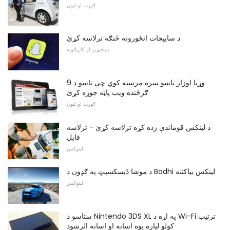
ګورت او لټون
د سایپچات انځورونه څنګه ترلاسه کړئ
سافټویر او کاریالونه
9 وړیا اوزار تاسو سره مرسته کوي چې تاسو د
ګرځنده ویب پاڼه جوړه کړئ
ګورت او لټون
د لینکس قوماندې زده کړه ترلاسه کړئ - ترلاسه
فایل
لینوکس
د موشا ڈیسکسپټ ​​په ګډون د Bodhi لینکس بیاکتنه
لینوکس
ستاسو د Nintendo 3DS XL په اړه د Wi-Fi ترتیب
کولو لپاره یوه اسانه او اسانه الرښود