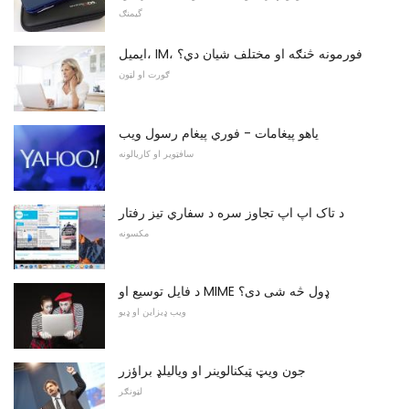
گیمنګ
ایمیل، IM، فورمونه څنګه او مختلف شیان دي؟
ګورت او لټون
یاهو پیغامات - فوري پیغام رسول ویب
سافټویر او کاریالونه
د تاک اپ اپ تجاوز سره د سفاري تیز رفتار
مکسونه
د فایل توسیع او MIME ډول څه شی دی؟
ویب ډیزاین او ډیو
جون ویټ ټیکنالوینر او ویالیلډ براؤزر
لټونګر