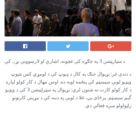
د سټارټشن 3 په جګړه کې غچونه، اشارې او لارښوونې نړۍ کې
د دندې غږ: نړیوال جنګ په کال د ډیوټ کې د لومړي کس شوټ
ویډیو لوبې سیسټم کې پنځمه لوبه ده. اوس مهال د کار کولو لپاره
د کار کولو کارت نه شتون لري: نړیوال په سټراټیشن 3 کې د ویډیو
گیم سیسټم. پرځای یې، غلا د لوبې په دننه کې د مړینې کارتونو
راټولولو سره فعالې دي.