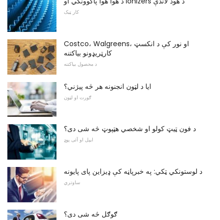
د هوا هوا پاکوونکي او Ionizers د هود لاندې
کار ټیک
Costco، Walgreens، او نور کې د انکسټ
کارټریډونو بیاکتنه
د محصول بیاکتنه
ایا د لټون انجنونه هر څه پیژني؟
ګورت او لټون
د فون ټیټ کولو او شخصي هټپوټ څه شی دی؟
ایپل او آئی پوډ
د لوستونکي ټکي: په خبرپاڼه کې ډیزاین پای پایونه
ساوتري
ګوګل څه شی دی؟