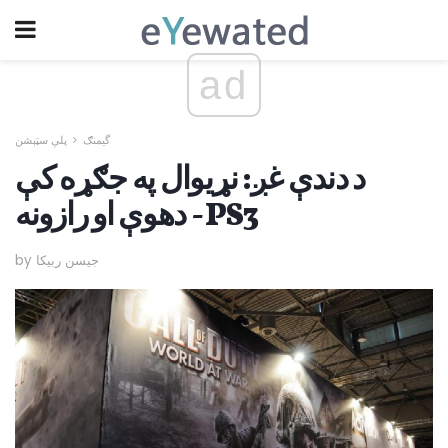
ad
گیمنګ
پلې سټېشن
د دندې غږ: نړیوال په جګړه کې
دھوې او رازونه - PS3
by جیسن ربیکا