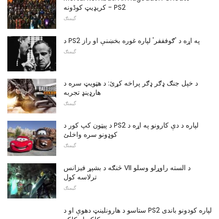
کریډیټ کوڈونه - PS2
گیمنګ
د PS2 په اړه د 'ګوفففر' لپاره غوره بخښنې او راز
گیمنګ
د خپل جنګ ډګر ډګر پراخه کړئ: د هټویټ سره د
هارډینډ تجربه
گیمنګ
د پیټون کپ کور د PS2 لپاره د دې کارونو په اړه د
کوډونو سره واخلئ
گیمنګ
څنګه د بشپړ فیزانس VII د السته راوړلو وسلو
ترلاسه کول
گیمنګ
ستاسو د هارونلینټ دھوې او د PS2 لپاره کودونو باندی