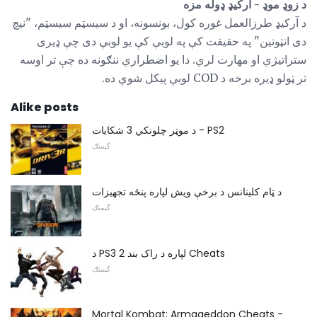
د زوډ موډ - آرکیډ ډوله مزه
د آرکیډ طرزالعمل غوره کول، بونسونه، او د سیسټم سیسټم، "نیچ
دی انټوتین" په حقیقت کې په لوبې کې یو لوبې دی چې ډیری
ستراتیژي او مهارت لري. دا یو اضطراري ننګونه ده چې تر اوسه
تر ټولو ډیره برخه د COD لوبې پیکل شوې ده.
Alike posts
د موټر چلونکي 3 شکایات - PS2
گیمنګ
د ټام کلینانس د برخې ویش لپاره پنځه تجهیزات
گیمنګ
د PS3 لپاره د راک بند 2 Cheats
گیمنګ
Mortal Kombat: Armageddon Cheats -