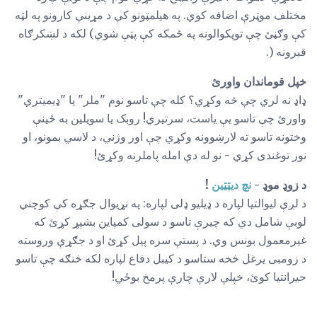
مختلف موټرې اضافه کوي. په هیلمټونو کې د مړینې کارونو په لټه
کې وګڼئ چې توپکوالونه په ځمکه کې پټې شوي) لکه د لښکرګاه
قبرونه (.
خپل قوماندان واورئ
ډاډ نه لري چې څه وکړي؟ کله چې تاسو نوم "ملر" یا "ډیمیتري"
واورئ چې تاسو یې یاست، سرتیري! روبک یا سویلین به ځینې
وختونه تاسو ته لارښوونه وکړي چې اور وژني، د لاسي بمونو، او
نور توغندی کړي - نو له دې امله پاملرنه وکړئ!
د زوډ موډ -
نچ دیټټین
!
د لږې لیوالتیا لپاره د ډیلیو ډلی لپاره: په نړیوال جګړه کې کوچني
لوبې شامل دي که چیرې تاسو د سولی کمپاین بشپړ کړئ که
غیرمعمول بونس وي. د پستې سره پیل کړئ او د جګړې وروسته
د زومبی یرغل څخه ستاسو د کیبل دفاع لپاره لکه څنګه چې تاسو
حیرانتیا کوئ، خپلې لارې چارې پرمخ بوځي!