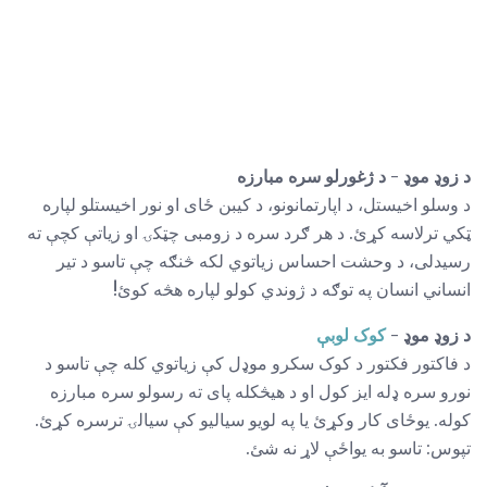
د زوډ موډ - د ژغورلو سره مبارزه
د وسلو اخیستل، د اپارتمانونو، د کیبن ځای او نور اخیستلو لپاره
ټکي ترلاسه کړئ. د هر ګرد سره د زومبی چټکۍ او زیاتې کچې ته
رسیدلی، د وحشت احساس زیاتوي لکه څنګه چې تاسو د تیر
انساني انسان په توګه د ژوندي کولو لپاره هڅه کوئ!
د زوډ موډ -
کوک لوبې
د فاکتور فکتور د کوک سکرو موډل کې زیاتوي کله چې تاسو د
نورو سره ډله ایز کول او د هیڅکله پای ته رسولو سره مبارزه
کوله. یوځای کار وکړئ یا په لویو سیالیو کې سیالۍ ترسره کړئ.
تپوس: تاسو به یواځې لاړ نه شئ.