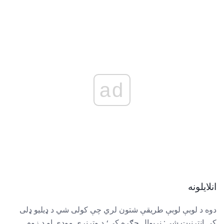
ad
انلایلونه
دوه د لوبې لوبې طریقې شتون لري چې کولی شي د ډیلیو ډلی
کې انټرنیټ شي: نړیوال جګړه کې؛ د وترنری موډی او د زوم